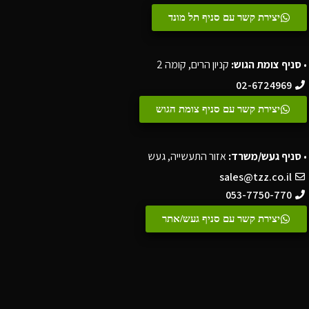
יצירת קשר עם סניף תל מונד
•
סניף צומת הגוש:
קניון הרים, קומה 2
02-6724969
יצירת קשר עם סניף צומת הגוש
•
סניף געש/משרד:
אזור התעשייה, געש
sales@tzz.co.il
053-7750-770
יצירת קשר עם סניף געש/אתר