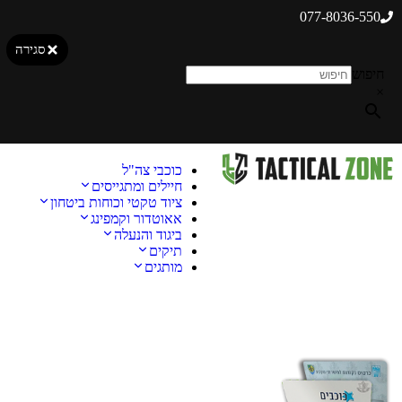
077-8036-550
סגירה
חיפוש
×
כוכבי צה"ל
חיילים ומתגייסים
ציוד טקטי וכוחות ביטחון
אאוטדור וקמפינג
ביגוד והנעלה
תיקים
מותגים