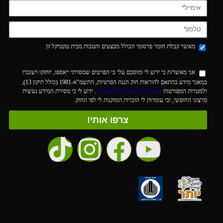
מאשר קבלת חומר פרסומי הכולל מבצעים והטבות מבית טקטיקל זון
אני מאשר/ת כי ידוע לי ומוסכם עלי כי הפרטים שמסרתי ייאספו, יוחזקו ויעובדו
במאגר מידע בהתאם להוראות חוק הגנת הפרטיות, התשמ"א-1981 (כולל תיקון 13),
ולמטרות המפורטות
במדיניות הפרטיות של האתר
. ידוע לי כי מסירת המידע נעשית
מרצוני החופשי, וכי עומדות לי הזכויות המוקנות לי לפי החוק.
צרפו אותי!