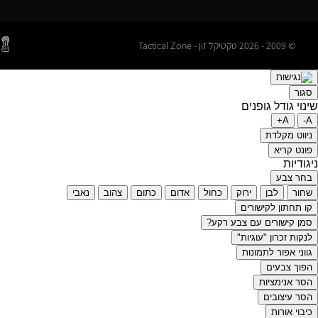
© 2009 - 2026 טקטיקל זון - Tactical Zone
סגור
שינוי גודל גופנים
A+
A-
ניווט מקלדת
פונט קריא
ניגודיות
בחר צבע
שחור
לבן
ירוק
כחול
אדום
כתום
צהוב
נאבי
קו תחתון לקישורים
סמן קישורים עם צבע רקע?
לנקות זכרון "עוגיות"
גווני אפור לתמונות
הפוך צבעים
הסר אנימציות
הסר עיצובים
כיבוי אורות