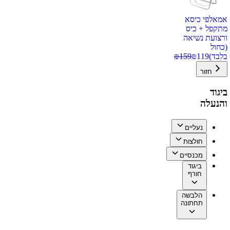
אמאלפי כיסא
מתקפל + כיס
ורצועת נשיאה
(כחול
בלבד)
119
₪
159
₪
חזור
ביגוד
והנעלה
נעליים
חולצות
מכנסיים
ביגוד
חורף
הלבשה
תחתונה