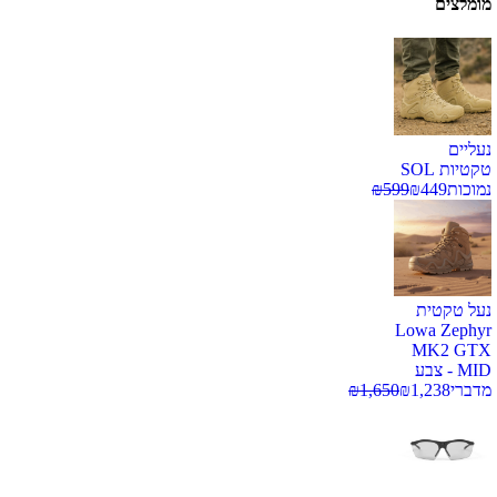
מומלצים
נעליים
טקטיות SOL
נמוכות
449
₪
599
₪
נעל טקטית
Lowa Zephyr
MK2 GTX
MID - צבע
מדברי
1,238
₪
1,650
₪