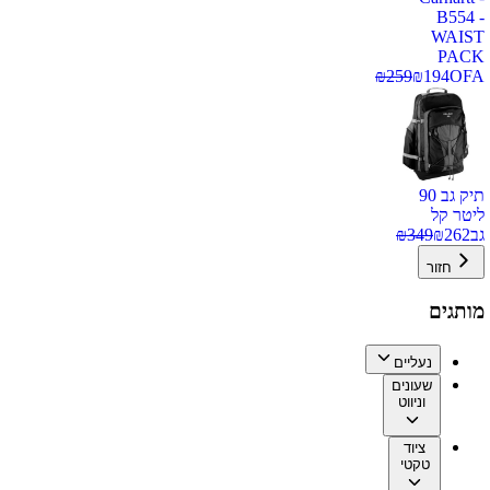
B554 -
WAIST
PACK
₪
259
₪
194
OFA
תיק גב 90
ליטר קל
גב
262
₪
349
₪
חזור
מותגים
נעליים
שעונים
וניווט
ציוד
טקטי