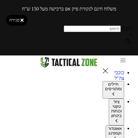
משלוח חינם לנקודת פיק אפ ברכישה מעל 150 ש"ח
סגירה
חיפוש
×
כוכבי
צה"ל
חיילים
ומתגייסים
ציוד
טקטי
וכוחות
ביטחון
אאוטדור
וקמפינג