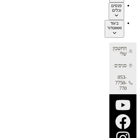
פנסים
וכלים
ביגוד
ואאוטדור
החשבון
שלי
סניפים
053-
7750-
770