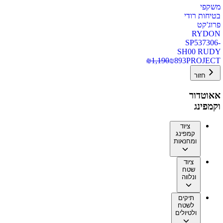
משקפי
בטיחות רודי
פרוג'קט
RYDON
SP537306-
SH00 RUDY
₪
1,190
₪
893
PROJECT
חזור
אאוטדור
וקמפינג
ציוד
קמפינג
ומחנאות
ציוד
שטח
ונלווה
תיקים
לשטח
ולטיולים