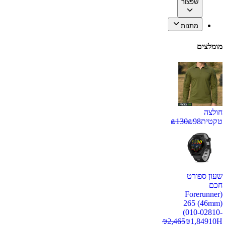
שפצור
מתנות
מומלצים
חולצה
טקטית
98
₪
130
₪
שעון ספורט
חכם
(Forerunner
265 (46mm)
(010-02810-
₪
2,465
₪
1,849
10H