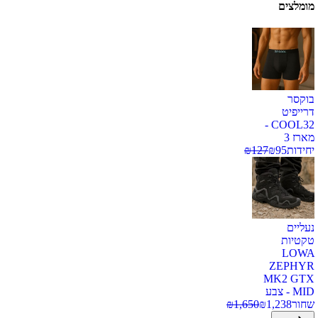
מומלצים
בוקסר
דרייפיט
COOL32 -
מארז 3
יחידות
95
₪
127
₪
נעליים
טקטיות
LOWA
ZEPHYR
MK2 GTX
MID - צבע
שחור
1,238
₪
1,650
₪