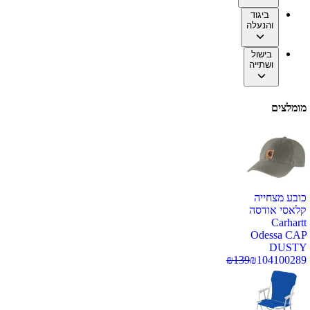
ביגוד
והנעלה
בישול
ושתייה
מומלצים
כובע מצחייה
קלאסי אודסה
Carhartt
Odessa CAP
DUSTY
₪
139
₪
104
100289