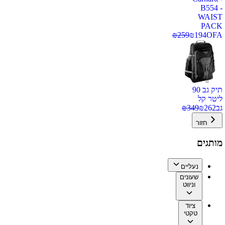
B554 -
WAIST
PACK
₪
259
₪
194
OFA
תיק גב 90
ליטר קל
גב
262
₪
349
₪
חזור
מותגים
נעליים
שעונים
וניווט
ציוד
טקטי