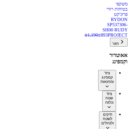
משקפי
בטיחות רודי
פרוג'קט
RYDON
SP537306-
SH00 RUDY
₪
1,190
₪
893
PROJECT
חזור
אאוטדור
וקמפינג
ציוד
קמפינג
ומחנאות
ציוד
שטח
ונלווה
תיקים
לשטח
ולטיולים