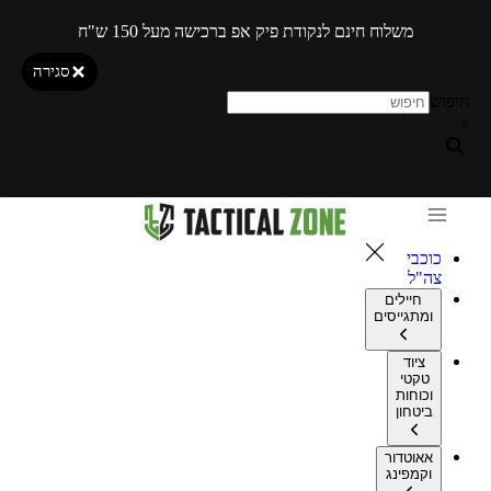
משלוח חינם לנקודת פיק אפ ברכישה מעל 150 ש"ח
סגירה
חיפוש
×
כוכבי
צה"ל
חיילים
ומתגייסים
ציוד
טקטי
וכוחות
ביטחון
אאוטדור
וקמפינג