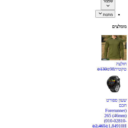
שפצור
מתנות
מומלצים
חולצה
טקטית
98
₪
130
₪
שעון ספורט
חכם
(Forerunner
265 (46mm)
(010-02810-
₪
2,465
₪
1,849
10H