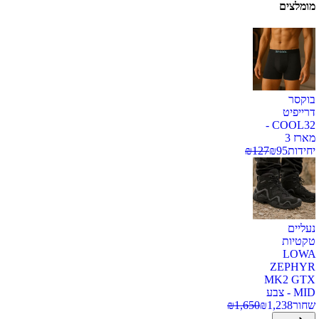
מומלצים
בוקסר
דרייפיט
COOL32 -
מארז 3
יחידות
95
₪
127
₪
נעליים
טקטיות
LOWA
ZEPHYR
MK2 GTX
MID - צבע
שחור
1,238
₪
1,650
₪