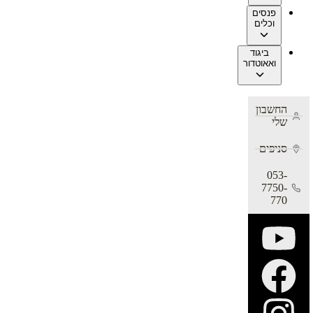
פנסים
וכלים
ביגוד
ואאוטדור
החשבון
שלי
סניפים
053-
7750-
770