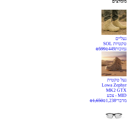
מומלצים
נעליים
טקטיות SOL
נמוכות
449
₪
599
₪
נעל טקטית
Lowa Zephyr
MK2 GTX
MID - צבע
מדברי
1,238
₪
1,650
₪