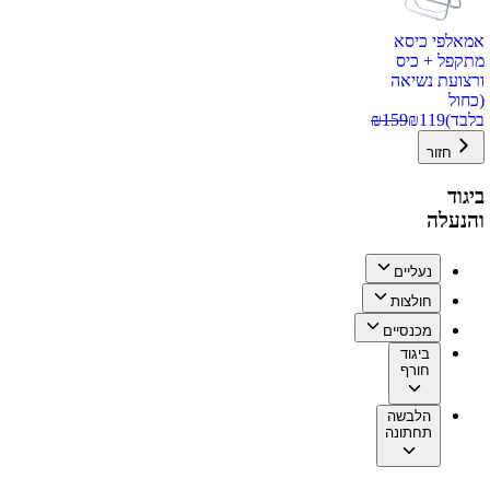
אמאלפי כיסא
מתקפל + כיס
ורצועת נשיאה
(כחול
בלבד)
119
₪
159
₪
חזור
ביגוד
והנעלה
נעליים
חולצות
מכנסיים
ביגוד
חורף
הלבשה
תחתונה