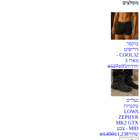
מומלצים
בוקסר
דרייפיט
COOL32 -
מארז 3
יחידות
95
₪
127
₪
נעליים
טקטיות
LOWA
ZEPHYR
MK2 GTX
MID - צבע
שחור
1,238
₪
1,650
₪