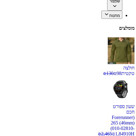
שפצור
מתנות
מומלצים
חולצה
טקטית
98
₪
130
₪
שעון ספורט
חכם
(Forerunner
265 (46mm)
(010-02810-
₪
2,465
₪
1,849
10H