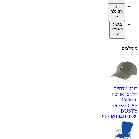
ביגוד
והנעלה
בישול
ושתייה
מומלצים
כובע מצחייה
קלאסי אודסה
Carhartt
Odessa CAP
DUSTY
₪
139
₪
104
100289