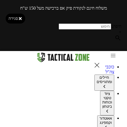
משלוח חינם לנקודת פיק אפ ברכישה מעל 150 ש"ח
סגירה
חיפוש
×
כוכבי
צה"ל
חיילים
ומתגייסים
ציוד
טקטי
וכוחות
ביטחון
אאוטדור
וקמפינג