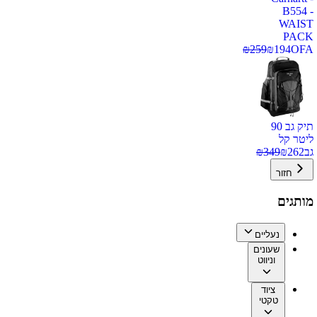
B554 -
WAIST
PACK
₪
259
₪
194
OFA
תיק גב 90
ליטר קל
גב
262
₪
349
₪
חזור
מותגים
נעליים
שעונים
וניווט
ציוד
טקטי