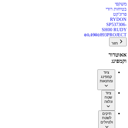
משקפי
בטיחות רודי
פרוג'קט
RYDON
SP537306-
SH00 RUDY
₪
1,190
₪
893
PROJECT
חזור
אאוטדור
וקמפינג
ציוד
קמפינג
ומחנאות
ציוד
שטח
ונלווה
תיקים
לשטח
ולטיולים