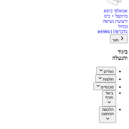
אמאלפי כיסא
מתקפל + כיס
ורצועת נשיאה
(כחול
בלבד)
119
₪
159
₪
חזור
ביגוד
והנעלה
נעליים
חולצות
מכנסיים
ביגוד
חורף
הלבשה
תחתונה