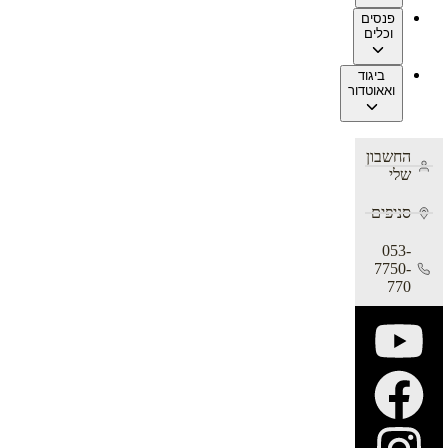
פנסים
וכלים
ביגוד
ואאוטדור
החשבון
שלי
סניפים
053-
7750-
770