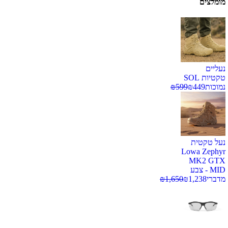
מומלצים
נעליים
טקטיות SOL
נמוכות
449
₪
599
₪
נעל טקטית
Lowa Zephyr
MK2 GTX
MID - צבע
מדברי
1,238
₪
1,650
₪