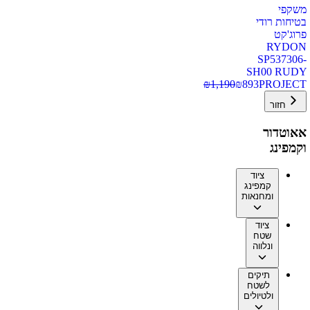
משקפי
בטיחות רודי
פרוג'קט
RYDON
SP537306-
SH00 RUDY
₪
1,190
₪
893
PROJECT
חזור
אאוטדור
וקמפינג
ציוד
קמפינג
ומחנאות
ציוד
שטח
ונלווה
תיקים
לשטח
ולטיולים