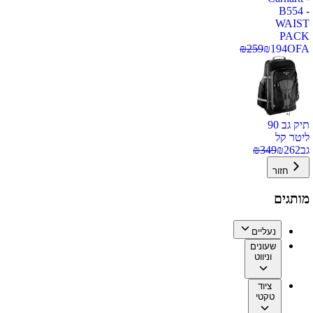
B554 -
WAIST
PACK
₪
259
₪
194
OFA
תיק גב 90
ליטר קל
גב
262
₪
349
₪
חזור
מותגים
נעליים
שעונים
וניווט
ציוד
טקטי