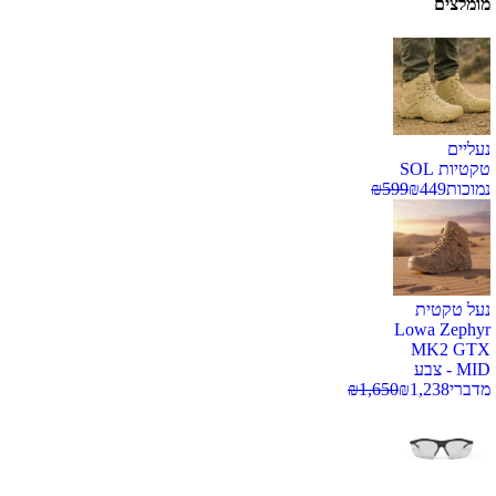
מומלצים
נעליים
טקטיות SOL
נמוכות
449
₪
599
₪
נעל טקטית
Lowa Zephyr
MK2 GTX
MID - צבע
מדברי
1,238
₪
1,650
₪