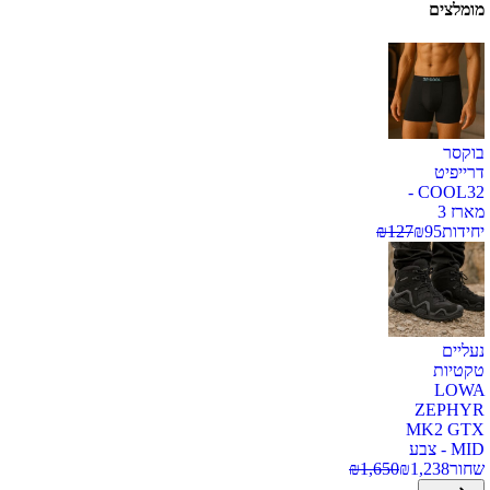
מומלצים
בוקסר
דרייפיט
COOL32 -
מארז 3
יחידות
95
₪
127
₪
נעליים
טקטיות
LOWA
ZEPHYR
MK2 GTX
MID - צבע
שחור
1,238
₪
1,650
₪