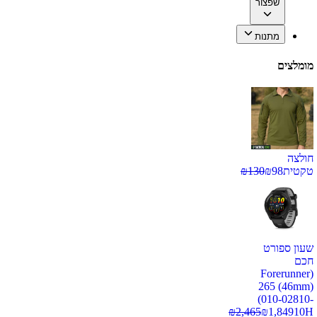
שפצור
מתנות
מומלצים
חולצה
טקטית
98
₪
130
₪
שעון ספורט
חכם
(Forerunner
265 (46mm)
(010-02810-
₪
2,465
₪
1,849
10H