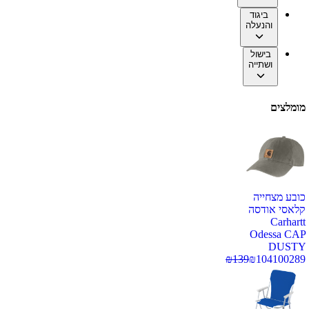
ביגוד
והנעלה
בישול
ושתייה
מומלצים
כובע מצחייה
קלאסי אודסה
Carhartt
Odessa CAP
DUSTY
₪
139
₪
104
100289