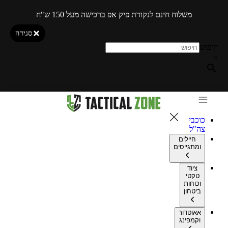
משלוח חינם לנקודת פיק אפ ברכישה מעל 150 ש"ח
סגירה
חיפוש
×
כוכבי
צה"ל
חיילים
ומתגייסים
ציוד
טקטי
וכוחות
ביטחון
אאוטדור
וקמפינג