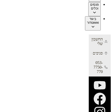
פנסים
וכלים
ביגוד
ואאוטדור
החשבון
שלי
סניפים
053-
7750-
770