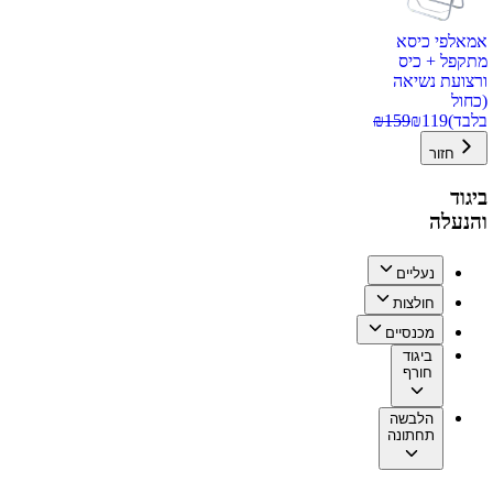
אמאלפי כיסא
מתקפל + כיס
ורצועת נשיאה
(כחול
בלבד)
119
₪
159
₪
חזור
ביגוד
והנעלה
נעליים
חולצות
מכנסיים
ביגוד
חורף
הלבשה
תחתונה