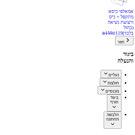
אמאלפי כיסא
מתקפל + כיס
ורצועת נשיאה
(כחול
בלבד)
119
₪
159
₪
חזור
ביגוד
והנעלה
נעליים
חולצות
מכנסיים
ביגוד
חורף
הלבשה
תחתונה