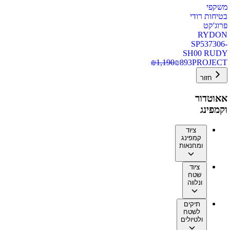
משקפי
בטיחות רודי
פרוג'קט
RYDON
SP537306-
SH00 RUDY
₪
1,190
₪
893
PROJECT
חזור
אאוטדור
וקמפינג
ציוד
קמפינג
ומחנאות
ציוד
שטח
ונלווה
תיקים
לשטח
ולטיולים