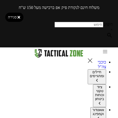
משלוח חינם לנקודת פיק אפ ברכישה מעל 150 ש"ח
סגירה
חיפוש
×
כוכבי
צה"ל
חיילים
ומתגייסים
ציוד
טקטי
וכוחות
ביטחון
אאוטדור
וקמפינג