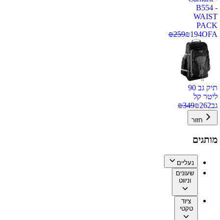
B554 -
WAIST
PACK
₪
259
₪
194
OFA
תיק גב 90
ליטר קל
גב
262
₪
349
₪
חזור
מותגים
נעליים
שעונים
וניווט
ציוד
טקטי