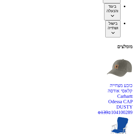
ביגוד
והנעלה
בישול
ושתייה
מומלצים
כובע מצחייה
קלאסי אודסה
Carhartt
Odessa CAP
DUSTY
₪
139
₪
104
100289