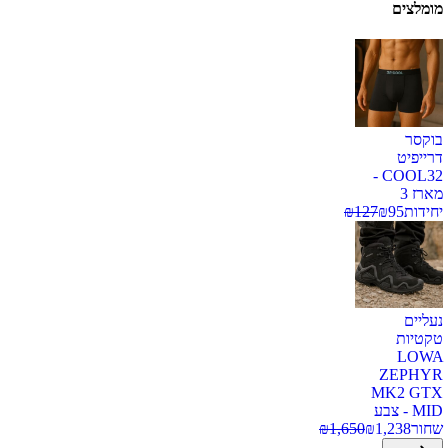
מומלצים
בוקסר
דרייפיט
COOL32 -
מארז 3
יחידות
95
₪
127
₪
נעליים
טקטיות
LOWA
ZEPHYR
MK2 GTX
MID - צבע
שחור
1,238
₪
1,650
₪