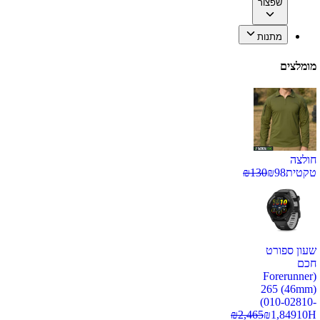
שפצור
מתנות
מומלצים
חולצה
טקטית
98
₪
130
₪
שעון ספורט
חכם
(Forerunner
265 (46mm)
(010-02810-
₪
2,465
₪
1,849
10H