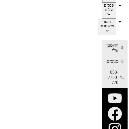
פנסים
וכלים
ביגוד
ואאוטדור
החשבון
שלי
סניפים
053-
7750-
770