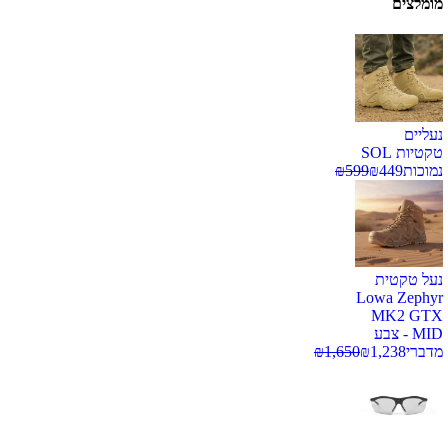
מומלצים
נעליים
טקטיות SOL
נמוכות
449
₪
599
₪
נעל טקטית
Lowa Zephyr
MK2 GTX
MID - צבע
מדברי
1,238
₪
1,650
₪