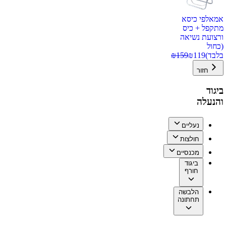
אמאלפי כיסא
מתקפל + כיס
ורצועת נשיאה
(כחול
בלבד)
119
₪
159
₪
חזור
ביגוד
והנעלה
נעליים
חולצות
מכנסיים
ביגוד
חורף
הלבשה
תחתונה