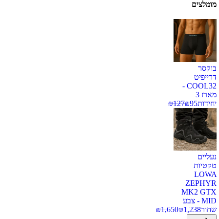
מומלצים
בוקסר
דרייפיט
COOL32 -
מארז 3
יחידות
95
₪
127
₪
נעליים
טקטיות
LOWA
ZEPHYR
MK2 GTX
MID - צבע
שחור
1,238
₪
1,650
₪