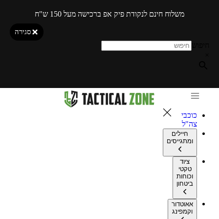
משלוח חינם לנקודת פיק אפ ברכישה מעל 150 ש"ח
סגירה
חיפוש
×
כוכבי
צה"ל
חיילים
ומתגייסים
ציוד
טקטי
וכוחות
ביטחון
אאוטדור
וקמפינג