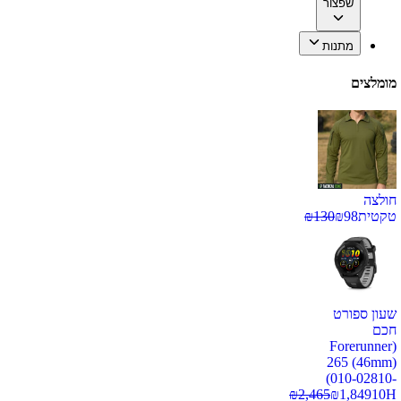
שפצור
מתנות
מומלצים
חולצה
טקטית
98
₪
130
₪
שעון ספורט
חכם
(Forerunner
265 (46mm)
(010-02810-
₪
2,465
₪
1,849
10H