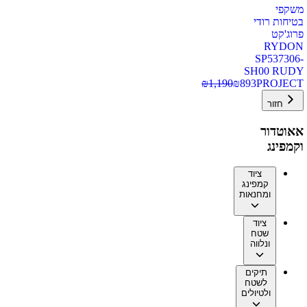
משקפי
בטיחות רודי
פרוג'קט
RYDON
SP537306-
SH00 RUDY
₪
1,190
₪
893
PROJECT
חזור
אאוטדור
וקמפינג
ציוד
קמפינג
ומחנאות
ציוד
שטח
ונלווה
תיקים
לשטח
ולטיולים