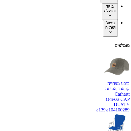
ביגוד
והנעלה
בישול
ושתייה
מומלצים
כובע מצחייה
קלאסי אודסה
Carhartt
Odessa CAP
DUSTY
₪
139
₪
104
100289