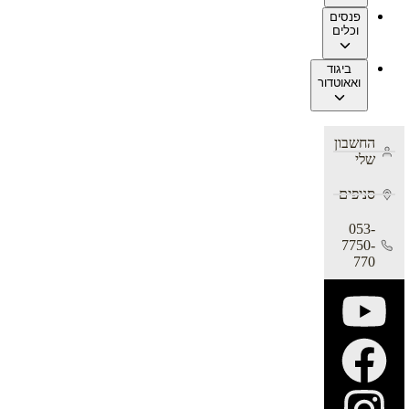
פנסים
וכלים
ביגוד
ואאוטדור
החשבון
שלי
סניפים
053-
7750-
770