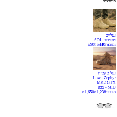
מומלצים
נעליים
טקטיות SOL
נמוכות
449
₪
599
₪
נעל טקטית
Lowa Zephyr
MK2 GTX
MID - צבע
מדברי
1,238
₪
1,650
₪