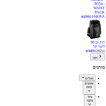
B554 -
WAIST
PACK
₪
259
₪
194
OFA
תיק גב 90
ליטר קל
גב
262
₪
349
₪
חזור
מותגים
נעליים
שעונים
וניווט
ציוד
טקטי