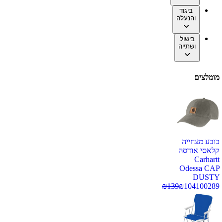
ביגוד
והנעלה
בישול
ושתייה
מומלצים
כובע מצחייה
קלאסי אודסה
Carhartt
Odessa CAP
DUSTY
₪
139
₪
104
100289