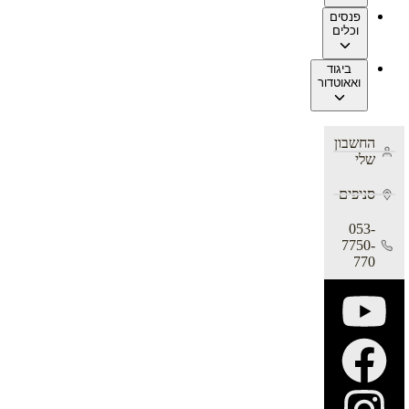
פנסים
וכלים
ביגוד
ואאוטדור
החשבון
שלי
סניפים
053-
7750-
770