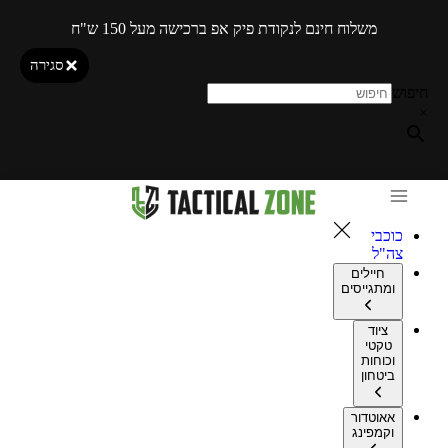
משלוח חינם לנקודת פיק אפ ברכישה מעל 150 ש"ח
סגירה
חיפוש
×
כוכבי
צה"ל
חיילים
ומתגייסים
ציוד
טקטי
וכוחות
ביטחון
אאוטדור
וקמפינג