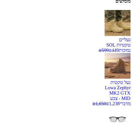
מומלצים
נעליים
טקטיות SOL
נמוכות
449
₪
599
₪
נעל טקטית
Lowa Zephyr
MK2 GTX
MID - צבע
מדברי
1,238
₪
1,650
₪