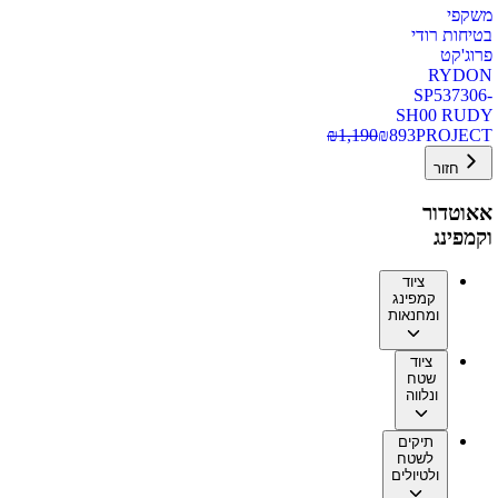
משקפי
בטיחות רודי
פרוג'קט
RYDON
SP537306-
SH00 RUDY
₪
1,190
₪
893
PROJECT
חזור
אאוטדור
וקמפינג
ציוד
קמפינג
ומחנאות
ציוד
שטח
ונלווה
תיקים
לשטח
ולטיולים