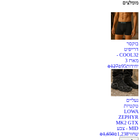
מומלצים
בוקסר
דרייפיט
COOL32 -
מארז 3
יחידות
95
₪
127
₪
נעליים
טקטיות
LOWA
ZEPHYR
MK2 GTX
MID - צבע
שחור
1,238
₪
1,650
₪