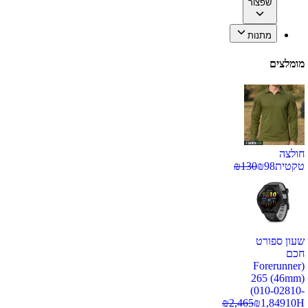
שפצור
מתנות
מומלצים
חולצה
טקטית
98
₪
130
₪
שעון ספורט
חכם
(Forerunner
265 (46mm)
(010-02810-
₪
2,465
₪
1,849
10H