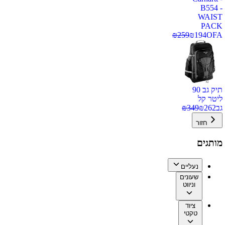
B554 -
WAIST
PACK
₪
259
₪
194
OFA
תיק גב 90
ליטר קל
גב
262
₪
349
₪
חזור
מותגים
נעליים
שעונים
וניווט
ציוד
טקטי