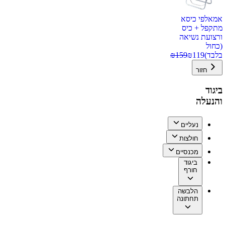
אמאלפי כיסא
מתקפל + כיס
ורצועת נשיאה
(כחול
בלבד)
119
₪
159
₪
חזור
ביגוד
והנעלה
נעליים
חולצות
מכנסיים
ביגוד
חורף
הלבשה
תחתונה