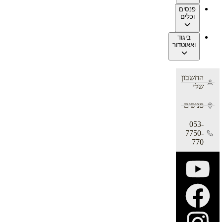
פנסים
וכלים
ביגוד
ואאוטדור
החשבון
שלי
סניפים
053-
7750-
770