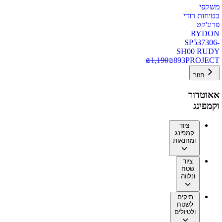
משקפי
בטיחות רודי
פרוג'קט
RYDON
SP537306-
SH00 RUDY
₪
1,190
₪
893
PROJECT
חזור
אאוטדור
וקמפינג
ציוד
קמפינג
ומחנאות
ציוד
שטח
ונלווה
תיקים
לשטח
ולטיולים