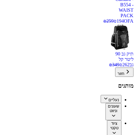
B554 -
WAIST
PACK
₪
259
₪
194
OFA
תיק גב 90
ליטר קל
גב
262
₪
349
₪
חזור
מותגים
נעליים
שעונים
וניווט
ציוד
טקטי