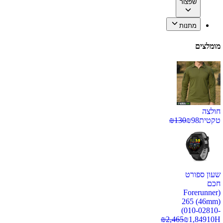
שפצור
מתנות
מומלצים
חולצה
טקטית
98
₪
130
₪
שעון ספורט
חכם
(Forerunner
265 (46mm)
(010-02810-
₪
2,465
₪
1,849
10H