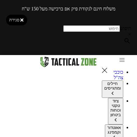
משלוח חינם לנקודת פיק אפ ברכישה מעל 150 ש"ח
סגירה
חיפוש
×
כוכבי
צה"ל
חיילים
ומתגייסים
ציוד
טקטי
וכוחות
ביטחון
אאוטדור
וקמפינג