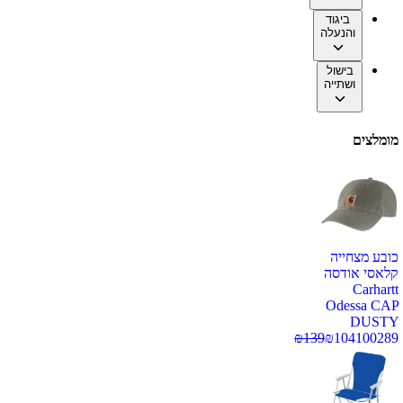
ביגוד
והנעלה
בישול
ושתייה
מומלצים
כובע מצחייה
קלאסי אודסה
Carhartt
Odessa CAP
DUSTY
₪
139
₪
104
100289