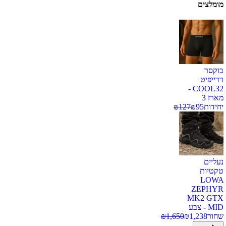
מומלצים
בוקסר
דרייפיט
COOL32 -
מארז 3
יחידות
95
₪
127
₪
נעליים
טקטיות
LOWA
ZEPHYR
MK2 GTX
MID - צבע
שחור
1,238
₪
1,650
₪