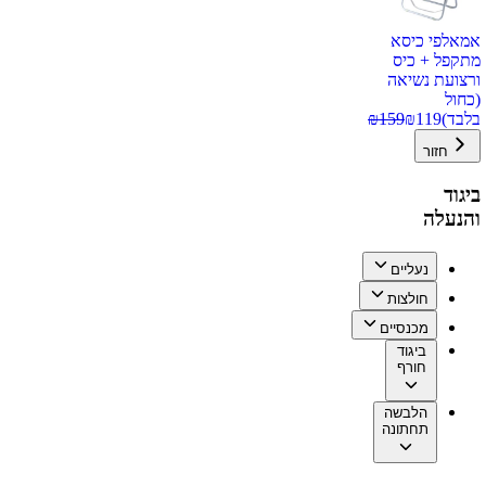
אמאלפי כיסא
מתקפל + כיס
ורצועת נשיאה
(כחול
בלבד)
119
₪
159
₪
חזור
ביגוד
והנעלה
נעליים
חולצות
מכנסיים
ביגוד
חורף
הלבשה
תחתונה