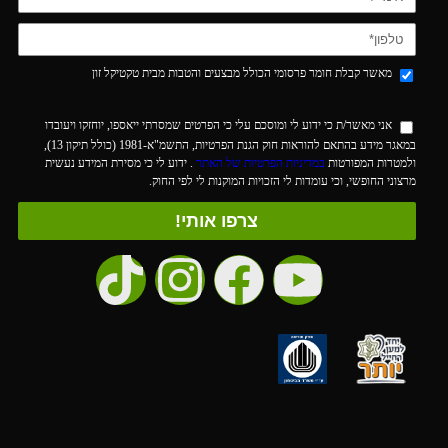
מאשר קבלת חומר פרסומי הכולל מבצעים והטבות מבית טקטיקל זון
אני מאשר/ת כי ידוע לי ומוסכם עלי כי הפרטים שמסרתי ייאספו, יוחזקו ויעובדו
במאגר מידע בהתאם להוראות חוק הגנת הפרטיות, התשמ"א-1981 (כולל תיקון 13),
ולמטרות המפורטות
במדיניות הפרטיות של האתר
. ידוע לי כי מסירת המידע נעשית
מרצוני החופשי, וכי עומדות לי הזכויות המוקנות לי לפי החוק.
צרפו אותי!