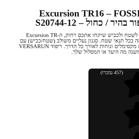
ריצה גברים – Excursion TR16 – FOSSIL /
הכירו את נעל השטח האולטימטיביות לשטח ולכביש שיקחו אתכם רחוק, ה-Excursion TR
בוהה בכל תנאי שטח. סגנון נעליים משולב (שטח/כביש) עם
פרטים מודרניים ומחוספסים לביצועים מקסימלים ונוחות לאורך כל הדרך. ריפוד VERSARUN
משנה מה היעד או המסלול שלך.
(457 נמכרו)