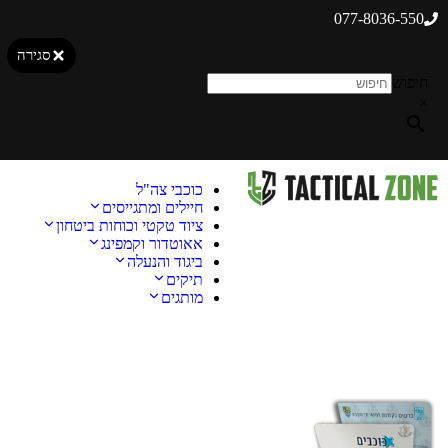
077-8036-550
סגירה
חיפוש
×
כוכבי צה"ל
חיילים ומתגייסים
ציוד טקטי וכוחות ביטחון
אאוטדור וקמפינג
ביגוד והנעלה
תיקים
מותגים