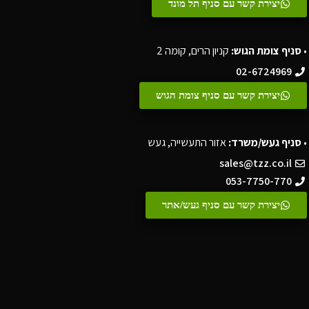
יצירת קשר עם סניף תל מונד
•
סניף צומת הגוש:
קניון הרים, קומה 2
02-6724969
יצירת קשר עם סניף צומת הגוש
•
סניף געש/משרד:
אזור התעשייה, געש
sales@tzz.co.il
053-7750-770
יצירת קשר עם סניף געש/אתר