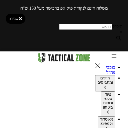
משלוח חינם לנקודת פיק אפ ברכישה מעל 150 ש"ח
סגירה
חיפוש
×
כוכבי
צה"ל
חיילים
ומתגייסים
ציוד
טקטי
וכוחות
ביטחון
אאוטדור
וקמפינג