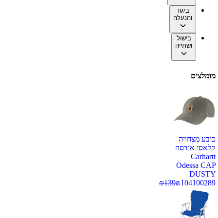
ביגוד
והנעלה
בישול
ושתייה
מומלצים
כובע מצחייה
קלאסי אודסה
Carhartt
Odessa CAP
DUSTY
₪
139
₪
104
100289