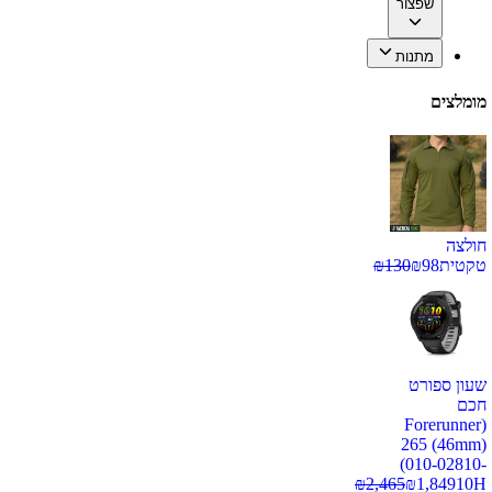
שפצור
מתנות
מומלצים
חולצה
טקטית
98
₪
130
₪
שעון ספורט
חכם
(Forerunner
265 (46mm)
(010-02810-
₪
2,465
₪
1,849
10H