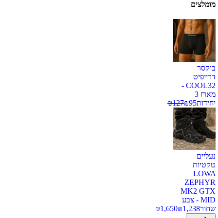
מומלצים
בוקסר
דרייפיט
COOL32 -
מארז 3
יחידות
95
₪
127
₪
נעליים
טקטיות
LOWA
ZEPHYR
MK2 GTX
MID - צבע
שחור
1,238
₪
1,650
₪