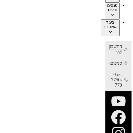
פנסים
וכלים
ביגוד
ואאוטדור
החשבון
שלי
סניפים
053-
7750-
770