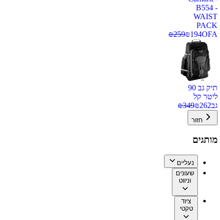
B554 -
WAIST
PACK
₪
259
₪
194
OFA
תיק גב 90
ליטר קל
גב
262
₪
349
₪
חזור
מותגים
נעליים
שעונים
וניווט
ציוד
טקטי