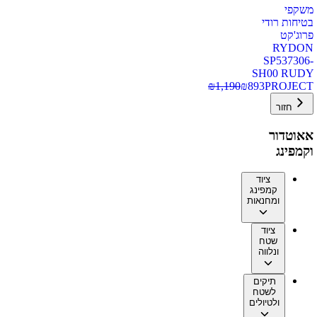
משקפי
בטיחות רודי
פרוג'קט
RYDON
SP537306-
SH00 RUDY
₪
1,190
₪
893
PROJECT
חזור
אאוטדור
וקמפינג
ציוד
קמפינג
ומחנאות
ציוד
שטח
ונלווה
תיקים
לשטח
ולטיולים