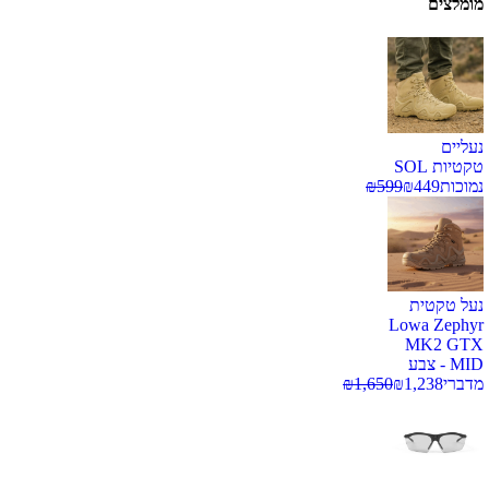
מומלצים
נעליים
טקטיות SOL
נמוכות
449
₪
599
₪
נעל טקטית
Lowa Zephyr
MK2 GTX
MID - צבע
מדברי
1,238
₪
1,650
₪