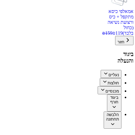
אמאלפי כיסא
מתקפל + כיס
ורצועת נשיאה
(כחול
בלבד)
119
₪
159
₪
חזור
ביגוד
והנעלה
נעליים
חולצות
מכנסיים
ביגוד
חורף
הלבשה
תחתונה