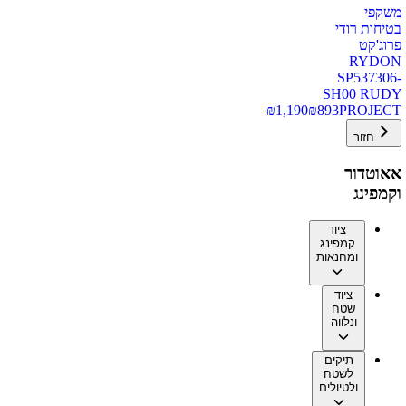
משקפי
בטיחות רודי
פרוג'קט
RYDON
SP537306-
SH00 RUDY
₪
1,190
₪
893
PROJECT
חזור
אאוטדור
וקמפינג
ציוד
קמפינג
ומחנאות
ציוד
שטח
ונלווה
תיקים
לשטח
ולטיולים