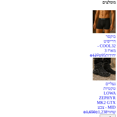
מומלצים
בוקסר
דרייפיט
COOL32 -
מארז 3
יחידות
95
₪
127
₪
נעליים
טקטיות
LOWA
ZEPHYR
MK2 GTX
MID - צבע
שחור
1,238
₪
1,650
₪