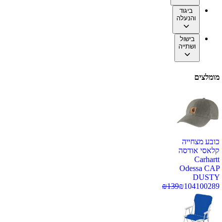
ביגוד
והנעלה
בישול
ושתייה
מומלצים
כובע מצחייה
קלאסי אודסה
Carhartt
Odessa CAP
DUSTY
₪
139
₪
104
100289