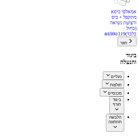
אמאלפי כיסא
מתקפל + כיס
ורצועת נשיאה
(כחול
בלבד)
119
₪
159
₪
חזור
ביגוד
והנעלה
נעליים
חולצות
מכנסיים
ביגוד
חורף
הלבשה
תחתונה