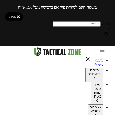
משלוח חינם לנקודת פיק אפ ברכישה מעל 150 ש"ח
סגירה
חיפוש
×
כוכבי
צה"ל
חיילים
ומתגייסים
ציוד
טקטי
וכוחות
ביטחון
אאוטדור
וקמפינג