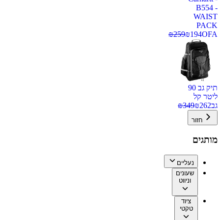
B554 -
WAIST
PACK
₪
259
₪
194
OFA
תיק גב 90
ליטר קל
גב
262
₪
349
₪
חזור
מותגים
נעליים
שעונים
וניווט
ציוד
טקטי