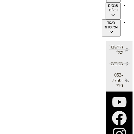
פנסים
וכלים
ביגוד
ואאוטדור
החשבון
שלי
סניפים
053-
7750-
770