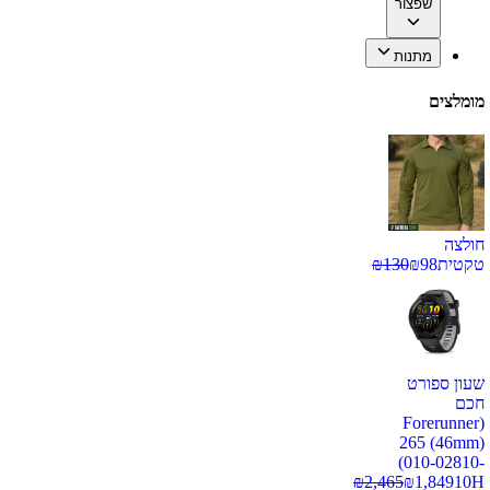
שפצור
מתנות
מומלצים
חולצה
טקטית
98
₪
130
₪
שעון ספורט
חכם
(Forerunner
265 (46mm)
(010-02810-
₪
2,465
₪
1,849
10H