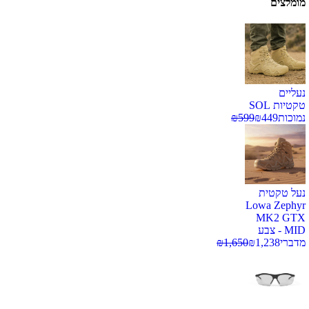
מומלצים
נעליים
טקטיות SOL
נמוכות
449
₪
599
₪
נעל טקטית
Lowa Zephyr
MK2 GTX
MID - צבע
מדברי
1,238
₪
1,650
₪