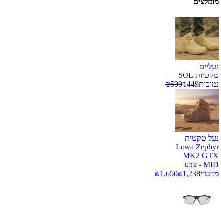
מומלצים
נעליים
טקטיות SOL
נמוכות
449
₪
599
₪
נעל טקטית
Lowa Zephyr
MK2 GTX
MID - צבע
מדברי
1,238
₪
1,650
₪