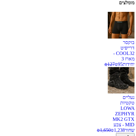
מומלצים
בוקסר
דרייפיט
COOL32 -
מארז 3
יחידות
95
₪
127
₪
נעליים
טקטיות
LOWA
ZEPHYR
MK2 GTX
MID - צבע
שחור
1,238
₪
1,650
₪