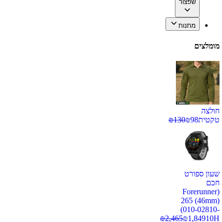
שפצור
מתנות
מומלצים
חולצה
טקטית
98
₪
130
₪
שעון ספורט
חכם
(Forerunner
265 (46mm)
(010-02810-
₪
2,465
₪
1,849
10H