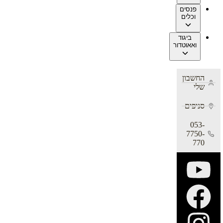
פנסים
וכלים
ביגוד
ואאוטדור
החשבון
שלי
סניפים
053-
7750-
770