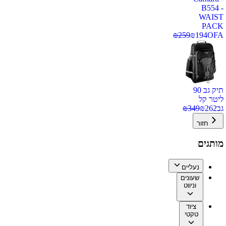
B554 -
WAIST
PACK
₪
259
₪
194
OFA
תיק גב 90
ליטר קל
גב
262
₪
349
₪
חזור
מותגים
נעליים
שעונים
וניווט
ציוד
טקטי