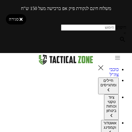
משלוח חינם לנקודת פיק אפ ברכישה מעל 150 ש"ח
סגירה
חיפוש
×
כוכבי
צה"ל
חיילים
ומתגייסים
ציוד
טקטי
וכוחות
ביטחון
אאוטדור
וקמפינג