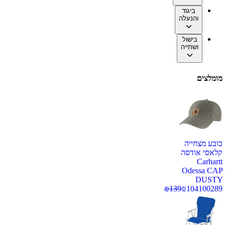
ביגוד
והנעלה
בישול
ושתייה
מומלצים
כובע מצחייה
קלאסי אודסה
Carhartt
Odessa CAP
DUSTY
₪
139
₪
104
100289