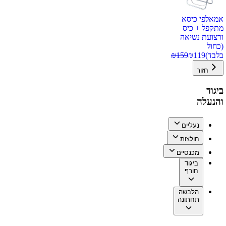
אמאלפי כיסא
מתקפל + כיס
ורצועת נשיאה
(כחול
בלבד)
119
₪
159
₪
חזור
ביגוד
והנעלה
נעליים
חולצות
מכנסיים
ביגוד
חורף
הלבשה
תחתונה