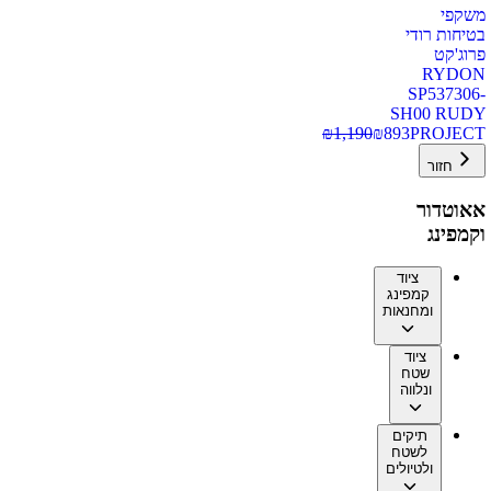
משקפי
בטיחות רודי
פרוג'קט
RYDON
SP537306-
SH00 RUDY
₪
1,190
₪
893
PROJECT
חזור
אאוטדור
וקמפינג
ציוד
קמפינג
ומחנאות
ציוד
שטח
ונלווה
תיקים
לשטח
ולטיולים