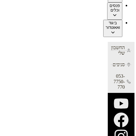
פנסים
וכלים
ביגוד
ואאוטדור
החשבון
שלי
סניפים
053-
7750-
770