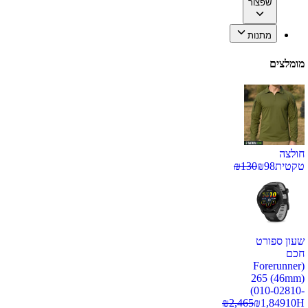
שפצור
מתנות
מומלצים
חולצה
טקטית
98
₪
130
₪
שעון ספורט
חכם
(Forerunner
265 (46mm)
(010-02810-
₪
2,465
₪
1,849
10H