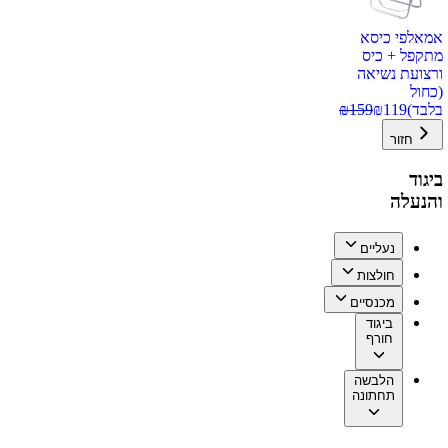
אמאלפי כיסא
מתקפל + כיס
ורצועת נשיאה
(כחול
בלבד)
119
₪
159
₪
חזור
ביגוד
והנעלה
נעליים
חולצות
מכנסיים
ביגוד
חורף
הלבשה
תחתונה