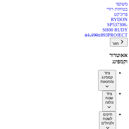
משקפי
בטיחות רודי
פרוג'קט
RYDON
SP537306-
SH00 RUDY
₪
1,190
₪
893
PROJECT
חזור
אאוטדור
וקמפינג
ציוד
קמפינג
ומחנאות
ציוד
שטח
ונלווה
תיקים
לשטח
ולטיולים