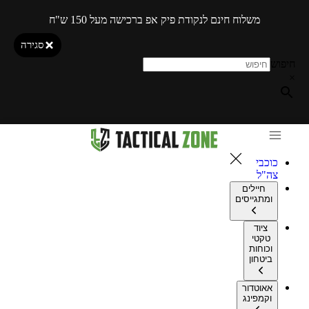
משלוח חינם לנקודת פיק אפ ברכישה מעל 150 ש"ח
סגירה
חיפוש
×
כוכבי
צה"ל
חיילים
ומתגייסים
ציוד
טקטי
וכוחות
ביטחון
אאוטדור
וקמפינג