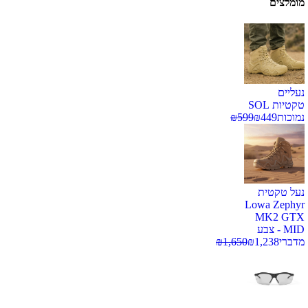
מומלצים
נעליים
טקטיות SOL
נמוכות
449
₪
599
₪
נעל טקטית
Lowa Zephyr
MK2 GTX
MID - צבע
מדברי
1,238
₪
1,650
₪