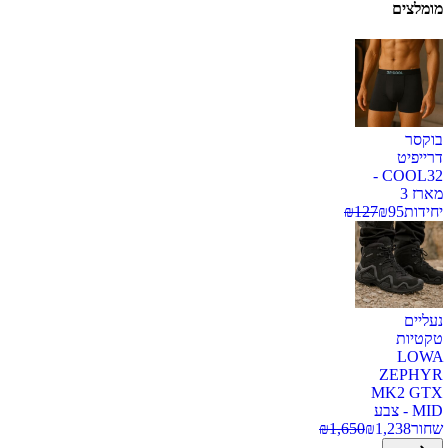
מומלצים
בוקסר
דרייפיט
COOL32 -
מארז 3
יחידות
95
₪
127
₪
נעליים
טקטיות
LOWA
ZEPHYR
MK2 GTX
MID - צבע
שחור
1,238
₪
1,650
₪