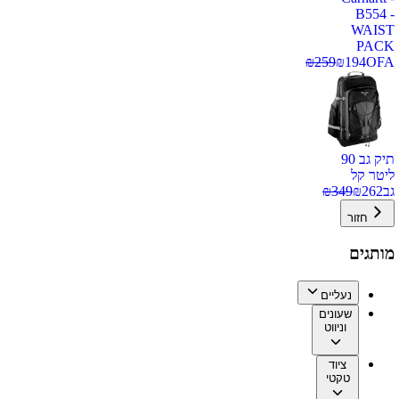
B554 -
WAIST
PACK
₪
259
₪
194
OFA
תיק גב 90
ליטר קל
גב
262
₪
349
₪
חזור
מותגים
נעליים
שעונים
וניווט
ציוד
טקטי