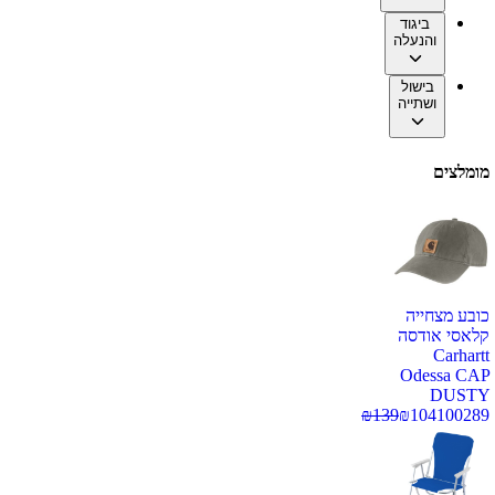
ביגוד
והנעלה
בישול
ושתייה
מומלצים
כובע מצחייה
קלאסי אודסה
Carhartt
Odessa CAP
DUSTY
₪
139
₪
104
100289