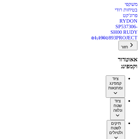
משקפי
בטיחות רודי
פרוג'קט
RYDON
SP537306-
SH00 RUDY
₪
1,190
₪
893
PROJECT
חזור
אאוטדור
וקמפינג
ציוד
קמפינג
ומחנאות
ציוד
שטח
ונלווה
תיקים
לשטח
ולטיולים