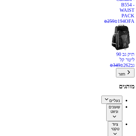
B554 -
WAIST
PACK
₪
259
₪
194
OFA
תיק גב 90
ליטר קל
גב
262
₪
349
₪
חזור
מותגים
נעליים
שעונים
וניווט
ציוד
טקטי