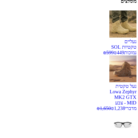
מומלצים
נעליים
טקטיות SOL
נמוכות
449
₪
599
₪
נעל טקטית
Lowa Zephyr
MK2 GTX
MID - צבע
מדברי
1,238
₪
1,650
₪