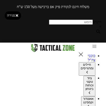
משלוח חינם לנקודת פיק אפ ברכישה מעל 150 ש"ח
סגירה
חיפוש
×
כוכבי
צה"ל
חיילים
ומתגייסים
ציוד
טקטי
וכוחות
ביטחון
אאוטדור
וקמפינג