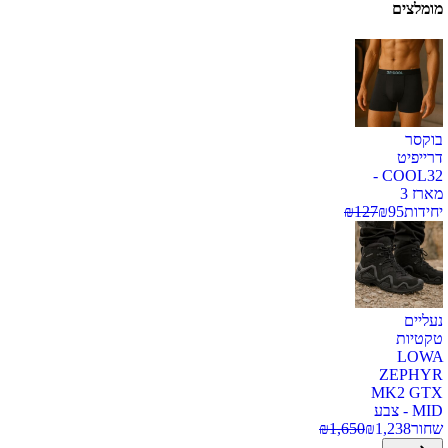
מומלצים
בוקסר
דרייפיט
COOL32 -
מארז 3
יחידות
95
₪
127
₪
נעליים
טקטיות
LOWA
ZEPHYR
MK2 GTX
MID - צבע
שחור
1,238
₪
1,650
₪