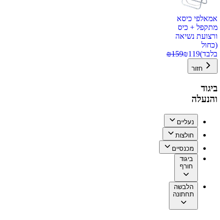
אמאלפי כיסא
מתקפל + כיס
ורצועת נשיאה
(כחול
בלבד)
119
₪
159
₪
חזור
ביגוד
והנעלה
נעליים
חולצות
מכנסיים
ביגוד
חורף
הלבשה
תחתונה