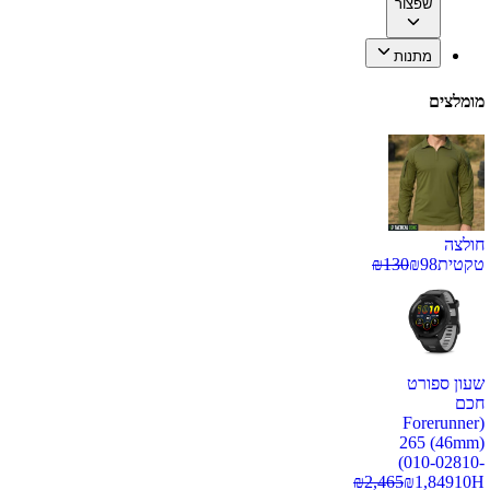
שפצור
מתנות
מומלצים
חולצה
טקטית
98
₪
130
₪
שעון ספורט
חכם
(Forerunner
265 (46mm)
(010-02810-
₪
2,465
₪
1,849
10H