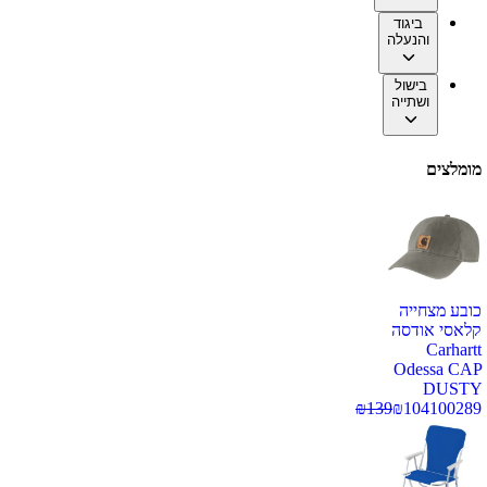
ביגוד
והנעלה
בישול
ושתייה
מומלצים
כובע מצחייה
קלאסי אודסה
Carhartt
Odessa CAP
DUSTY
₪
139
₪
104
100289