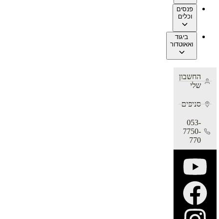
פנסים
וכלים
ביגוד
ואאוטדור
החשבון
שלי
סניפים
053-
7750-
770