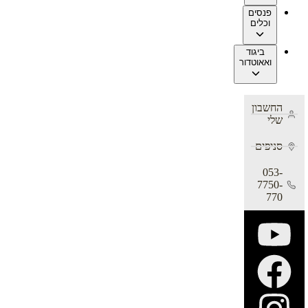
פנסים
וכלים
ביגוד
ואאוטדור
החשבון
שלי
סניפים
053-
7750-
770