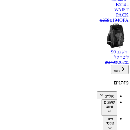
B554 -
WAIST
PACK
₪
259
₪
194
OFA
תיק גב 90
ליטר קל
גב
262
₪
349
₪
חזור
מותגים
נעליים
שעונים
וניווט
ציוד
טקטי