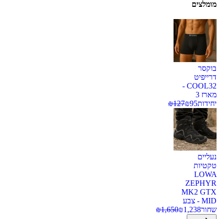
מומלצים
בוקסר
דרייפיט
COOL32 -
מארז 3
יחידות
95
₪
127
₪
נעליים
טקטיות
LOWA
ZEPHYR
MK2 GTX
MID - צבע
שחור
1,238
₪
1,650
₪