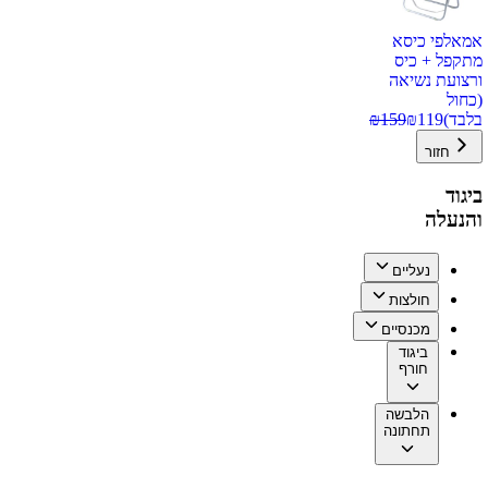
אמאלפי כיסא
מתקפל + כיס
ורצועת נשיאה
(כחול
בלבד)
119
₪
159
₪
חזור
ביגוד
והנעלה
נעליים
חולצות
מכנסיים
ביגוד
חורף
הלבשה
תחתונה