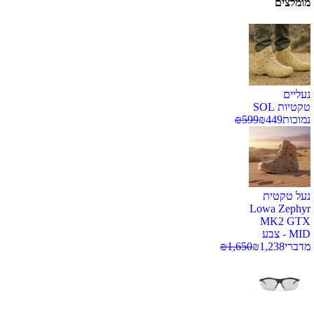
מומלצים
נעליים
טקטיות SOL
נמוכות
449
₪
599
₪
נעל טקטית
Lowa Zephyr
MK2 GTX
MID - צבע
מדברי
1,238
₪
1,650
₪