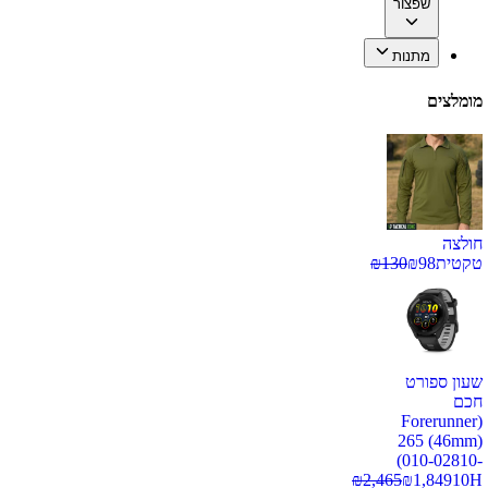
שפצור
מתנות
מומלצים
חולצה
טקטית
98
₪
130
₪
שעון ספורט
חכם
(Forerunner
265 (46mm)
(010-02810-
₪
2,465
₪
1,849
10H