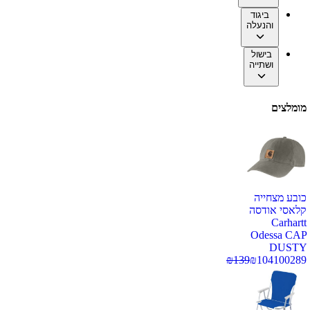
ביגוד
והנעלה
בישול
ושתייה
מומלצים
כובע מצחייה
קלאסי אודסה
Carhartt
Odessa CAP
DUSTY
₪
139
₪
104
100289