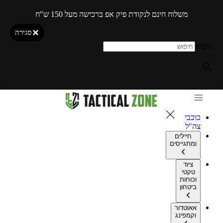
משלוח חינם לנקודת פיק אפ ברכישה מעל 150 ש"ח
סגירה
חיפוש
×
כוכבי
צה"ל
חיילים
ומתגייסים
ציוד
טקטי
וכוחות
ביטחון
אאוטדור
וקמפינג