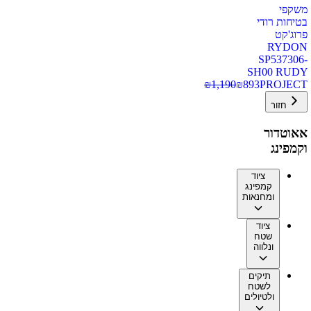
משקפי
בטיחות רודי
פרוג'קט
RYDON
SP537306-
SH00 RUDY
₪
1,190
₪
893
PROJECT
חזור
אאוטדור
וקמפינג
ציוד
קמפינג
ומחנאות
ציוד
שטח
ונלווה
תיקים
לשטח
ולטיולים