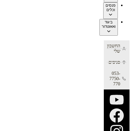
פנסים
וכלים
ביגוד
ואאוטדור
החשבון
שלי
סניפים
053-
7750-
770