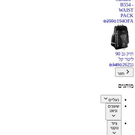
B554 -
WAIST
PACK
₪
259
₪
194
OFA
תיק גב 90
ליטר קל
גב
262
₪
349
₪
חזור
מותגים
נעליים
שעונים
וניווט
ציוד
טקטי