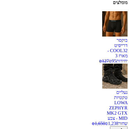
מומלצים
בוקסר
דרייפיט
COOL32 -
מארז 3
יחידות
95
₪
127
₪
נעליים
טקטיות
LOWA
ZEPHYR
MK2 GTX
MID - צבע
שחור
1,238
₪
1,650
₪