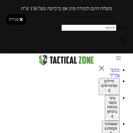
משלוח חינם לנקודת פיק אפ ברכישה מעל 150 ש"ח
סגירה
חיפוש
×
כוכבי
צה"ל
חיילים
ומתגייסים
ציוד
טקטי
וכוחות
ביטחון
אאוטדור
וקמפינג