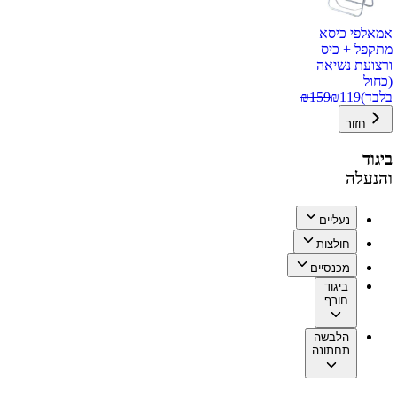
אמאלפי כיסא
מתקפל + כיס
ורצועת נשיאה
(כחול
בלבד)
119
₪
159
₪
חזור
ביגוד
והנעלה
נעליים
חולצות
מכנסיים
ביגוד
חורף
הלבשה
תחתונה