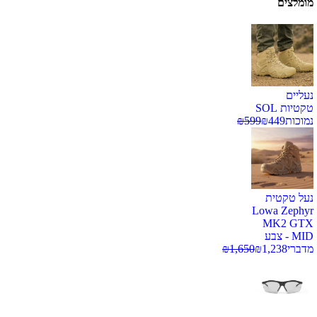
מומלצים
נעליים
טקטיות SOL
נמוכות
449
₪
599
₪
נעל טקטית
Lowa Zephyr
MK2 GTX
MID - צבע
מדברי
1,238
₪
1,650
₪