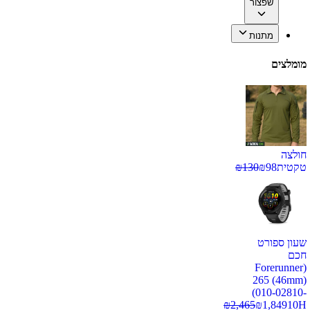
שפצור
מתנות
מומלצים
חולצה
טקטית
98
₪
130
₪
שעון ספורט
חכם
(Forerunner
265 (46mm)
(010-02810-
₪
2,465
₪
1,849
10H