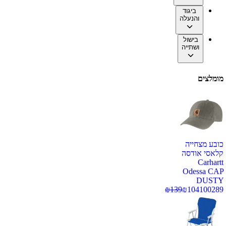
ביגוד
והנעלה
בישול
ושתייה
מומלצים
כובע מצחייה
קלאסי אודסה
Carhartt
Odessa CAP
DUSTY
₪
139
₪
104
100289