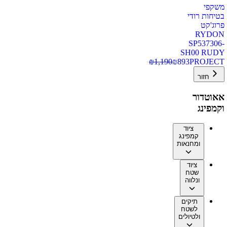
משקפי
בטיחות רודי
פרוג'קט
RYDON
SP537306-
SH00 RUDY
₪
1,190
₪
893
PROJECT
חזור
אאוטדור
וקמפינג
ציוד
קמפינג
ומחנאות
ציוד
שטח
ונלווה
תיקים
לשטח
ולטיולים