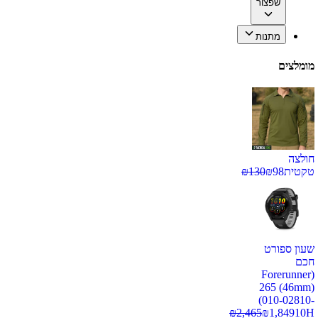
שפצור
מתנות
מומלצים
חולצה
טקטית
98
₪
130
₪
שעון ספורט
חכם
(Forerunner
265 (46mm)
(010-02810-
₪
2,465
₪
1,849
10H