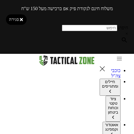
משלוח חינם לנקודת פיק אפ ברכישה מעל 150 ש"ח
סגירה
חיפוש
×
כוכבי
צה"ל
חיילים
ומתגייסים
ציוד
טקטי
וכוחות
ביטחון
אאוטדור
וקמפינג