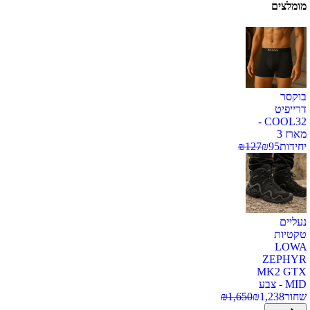
מומלצים
בוקסר
דרייפיט
COOL32 -
מארז 3
יחידות
95
₪
127
₪
נעליים
טקטיות
LOWA
ZEPHYR
MK2 GTX
MID - צבע
שחור
1,238
₪
1,650
₪