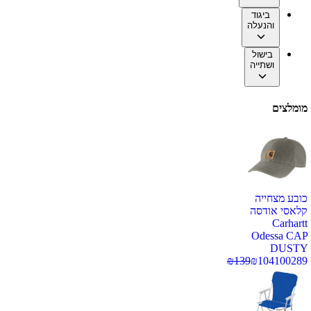
ביגוד
והנעלה
בישול
ושתייה
מומלצים
כובע מצחייה
קלאסי אודסה
Carhartt
Odessa CAP
DUSTY
₪
139
₪
104
100289