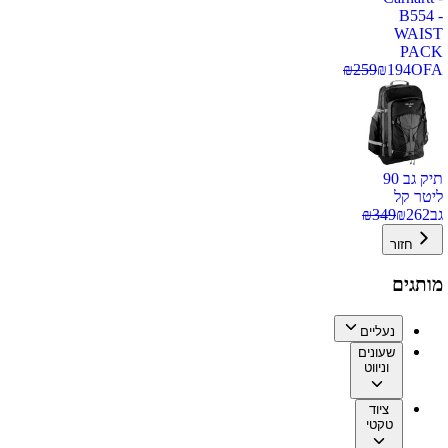
B554 -
WAIST
PACK
₪
259
₪
194
OFA
תיק גב 90
ליטר קל
גב
262
₪
349
₪
חזור
מותגים
נעליים
שעונים
וניווט
ציוד
טקטי