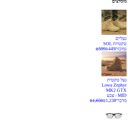
מומלצים
נעליים
טקטיות SOL
נמוכות
449
₪
599
₪
נעל טקטית
Lowa Zephyr
MK2 GTX
MID - צבע
מדברי
1,238
₪
1,650
₪