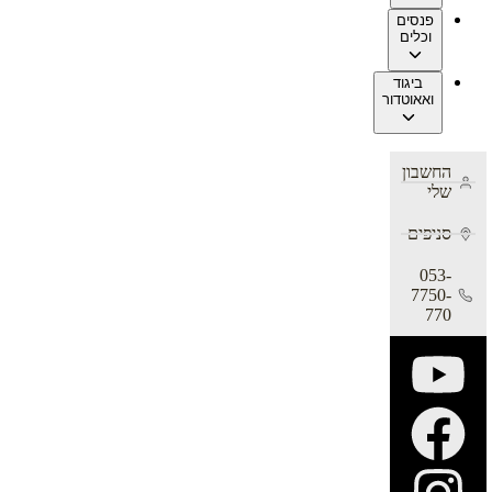
פנסים
וכלים
ביגוד
ואאוטדור
החשבון
שלי
סניפים
053-
7750-
770