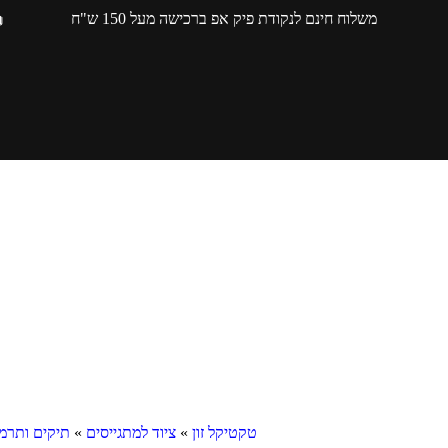
משלוח חינם לנקודת פיק אפ ברכישה מעל 150 ש"ח
טקטיקל זון
»
ציוד למתגייסים
»
תיקים ותרמי