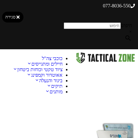
077-8036-550
סגירה
חיפוש
×
כוכבי צה"ל
חיילים ומתגייסים
ציוד טקטי וכוחות ביטחון
אאוטדור וקמפינג
ביגוד והנעלה
תיקים
מותגים