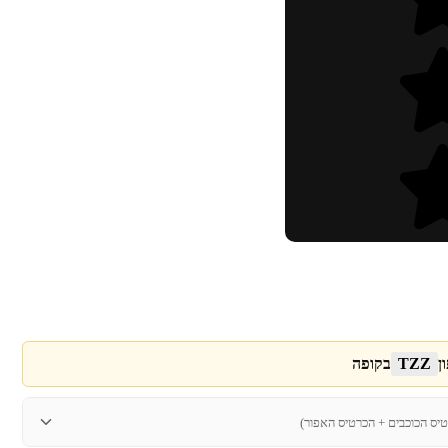
ן
TZZ
בקופה
טיס הכוכבים + הכרטיס האפור)