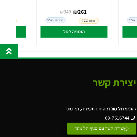
‏ ₪
261
‏ ₪
41
‏ ₪
349
 צה"ל
כרטיסי צה"ל
קופון TZZ
קופון TZZ
הוספה לסל
הו
יצירת קשר
•
סניף תל מונד:
אזור התעשייה, תל מונד
09-7616744
יצירת קשר עם סניף תל מונד