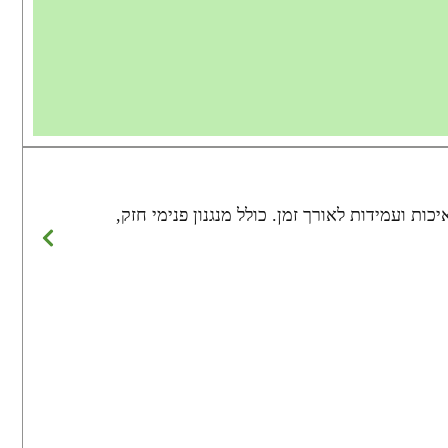
 עשוי מבד ממוחזר מסוג RPET, ידידותי לסביבה ושומר על איכות ועמידות לאורך זמן. כולל מנגנון פנימי חזק,