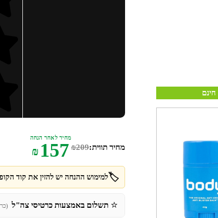
חינם
מחיר לאחר הנחה
157
מחיר תווית:
209
₪
₪
🏷️
למימוש ההנחה יש להזין את קוד הקופו
⭐
תשלום באמצעות כרטיסי צה"ל
(כר