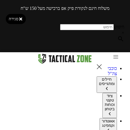
משלוח חינם לנקודת פיק אפ ברכישה מעל 150 ש"ח
סגירה
חיפוש
×
כוכבי
צה"ל
חיילים
ומתגייסים
ציוד
טקטי
וכוחות
ביטחון
אאוטדור
וקמפינג