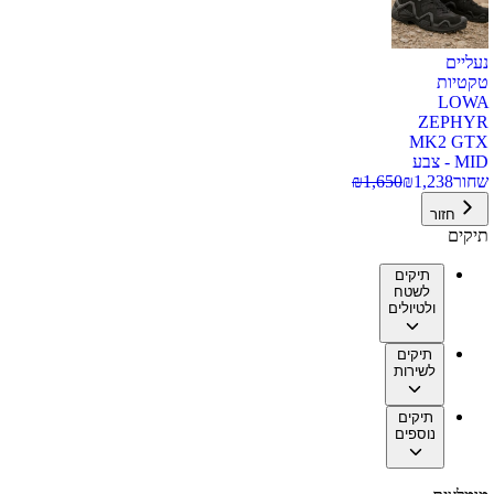
נעליים
טקטיות
LOWA
ZEPHYR
MK2 GTX
MID - צבע
שחור
1,238
₪
1,650
₪
חזור
תיקים
תיקים
לשטח
ולטיולים
תיקים
לשירות
תיקים
נוספים