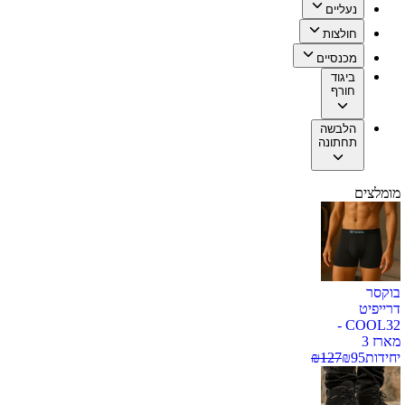
נעליים
חולצות
מכנסיים
ביגוד
חורף
הלבשה
תחתונה
מומלצים
בוקסר
דרייפיט
COOL32 -
מארז 3
יחידות
95
₪
127
₪