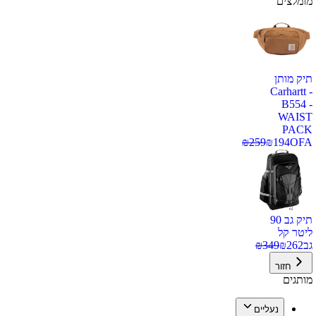
מומלצים
תיק מותן
Carhartt -
B554 -
WAIST
PACK
₪
259
₪
194
OFA
תיק גב 90
ליטר קל
גב
262
₪
349
₪
חזור
מותגים
נעליים