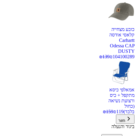
כובע מצחייה
קלאסי אודסה
Carhartt
Odessa CAP
DUSTY
₪
139
₪
104
100289
אמאלפי כיסא
מתקפל + כיס
ורצועת נשיאה
(כחול
בלבד)
119
₪
159
₪
חזור
ביגוד והנעלה