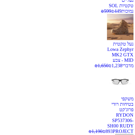
נעליים
טקטיות SOL
נמוכות
449
₪
599
₪
נעל טקטית
Lowa Zephyr
MK2 GTX
MID - צבע
מדברי
1,238
₪
1,650
₪
משקפי
בטיחות רודי
פרוג'קט
RYDON
SP537306-
SH00 RUDY
₪
1,190
₪
893
PROJECT