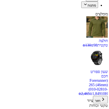
מתנות
מומלצים
חולצה
טקטית
98
₪
130
₪
שעון ספורט
חכם
(Forerunner
265 (46mm)
(010-02810-
₪
2,465
₪
1,849
10H
ציוד
חזור
טקטי וכוחות