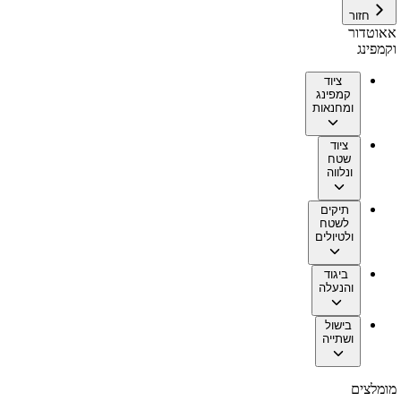
חזור
אאוטדור
וקמפינג
ציוד
קמפינג
ומחנאות
ציוד
שטח
ונלווה
תיקים
לשטח
ולטיולים
ביגוד
והנעלה
בישול
ושתייה
מומלצים