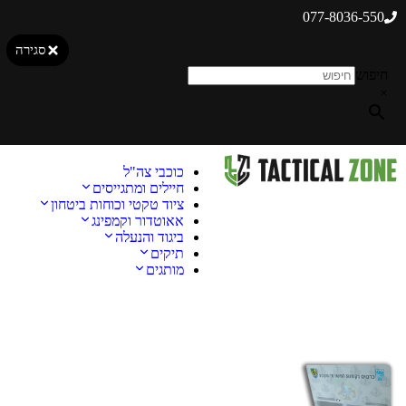
077-8036-550
סגירה
חיפוש
×
כוכבי צה"ל
חיילים ומתגייסים
ציוד טקטי וכוחות ביטחון
אאוטדור וקמפינג
ביגוד והנעלה
תיקים
מותגים