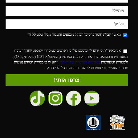
מאשר קבלת חומר פרסומי הכולל מבצעים והטבות מבית טקטיקל זון
אני מאשר/ת כי ידוע לי ומוסכם עלי כי הפרטים שמסרתי ייאספו, יוחזקו ויעובדו
במאגר מידע בהתאם להוראות חוק הגנת הפרטיות, התשמ"א-1981 (כולל תיקון 13),
ולמטרות המפורטות
במדיניות הפרטיות של האתר
. ידוע לי כי מסירת המידע נעשית
מרצוני החופשי, וכי עומדות לי הזכויות המוקנות לי לפי החוק.
צרפו אותי!