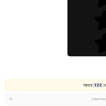
ן
TZZ
בקופה
טיס האפור)