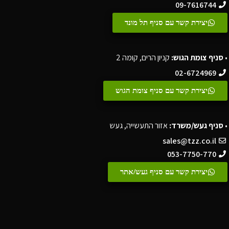
09-7616744
יצירת קשר עם סניף תל מונד
•
סניף צומת הגוש:
קניון הרים, קומה 2
02-6724969
יצירת קשר עם סניף צומת הגוש
•
סניף געש/משרד:
אזור התעשייה, געש
sales@tzz.co.il
053-7750-770
יצירת קשר עם סניף געש/אתר