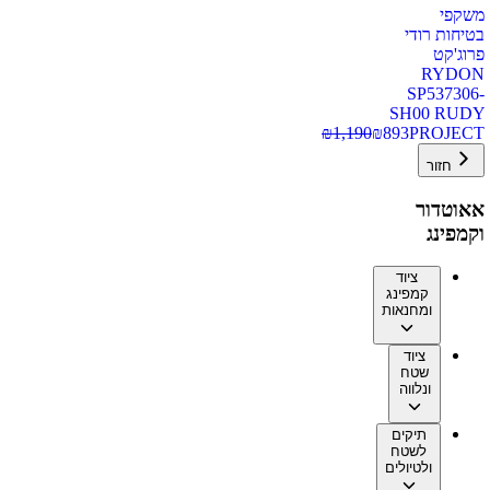
משקפי
בטיחות רודי
פרוג'קט
RYDON
SP537306-
SH00 RUDY
₪
1,190
₪
893
PROJECT
חזור
אאוטדור
וקמפינג
ציוד
קמפינג
ומחנאות
ציוד
שטח
ונלווה
תיקים
לשטח
ולטיולים