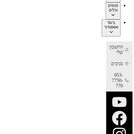
פנסים
וכלים
ביגוד
ואאוטדור
החשבון
שלי
סניפים
053-
7750-
770