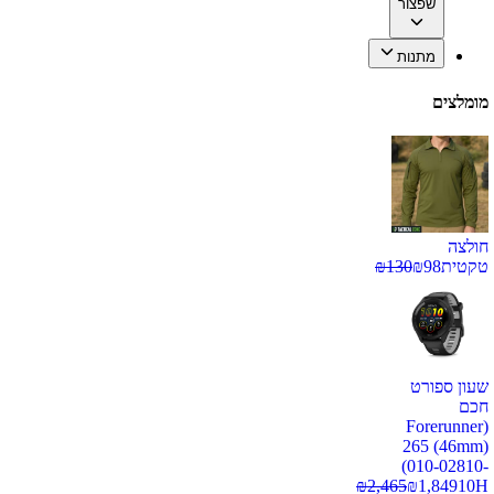
שפצור
מתנות
מומלצים
חולצה
טקטית
98
₪
130
₪
שעון ספורט
חכם
(Forerunner
265 (46mm)
(010-02810-
₪
2,465
₪
1,849
10H