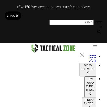
משלוח חינם לנקודת פיק אפ ברכישה מעל 150 ש"ח
סגירה
חיפוש
×
כוכבי
צה"ל
חיילים
ומתגייסים
ציוד
טקטי
וכוחות
ביטחון
אאוטדור
וקמפינג