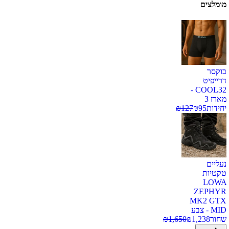
מומלצים
בוקסר
דרייפיט
COOL32 -
מארז 3
יחידות
95
₪
127
₪
נעליים
טקטיות
LOWA
ZEPHYR
MK2 GTX
MID - צבע
שחור
1,238
₪
1,650
₪