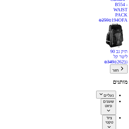
B554 -
WAIST
PACK
₪
259
₪
194
OFA
תיק גב 90
ליטר קל
גב
262
₪
349
₪
חזור
מותגים
נעליים
שעונים
וניווט
ציוד
טקטי