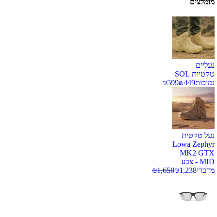
מומלצים
נעליים
טקטיות SOL
נמוכות
449
₪
599
₪
נעל טקטית
Lowa Zephyr
MK2 GTX
MID - צבע
מדברי
1,238
₪
1,650
₪