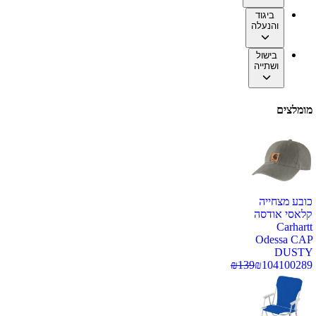
ביגוד
והנעלה
בישול
ושתייה
מומלצים
כובע מצחייה
קלאסי אודסה
Carhartt
Odessa CAP
DUSTY
₪
139
₪
104
100289