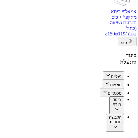
אמאלפי כיסא
מתקפל + כיס
ורצועת נשיאה
(כחול
בלבד)
119
₪
159
₪
חזור
ביגוד
והנעלה
נעליים
חולצות
מכנסיים
ביגוד
חורף
הלבשה
תחתונה