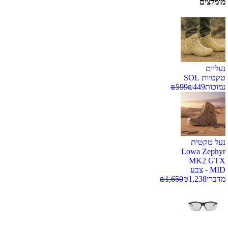
מומלצים
נעליים
טקטיות SOL
נמוכות
449
₪
599
₪
נעל טקטית
Lowa Zephyr
MK2 GTX
MID - צבע
מדברי
1,238
₪
1,650
₪