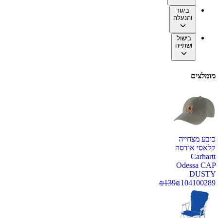
ביגוד
והנעלה
בישול
ושתייה
מומלצים
כובע מצחייה
קלאסי אודסה
Carhartt
Odessa CAP
DUSTY
₪
139
₪
104
100289