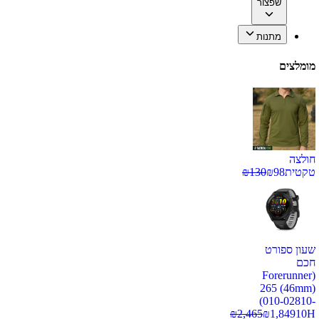
שפצור
מתנות
מומלצים
חולצה
טקטית
98
₪
130
₪
שעון ספורט
חכם
(Forerunner
265 (46mm)
(010-02810-
₪
2,465
₪
1,849
10H