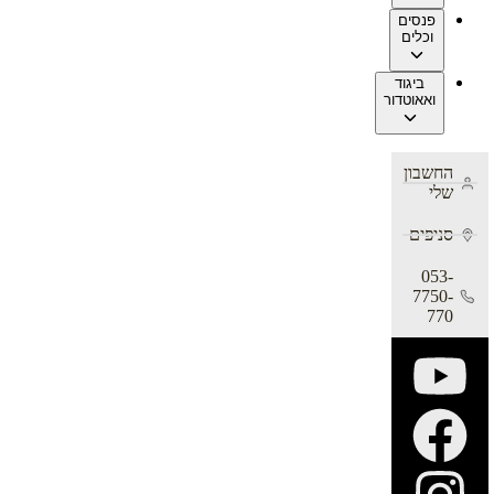
פנסים
וכלים
ביגוד
ואאוטדור
החשבון
שלי
סניפים
053-
7750-
770