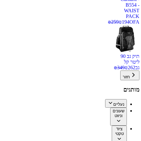
B554 -
WAIST
PACK
₪
259
₪
194
OFA
תיק גב 90
ליטר קל
גב
262
₪
349
₪
חזור
מותגים
נעליים
שעונים
וניווט
ציוד
טקטי