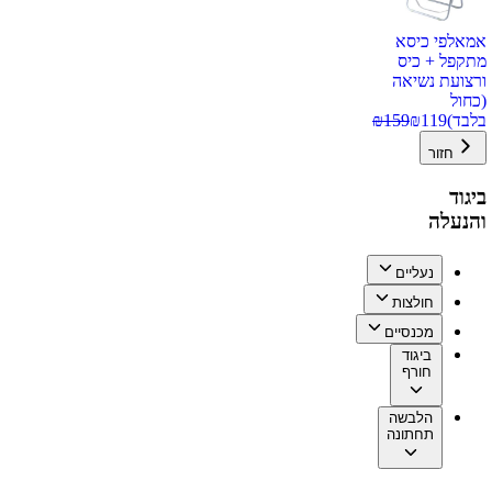
אמאלפי כיסא
מתקפל + כיס
ורצועת נשיאה
(כחול
בלבד)
119
₪
159
₪
חזור
ביגוד
והנעלה
נעליים
חולצות
מכנסיים
ביגוד
חורף
הלבשה
תחתונה