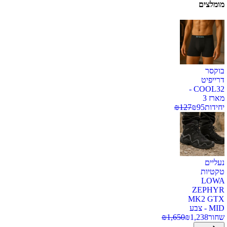
מומלצים
בוקסר
דרייפיט
COOL32 -
מארז 3
יחידות
95
₪
127
₪
נעליים
טקטיות
LOWA
ZEPHYR
MK2 GTX
MID - צבע
שחור
1,238
₪
1,650
₪