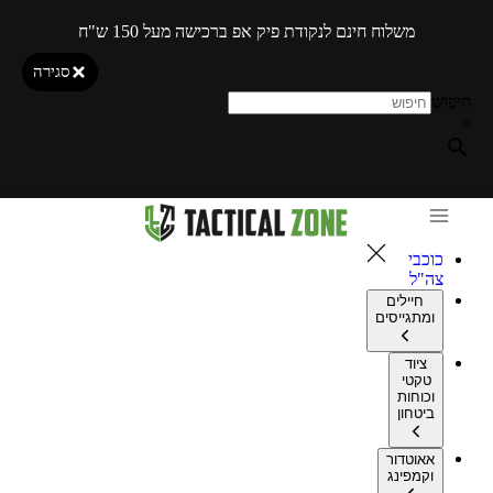
משלוח חינם לנקודת פיק אפ ברכישה מעל 150 ש"ח
סגירה
חיפוש
×
כוכבי
צה"ל
חיילים
ומתגייסים
ציוד
טקטי
וכוחות
ביטחון
אאוטדור
וקמפינג