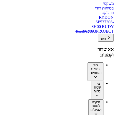
משקפי
בטיחות רודי
פרוג'קט
RYDON
SP537306-
SH00 RUDY
₪
1,190
₪
893
PROJECT
חזור
אאוטדור
וקמפינג
ציוד
קמפינג
ומחנאות
ציוד
שטח
ונלווה
תיקים
לשטח
ולטיולים