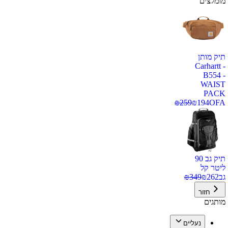
מומלצים
תיק מותן
Carhartt -
B554 -
WAIST
PACK
₪
259
₪
194
OFA
תיק גב 90
ליטר קל
גב
262
₪
349
₪
חזור
מותגים
נעליים