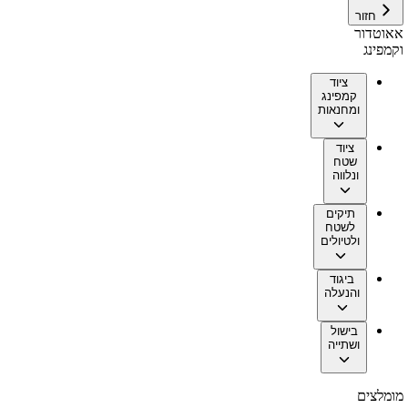
חזור
אאוטדור
וקמפינג
ציוד
קמפינג
ומחנאות
ציוד
שטח
ונלווה
תיקים
לשטח
ולטיולים
ביגוד
והנעלה
בישול
ושתייה
מומלצים