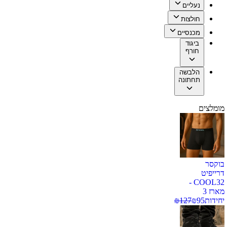
נעליים
חולצות
מכנסיים
ביגוד
חורף
הלבשה
תחתונה
מומלצים
בוקסר
דרייפיט
COOL32 -
מארז 3
יחידות
95
₪
127
₪