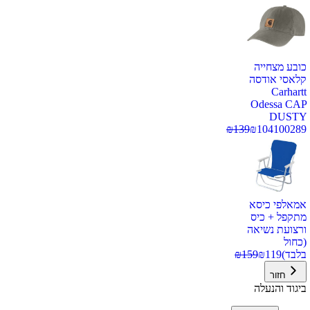
כובע מצחייה
קלאסי אודסה
Carhartt
Odessa CAP
DUSTY
₪
139
₪
104
100289
אמאלפי כיסא
מתקפל + כיס
ורצועת נשיאה
(כחול
בלבד)
119
₪
159
₪
חזור
ביגוד והנעלה