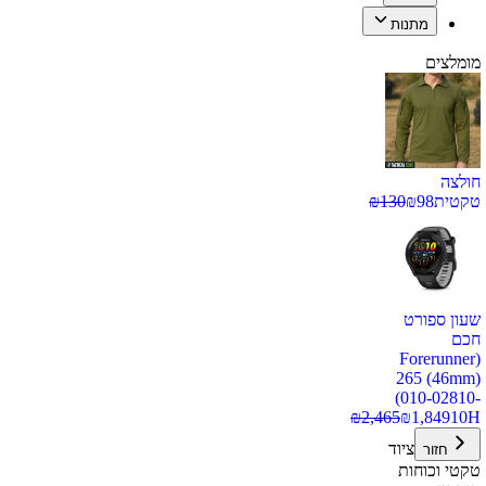
מתנות
מומלצים
חולצה
טקטית
98
₪
130
₪
שעון ספורט
חכם
(Forerunner
265 (46mm)
(010-02810-
₪
2,465
₪
1,849
10H
ציוד
חזור
טקטי וכוחות