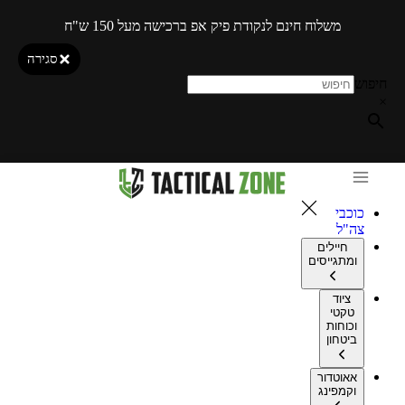
משלוח חינם לנקודת פיק אפ ברכישה מעל 150 ש"ח
סגירה
חיפוש
×
כוכבי
צה"ל
חיילים
ומתגייסים
ציוד
טקטי
וכוחות
ביטחון
אאוטדור
וקמפינג