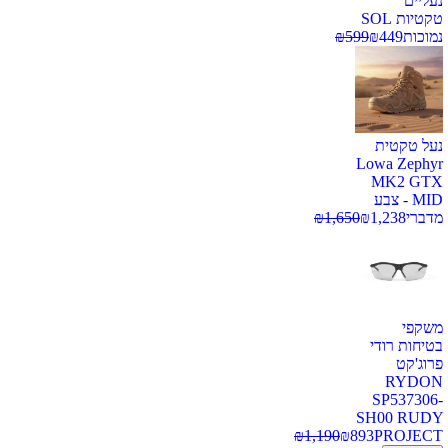
נעליים
טקטיות SOL
נמוכות
449
₪
599
₪
נעל טקטית
Lowa Zephyr
MK2 GTX
MID - צבע
מדברי
1,238
₪
1,650
₪
משקפי
בטיחות רודי
פרוג'קט
RYDON
SP537306-
SH00 RUDY
₪
1,190
₪
893
PROJECT