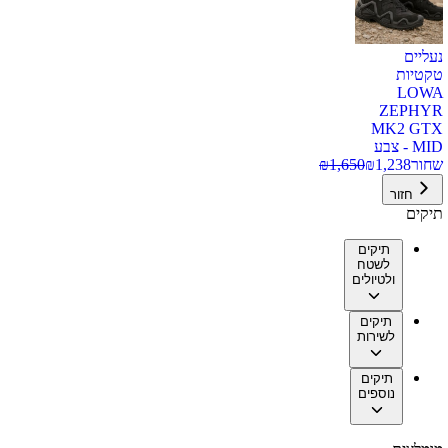
נעליים
טקטיות
LOWA
ZEPHYR
MK2 GTX
MID - צבע
שחור
1,238
₪
1,650
₪
חזור
תיקים
תיקים
לשטח
ולטיולים
תיקים
לשירות
תיקים
נוספים