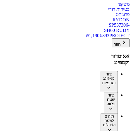
משקפי
בטיחות רודי
פרוג'קט
RYDON
SP537306-
SH00 RUDY
₪
1,190
₪
893
PROJECT
חזור
אאוטדור
וקמפינג
ציוד
קמפינג
ומחנאות
ציוד
שטח
ונלווה
תיקים
לשטח
ולטיולים