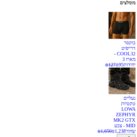
מומלצים
בוקסר
דרייפיט
COOL32 -
מארז 3
יחידות
95
₪
127
₪
נעליים
טקטיות
LOWA
ZEPHYR
MK2 GTX
MID - צבע
שחור
1,238
₪
1,650
₪