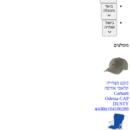
ביגוד
והנעלה
בישול
ושתייה
מומלצים
כובע מצחייה
קלאסי אודסה
Carhartt
Odessa CAP
DUSTY
₪
139
₪
104
100289