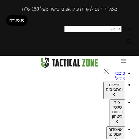
משלוח חינם לנקודת פיק אפ ברכישה מעל 150 ש"ח
סגירה
חיפוש
×
כוכבי
צה"ל
חיילים
ומתגייסים
ציוד
טקטי
וכוחות
ביטחון
אאוטדור
וקמפינג