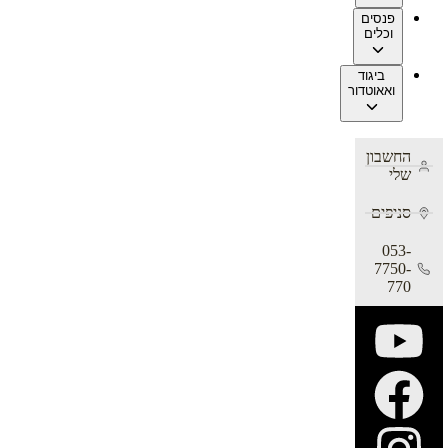
פנסים
וכלים
ביגוד
ואאוטדור
החשבון
שלי
סניפים
053-
7750-
770