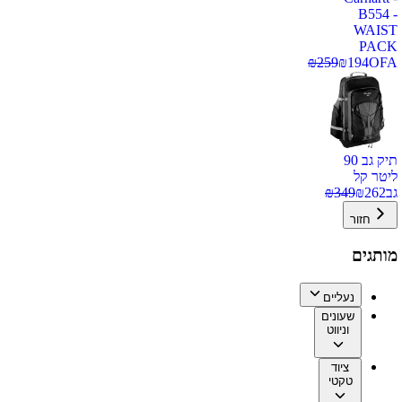
B554 -
WAIST
PACK
₪
259
₪
194
OFA
תיק גב 90
ליטר קל
גב
262
₪
349
₪
חזור
מותגים
נעליים
שעונים
וניווט
ציוד
טקטי