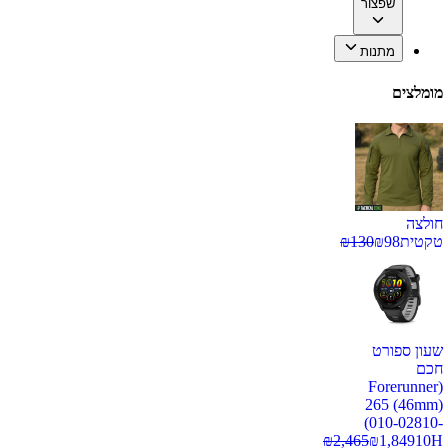
שפצור
מתנות
מומלצים
חולצה
טקטית
98
₪
130
₪
שעון ספורט
חכם
(Forerunner
265 (46mm)
(010-02810-
₪
2,465
₪
1,849
10H