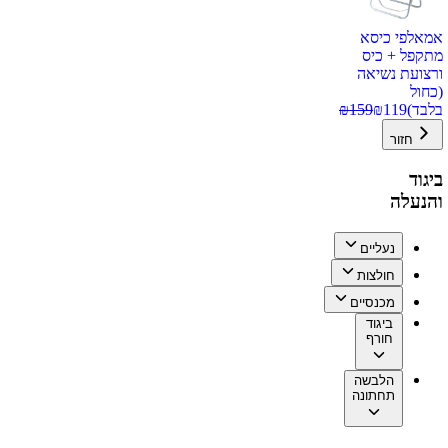
אמאלפי כיסא
מתקפל + כיס
ורצועת נשיאה
(כחול
בלבד)
119
₪
159
₪
חזור
ביגוד
והנעלה
נעליים
חולצות
מכנסיים
ביגוד
חורף
הלבשה
תחתונה