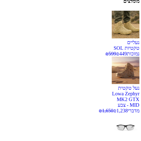
מומלצים
נעליים
טקטיות SOL
נמוכות
449
₪
599
₪
נעל טקטית
Lowa Zephyr
MK2 GTX
MID - צבע
מדברי
1,238
₪
1,650
₪