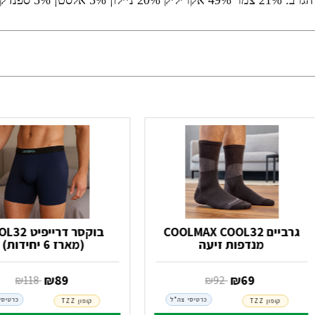
ן 5% ספנדקס
גרביים COOLMAX COOL32
בוקסר דרייפיט
מנדפות זיעה
(מארז 6 יחידות)
‏ ₪
69
‏ ₪
89
‏ ₪
92
‏ ₪
118
כרטיסי צה"ל
כרטיסי
קופון TZZ
קופון TZZ