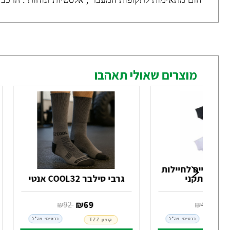
חום מתאימות לתקופות המעבר , אלסטיות ונוחות . הרכב הגרב: 21% צמר 49% אקריליק 20% ניילון 5% אלסט
מוצרים שאולי תאהבו
 5 זוגות גרביים לחיילות
ע לבן תקני
גרבי סילבר COOL32 אנטי
3
‏ ₪
69
‏ ₪
49
‏ ₪
92
כרטיסי צה"ל
כרטיסי צה"ל
קופון TZZ