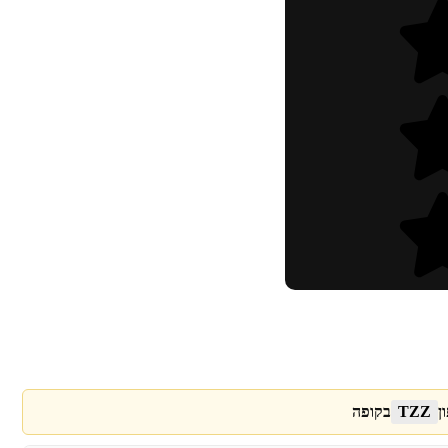
ן
TZZ
בקופה