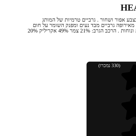
 בצבע אפור ושחור . גרביים טרמיות של המותג
גיע מאירופה גרביים מבד נעים ומפנק השומר על חום
מתאימות לתקופות המעבר , אלסטיות ונוחות . הרכב הגרב: 21% צמר 49% אקריליק 20%
(330 נמכרו)