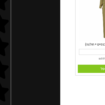
נסיים + חולצה)
סל