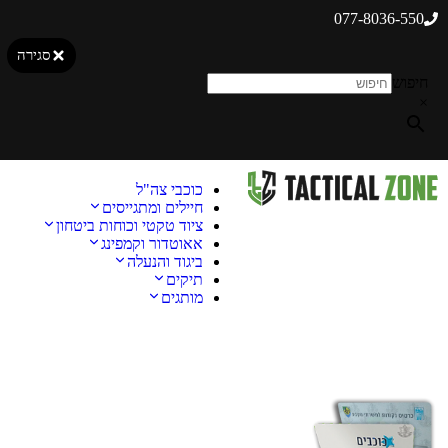
077-8036-550
סגירה
חיפוש
×
כוכבי צה"ל
חיילים ומתגייסים
ציוד טקטי וכוחות ביטחון
אאוטדור וקמפינג
ביגוד והנעלה
תיקים
מותגים
מבצע!