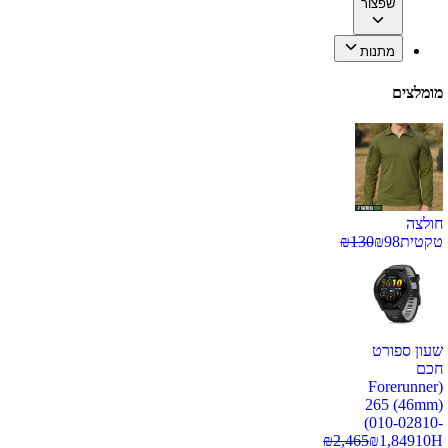
שפצור
מתנות
מומלצים
חולצה
טקטית
98
₪
130
₪
שעון ספורט
חכם
(Forerunner
265 (46mm)
(010-02810-
₪
2,465
₪
1,849
10H