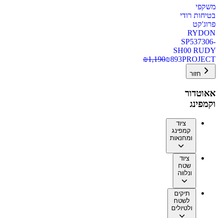
משקפי
בטיחות רודי
פרוג'קט
RYDON
SP537306-
SH00 RUDY
₪
1,190
₪
893
PROJECT
חזור
אאוטדור
וקמפינג
ציוד
קמפינג
ומחנאות
ציוד
שטח
ונלווה
תיקים
לשטח
ולטיולים