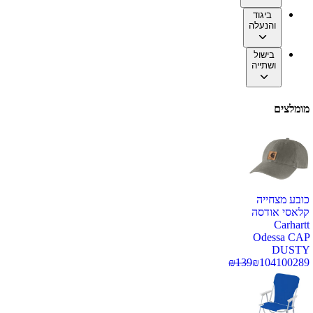
ביגוד
והנעלה
בישול
ושתייה
מומלצים
כובע מצחייה
קלאסי אודסה
Carhartt
Odessa CAP
DUSTY
₪
139
₪
104
100289