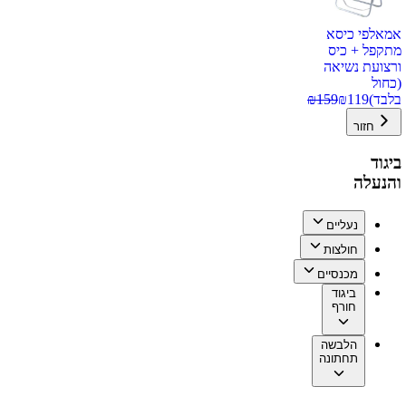
אמאלפי כיסא
מתקפל + כיס
ורצועת נשיאה
(כחול
בלבד)
119
₪
159
₪
חזור
ביגוד
והנעלה
נעליים
חולצות
מכנסיים
ביגוד
חורף
הלבשה
תחתונה