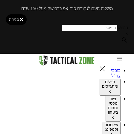
משלוח חינם לנקודת פיק אפ ברכישה מעל 150 ש"ח
סגירה
חיפוש
×
כוכבי
צה"ל
חיילים
ומתגייסים
ציוד
טקטי
וכוחות
ביטחון
אאוטדור
וקמפינג