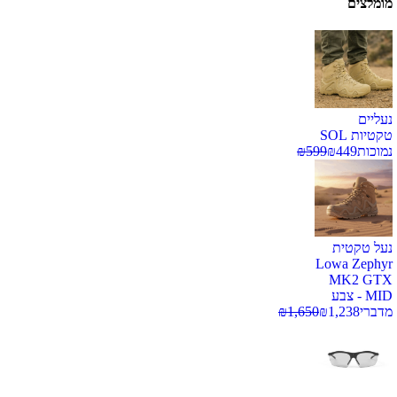
מומלצים
נעליים
טקטיות SOL
נמוכות
449
₪
599
₪
נעל טקטית
Lowa Zephyr
MK2 GTX
MID - צבע
מדברי
1,238
₪
1,650
₪