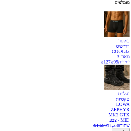
מומלצים
בוקסר
דרייפיט
COOL32 -
מארז 3
יחידות
95
₪
127
₪
נעליים
טקטיות
LOWA
ZEPHYR
MK2 GTX
MID - צבע
שחור
1,238
₪
1,650
₪