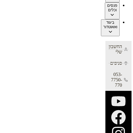
פנסים
וכלים
ביגוד
ואאוטדור
החשבון
שלי
סניפים
053-
7750-
770