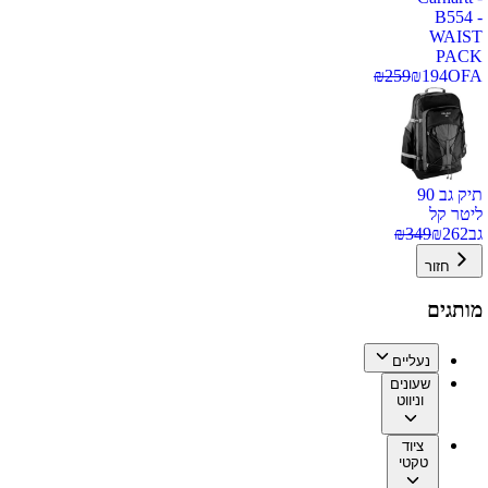
B554 -
WAIST
PACK
₪
259
₪
194
OFA
תיק גב 90
ליטר קל
גב
262
₪
349
₪
חזור
מותגים
נעליים
שעונים
וניווט
ציוד
טקטי