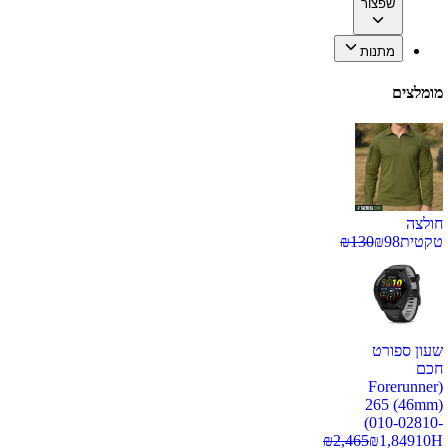
שפצור
מתנות
מומלצים
חולצה
טקטית
98
₪
130
₪
שעון ספורט
חכם
(Forerunner
265 (46mm)
(010-02810-
₪
2,465
₪
1,849
10H