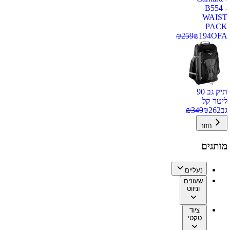
B554 -
WAIST
PACK
₪
259
₪
194
OFA
תיק גב 90
ליטר קל
גב
262
₪
349
₪
חזור
מותגים
נעליים
שעונים
וניווט
ציוד
טקטי