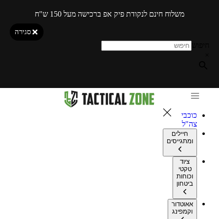
משלוח חינם לנקודת פיק אפ ברכישה מעל 150 ש"ח
סגירה
חיפוש
×
כוכבי
צה"ל
חיילים
ומתגייסים
ציוד
טקטי
וכוחות
ביטחון
אאוטדור
וקמפינג