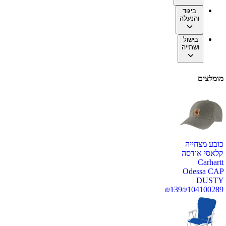
ביגוד
והנעלה
בישול
ושתייה
מומלצים
כובע מצחייה
קלאסי אודסה
Carhartt
Odessa CAP
DUSTY
₪
139
₪
104
100289