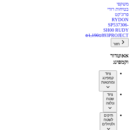
משקפי
בטיחות רודי
פרוג'קט
RYDON
SP537306-
SH00 RUDY
₪
1,190
₪
893
PROJECT
חזור
אאוטדור
וקמפינג
ציוד
קמפינג
ומחנאות
ציוד
שטח
ונלווה
תיקים
לשטח
ולטיולים