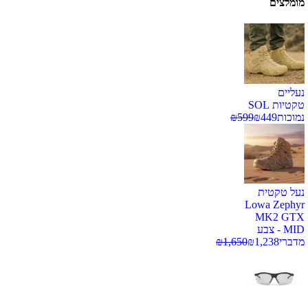
מומלצים
נעליים
טקטיות SOL
נמוכות
449
₪
599
₪
נעל טקטית
Lowa Zephyr
MK2 GTX
MID - צבע
מדברי
1,238
₪
1,650
₪