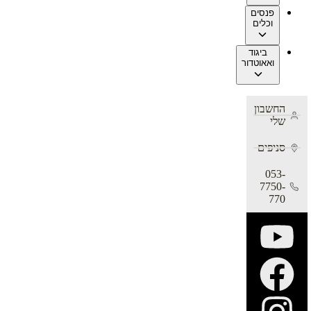
פנסים
וכלים
ביגוד
ואאוטדור
החשבון
שלי
סניפים
053-
7750-
770