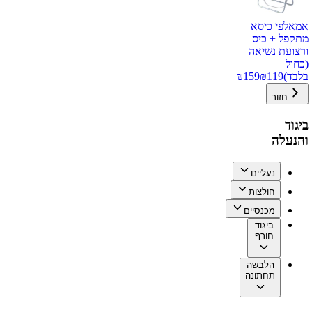
אמאלפי כיסא
מתקפל + כיס
ורצועת נשיאה
(כחול
בלבד)
119
₪
159
₪
חזור
ביגוד
והנעלה
נעליים
חולצות
מכנסיים
ביגוד
חורף
הלבשה
תחתונה