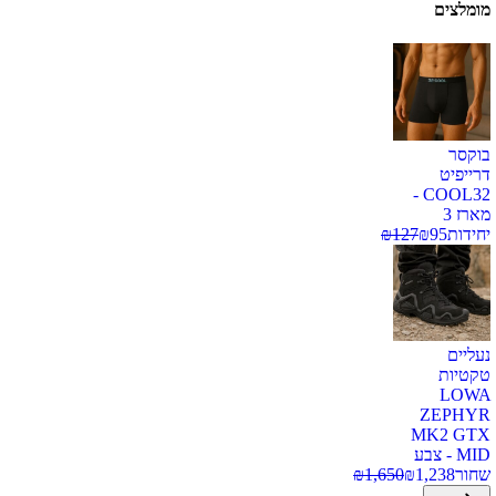
מומלצים
בוקסר
דרייפיט
COOL32 -
מארז 3
יחידות
95
₪
127
₪
נעליים
טקטיות
LOWA
ZEPHYR
MK2 GTX
MID - צבע
שחור
1,238
₪
1,650
₪