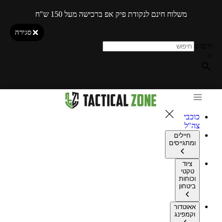
משלוח חינם לנקודת פיק אפ ברכישה מעל 150 ש"ח
סגירה
חיפוש
×
כוכבי
צה"ל
חיילים
ומתגייסים
ציוד
טקטי
וכוחות
ביטחון
אאוטדור
וקמפינג