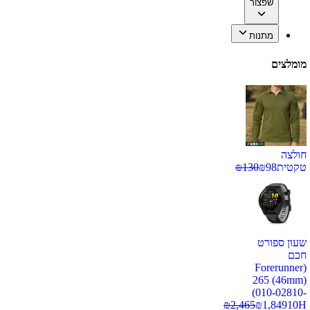
שפצור
מתנות
מומלצים
חולצה
טקטית
98
₪
130
₪
שעון ספורט
חכם
(Forerunner
265 (46mm)
(010-02810-
₪
2,465
₪
1,849
10H