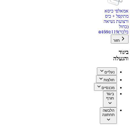
אמאלפי כיסא
מתקפל + כיס
ורצועת נשיאה
(כחול
בלבד)
119
₪
159
₪
חזור
ביגוד
והנעלה
נעליים
חולצות
מכנסיים
ביגוד
חורף
הלבשה
תחתונה