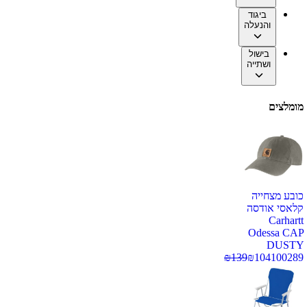
ביגוד
והנעלה
בישול
ושתייה
מומלצים
כובע מצחייה
קלאסי אודסה
Carhartt
Odessa CAP
DUSTY
₪
139
₪
104
100289