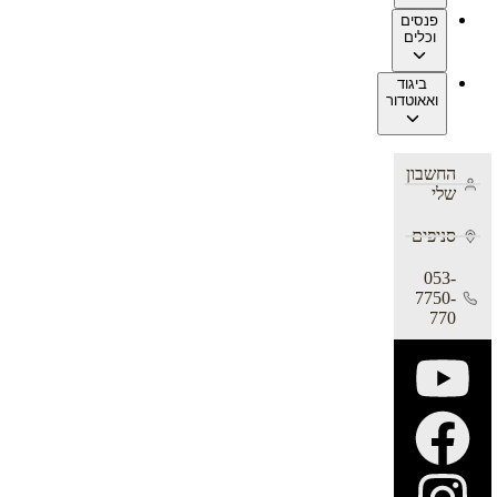
פנסים
וכלים
ביגוד
ואאוטדור
החשבון
שלי
סניפים
053-
7750-
770