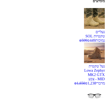
מומלצים
נעליים
טקטיות SOL
נמוכות
449
₪
599
₪
נעל טקטית
Lowa Zephyr
MK2 GTX
MID - צבע
מדברי
1,238
₪
1,650
₪