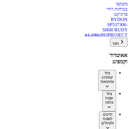
משקפי
בטיחות רודי
פרוג'קט
RYDON
SP537306-
SH00 RUDY
₪
1,190
₪
893
PROJECT
חזור
אאוטדור
וקמפינג
ציוד
קמפינג
ומחנאות
ציוד
שטח
ונלווה
תיקים
לשטח
ולטיולים