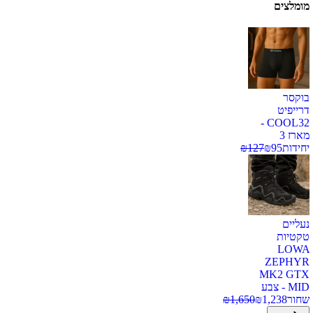
מומלצים
בוקסר
דרייפיט
COOL32 -
מארז 3
יחידות
95
₪
127
₪
נעליים
טקטיות
LOWA
ZEPHYR
MK2 GTX
MID - צבע
שחור
1,238
₪
1,650
₪