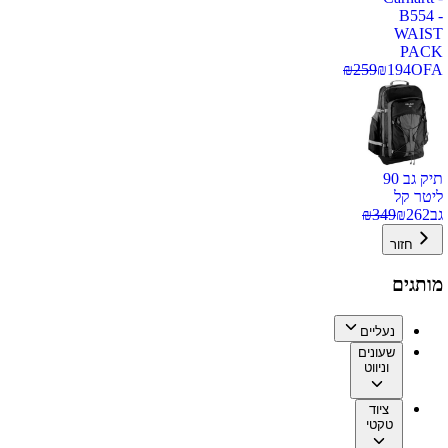
B554 -
WAIST
PACK
₪
259
₪
194
OFA
תיק גב 90
ליטר קל
גב
262
₪
349
₪
חזור
מותגים
נעליים
שעונים
וניווט
ציוד
טקטי