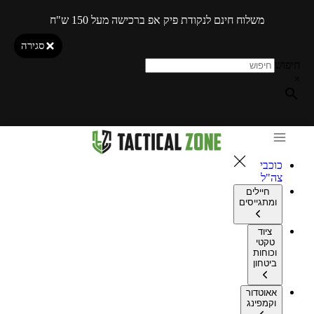
משלוח חינם לנקודת פיק אפ ברכישה מעל 150 ש"ח
סגירה
חיפוש
×
כוכבי
צה"ל
חיילים
ומתגייסים
ציוד
טקטי
וכוחות
ביטחון
אאוטדור
וקמפינג