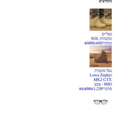
מומלצים
נעליים
טקטיות SOL
נמוכות
449
₪
599
₪
נעל טקטית
Lowa Zephyr
MK2 GTX
MID - צבע
מדברי
1,238
₪
1,650
₪