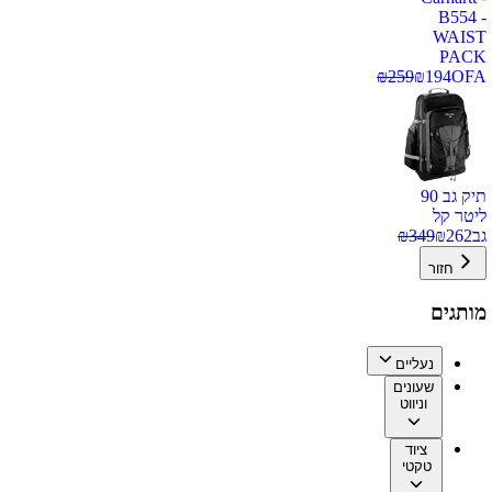
B554 -
WAIST
PACK
₪
259
₪
194
OFA
תיק גב 90
ליטר קל
גב
262
₪
349
₪
חזור
מותגים
נעליים
שעונים
וניווט
ציוד
טקטי