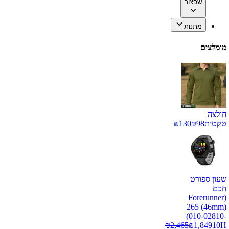
שפצור
מתנות
מומלצים
חולצה
טקטית
98
₪
130
₪
שעון ספורט
חכם
(Forerunner
265 (46mm)
(010-02810-
₪
2,465
₪
1,849
10H