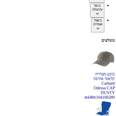
ביגוד
והנעלה
בישול
ושתייה
מומלצים
כובע מצחייה
קלאסי אודסה
Carhartt
Odessa CAP
DUSTY
₪
139
₪
104
100289