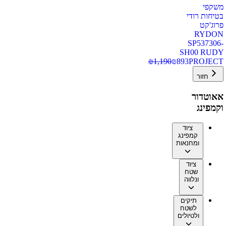
משקפי
בטיחות רודי
פרוג'קט
RYDON
SP537306-
SH00 RUDY
₪
1,190
₪
893
PROJECT
חזור
אאוטדור
וקמפינג
ציוד
קמפינג
ומחנאות
ציוד
שטח
ונלווה
תיקים
לשטח
ולטיולים