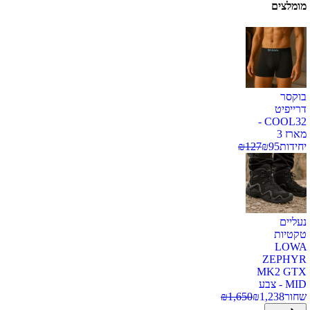
מומלצים
בוקסר
דרייפיט
COOL32 -
מארז 3
יחידות
95
₪
127
₪
נעליים
טקטיות
LOWA
ZEPHYR
MK2 GTX
MID - צבע
שחור
1,238
₪
1,650
₪