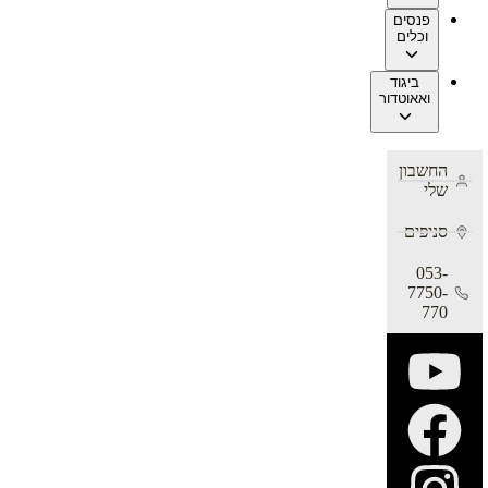
פנסים
וכלים
ביגוד
ואאוטדור
החשבון
שלי
סניפים
053-
7750-
770