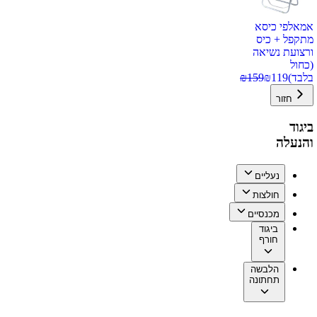
אמאלפי כיסא
מתקפל + כיס
ורצועת נשיאה
(כחול
בלבד)
119
₪
159
₪
חזור
ביגוד
והנעלה
נעליים
חולצות
מכנסיים
ביגוד
חורף
הלבשה
תחתונה