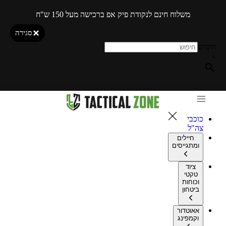
משלוח חינם לנקודת פיק אפ ברכישה מעל 150 ש"ח
סגירה
חיפוש
×
כוכבי
צה"ל
חיילים
ומתגייסים
ציוד
טקטי
וכוחות
ביטחון
אאוטדור
וקמפינג