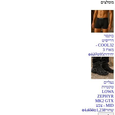
מומלצים
בוקסר
דרייפיט
COOL32 -
מארז 3
יחידות
95
₪
127
₪
נעליים
טקטיות
LOWA
ZEPHYR
MK2 GTX
MID - צבע
שחור
1,238
₪
1,650
₪