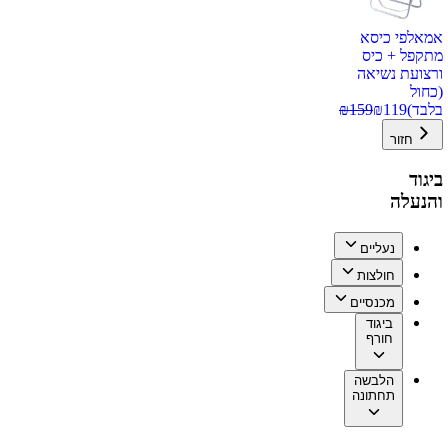
אמאלפי כיסא
מתקפל + כיס
ורצועת נשיאה
(כחול
בלבד)
119
₪
159
₪
חזור
ביגוד
והנעלה
נעליים
חולצות
מכנסיים
ביגוד
חורף
הלבשה
תחתונה