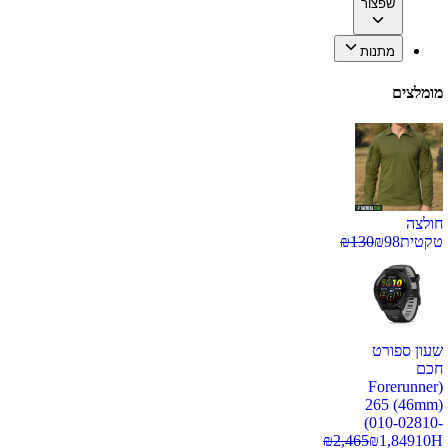
שפצור
מתנות
מומלצים
חולצה
טקטית
98
₪
130
₪
שעון ספורט
חכם
(Forerunner
265 (46mm)
(010-02810-
₪
2,465
₪
1,849
10H