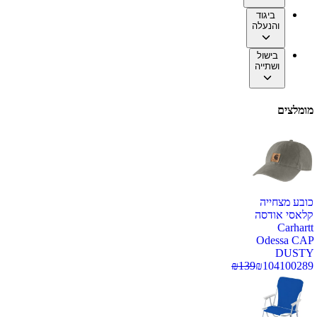
ביגוד
והנעלה
בישול
ושתייה
מומלצים
כובע מצחייה
קלאסי אודסה
Carhartt
Odessa CAP
DUSTY
₪
139
₪
104
100289