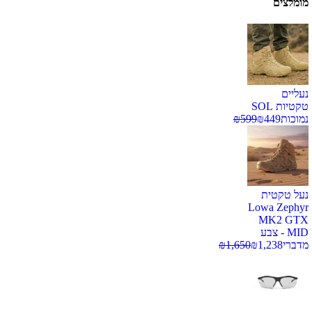
מומלצים
נעליים
טקטיות SOL
נמוכות
449
₪
599
₪
נעל טקטית
Lowa Zephyr
MK2 GTX
MID - צבע
מדברי
1,238
₪
1,650
₪