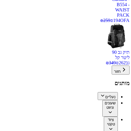
B554 -
WAIST
PACK
₪
259
₪
194
OFA
תיק גב 90
ליטר קל
גב
262
₪
349
₪
חזור
מותגים
נעליים
שעונים
וניווט
ציוד
טקטי