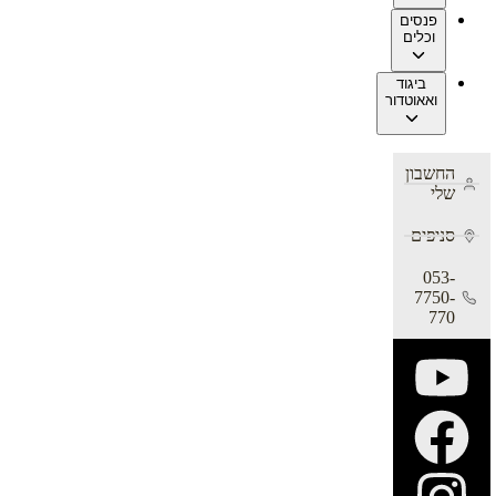
פנסים
וכלים
ביגוד
ואאוטדור
החשבון
שלי
סניפים
053-
7750-
770