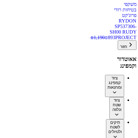
משקפי
בטיחות רודי
פרוג'קט
RYDON
SP537306-
SH00 RUDY
₪
1,190
₪
893
PROJECT
חזור
אאוטדור
וקמפינג
ציוד
קמפינג
ומחנאות
ציוד
שטח
ונלווה
תיקים
לשטח
ולטיולים