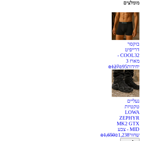
מומלצים
בוקסר
דרייפיט
COOL32 -
מארז 3
יחידות
95
₪
127
₪
נעליים
טקטיות
LOWA
ZEPHYR
MK2 GTX
MID - צבע
שחור
1,238
₪
1,650
₪