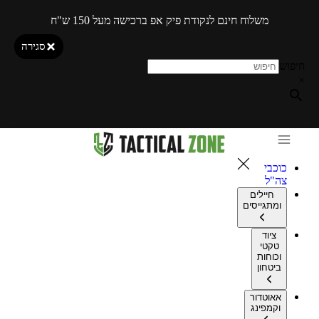
משלוח חינם לנקודת פיק אפ ברכישה מעל 150 ש"ח
סגירה
חיפוש
×
כוכבי
צה"ל
חיילים
ומתגייסים
ציוד
טקטי
וכוחות
ביטחון
אאוטדור
וקמפינג