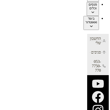
פנסים
וכלים
ביגוד
ואאוטדור
החשבון
שלי
סניפים
053-
7750-
770