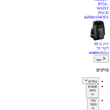
B554 -
WAIST
PACK
₪
259
₪
194
OFA
תיק גב 90
ליטר קל
גב
262
₪
349
₪
חזור
מותגים
נעליים
שעונים
וניווט
ציוד
טקטי