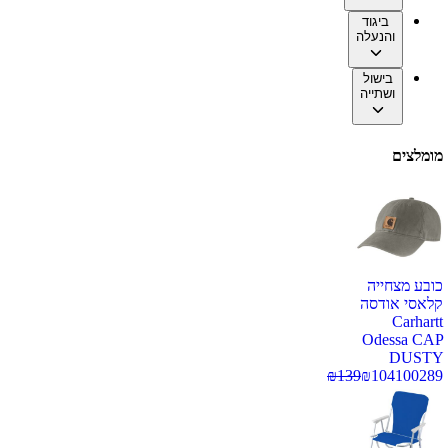
ביגוד
והנעלה
בישול
ושתייה
מומלצים
כובע מצחייה
קלאסי אודסה
Carhartt
Odessa CAP
DUSTY
₪
139
₪
104
100289