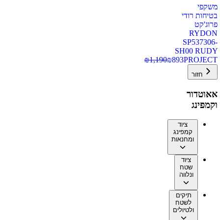
משקפי
בטיחות רודי
פרוג'קט
RYDON
SP537306-
SH00 RUDY
₪
1,190
₪
893
PROJECT
חזור
אאוטדור
וקמפינג
ציוד
קמפינג
ומחנאות
ציוד
שטח
ונלווה
תיקים
לשטח
ולטיולים