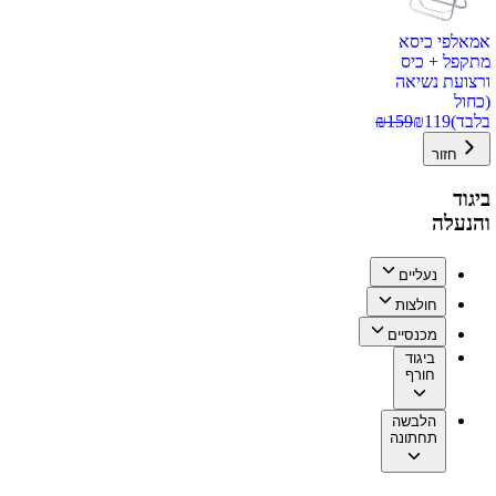
אמאלפי כיסא
מתקפל + כיס
ורצועת נשיאה
(כחול
בלבד)
119
₪
159
₪
חזור
ביגוד
והנעלה
נעליים
חולצות
מכנסיים
ביגוד
חורף
הלבשה
תחתונה