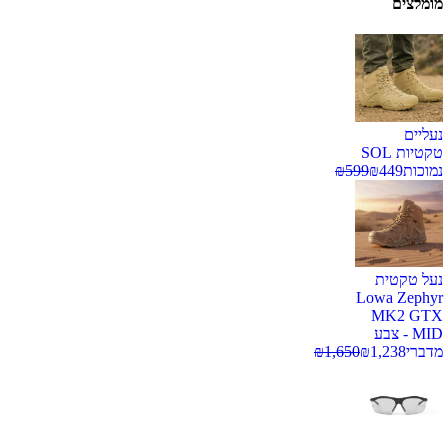
מומלצים
נעליים
טקטיות SOL
נמוכות
449
₪
599
₪
נעל טקטית
Lowa Zephyr
MK2 GTX
MID - צבע
מדברי
1,238
₪
1,650
₪