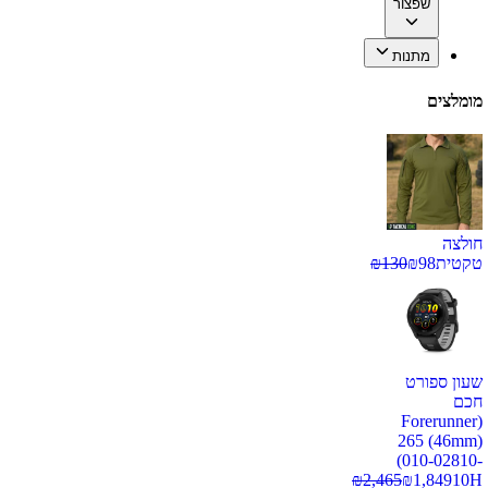
שפצור
מתנות
מומלצים
חולצה
טקטית
98
₪
130
₪
שעון ספורט
חכם
(Forerunner
265 (46mm)
(010-02810-
₪
2,465
₪
1,849
10H