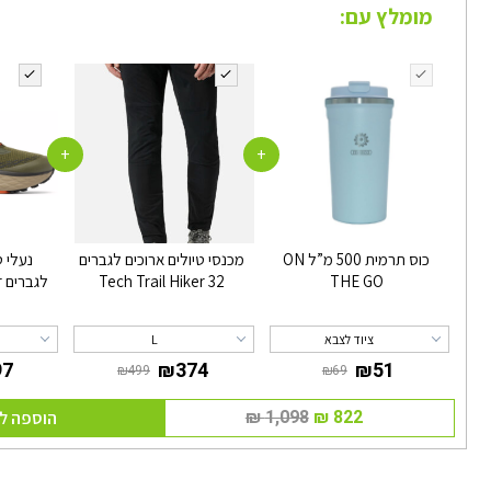
מומלץ עם:
+
+
כוס תרמית 500 מ”ל ON
מכנסי טיולים ארוכים לגברים
נעלי ט
THE GO
Tech Trail Hiker 32
ל
ציוד לצבא
L
הוספה ל