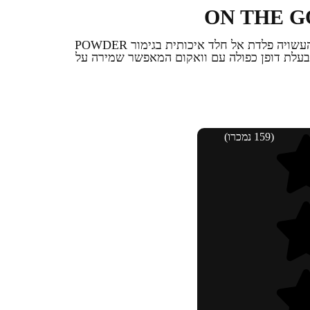
כוס תרמית שומרת על חום (או קור) העשויה פלדת אל חלד איכותית בגימור POWDER
לות. בעלת דופן כפולה עם וואקום המאפשר שמירה על
(159 נמכרו)