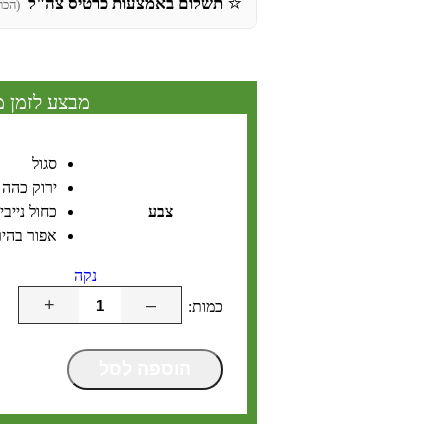
⭐
תשלום באמצעות כרטיס צה"ל
(הכר
מבצע לזמן מ
סגול
ירוק כהה
צבע
כחול נייבי
אפור בהיר
נקה
+
–
הוספה לסל