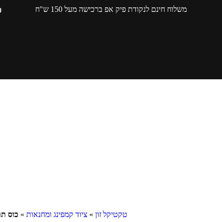
משלוח חינם לנקודת פיק אפ ברכישה מעל 150 ש"ח
טקטיקל זון
»
ציוד קמפינג ומחנאות
»
כוס תרמית 500 מ