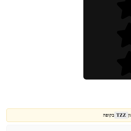
ן
TZZ
בקופה