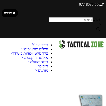
077-8036-550
סגירה
חיפוש
×
כוכבי צה"ל
חיילים ומתגייסים
ציוד טקטי וכוחות ביטחון
אאוטדור וקמפינג
ביגוד והנעלה
תיקים
מותגים