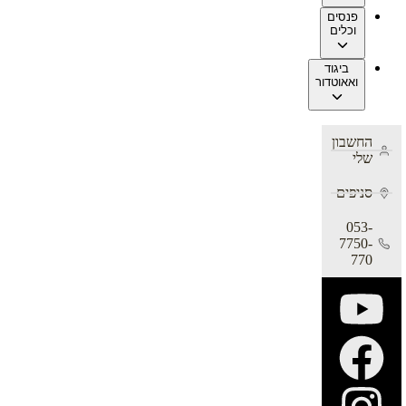
פנסים
וכלים
ביגוד
ואאוטדור
החשבון
שלי
סניפים
053-
7750-
770