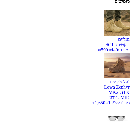
מומלצים
נעליים
טקטיות SOL
נמוכות
449
₪
599
₪
נעל טקטית
Lowa Zephyr
MK2 GTX
MID - צבע
מדברי
1,238
₪
1,650
₪