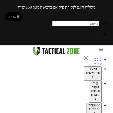
משלוח חינם לנקודת פיק אפ ברכישה מעל 150 ש"ח
סגירה
חיפוש
×
כוכבי
צה"ל
חיילים
ומתגייסים
ציוד
טקטי
וכוחות
ביטחון
אאוטדור
וקמפינג