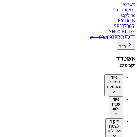
משקפי
בטיחות רודי
פרוג'קט
RYDON
SP537306-
SH00 RUDY
₪
1,190
₪
893
PROJECT
חזור
אאוטדור
וקמפינג
ציוד
קמפינג
ומחנאות
ציוד
שטח
ונלווה
תיקים
לשטח
ולטיולים