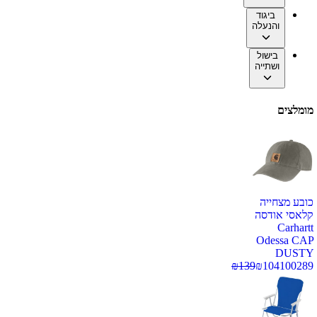
ביגוד
והנעלה
בישול
ושתייה
מומלצים
כובע מצחייה
קלאסי אודסה
Carhartt
Odessa CAP
DUSTY
₪
139
₪
104
100289