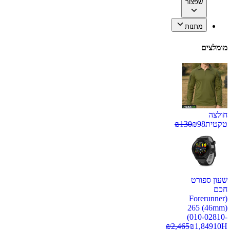
שפצור
מתנות
מומלצים
חולצה
טקטית
98
₪
130
₪
שעון ספורט
חכם
(Forerunner
265 (46mm)
(010-02810-
₪
2,465
₪
1,849
10H