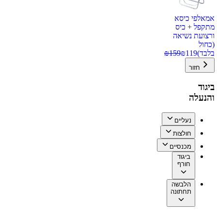
אמאלפי כיסא
מתקפל + כיס
ורצועת נשיאה
(כחול
בלבד)
119
₪
159
₪
חזור
ביגוד
והנעלה
נעליים
חולצות
מכנסיים
ביגוד
חורף
הלבשה
תחתונה