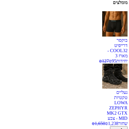
מומלצים
בוקסר
דרייפיט
COOL32 -
מארז 3
יחידות
95
₪
127
₪
נעליים
טקטיות
LOWA
ZEPHYR
MK2 GTX
MID - צבע
שחור
1,238
₪
1,650
₪