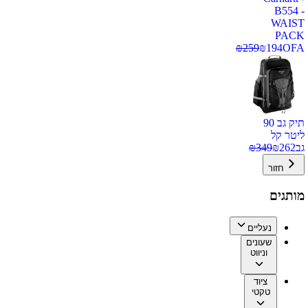
B554 -
WAIST
PACK
₪
259
₪
194
OFA
תיק גב 90
ליטר קל
גב
262
₪
349
₪
חזור
מותגים
נעליים
שעונים
וניווט
ציוד
טקטי