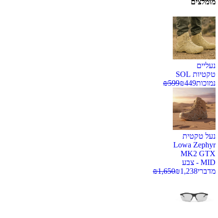
מומלצים
נעליים
טקטיות SOL
נמוכות
449
₪
599
₪
נעל טקטית
Lowa Zephyr
MK2 GTX
MID - צבע
מדברי
1,238
₪
1,650
₪