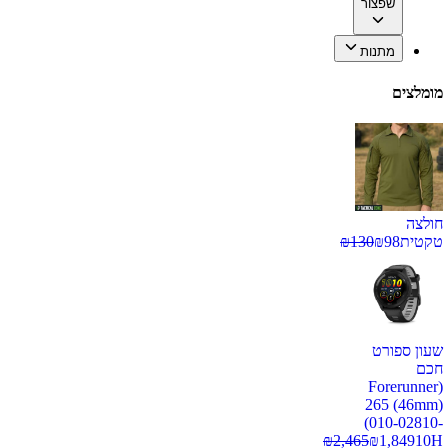
שפצור
מתנות
מומלצים
חולצה
טקטית
98
₪
130
₪
שעון ספורט
חכם
(Forerunner
265 (46mm)
(010-02810-
₪
2,465
₪
1,849
10H