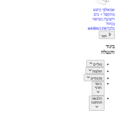
אמאלפי כיסא
מתקפל + כיס
ורצועת נשיאה
(כחול
בלבד)
119
₪
159
₪
חזור
ביגוד
והנעלה
נעליים
חולצות
מכנסיים
ביגוד
חורף
הלבשה
תחתונה