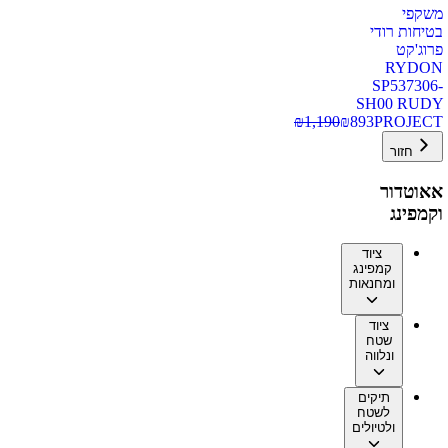
משקפי
בטיחות רודי
פרוג'קט
RYDON
SP537306-
SH00 RUDY
₪
1,190
₪
893
PROJECT
חזור
אאוטדור
וקמפינג
ציוד
קמפינג
ומחנאות
ציוד
שטח
ונלווה
תיקים
לשטח
ולטיולים