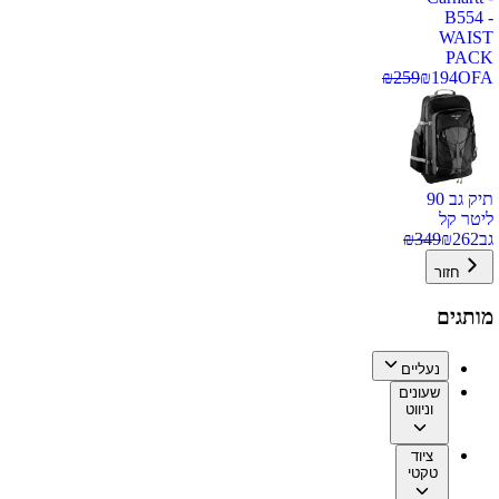
B554 -
WAIST
PACK
₪
259
₪
194
OFA
תיק גב 90
ליטר קל
גב
262
₪
349
₪
חזור
מותגים
נעליים
שעונים
וניווט
ציוד
טקטי