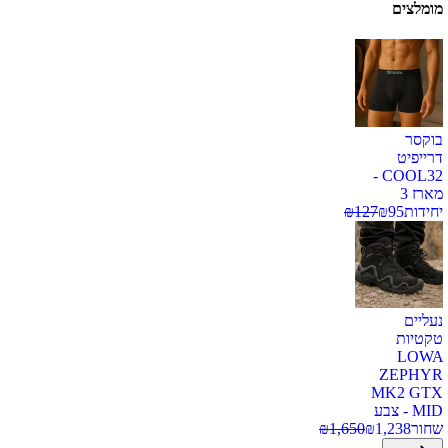
מומלצים
בוקסר
דרייפיט
COOL32 -
מארז 3
יחידות
95
₪
127
₪
נעליים
טקטיות
LOWA
ZEPHYR
MK2 GTX
MID - צבע
שחור
1,238
₪
1,650
₪