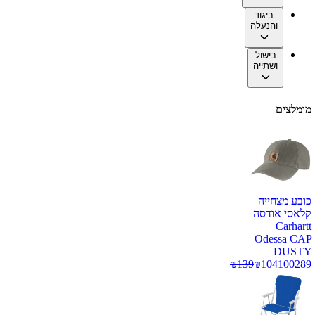
ביגוד
והנעלה
בישול
ושתייה
מומלצים
כובע מצחייה
קלאסי אודסה
Carhartt
Odessa CAP
DUSTY
₪
139
₪
104
100289