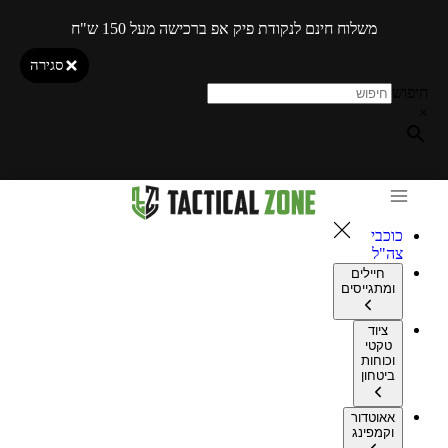
משלוח חינם לנקודת פיק אפ ברכישה מעל 150 ש"ח
סגירה
חיפוש
×
כוכבי
צה"ל
חיילים
ומתגייסים
ציוד
טקטי
וכוחות
ביטחון
אאוטדור
וקמפינג