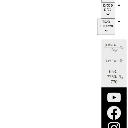
פנסים
וכלים
ביגוד
ואאוטדור
החשבון
שלי
סניפים
053-
7750-
770