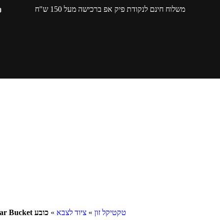
משלוח חינם לנקודת פיק אפ ברכישה מעל 150 ש"ח
טקטיקל זון
»
ציוד לצבא
»
כובע Solar Bucket – גו נייצ'ר