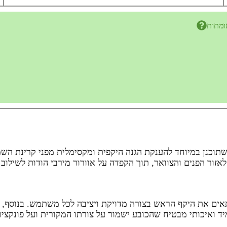
ומתות
ע רחב שוליים מדגם Solar Bucket מבית Go Nature, שתוכנן במיוחד להענקת הגנה היקפית ומק
 לאזור הפנים והצוואר, תוך הקפדה על אוורור מירבי הודות לשיל
אים את היקף הראש בצורה מדויקת ויציבה לכל משתמש. בנוסף, הו
יד ואיכותי מבטיח שהכובע ישמור על צורתו המקורית ועל פונקציו