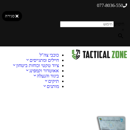
077-8036-550
סגירה
חיפוש
×
כוכבי צה"ל
חיילים ומתגייסים
ציוד טקטי וכוחות ביטחון
אאוטדור וקמפינג
ביגוד והנעלה
תיקים
מותגים