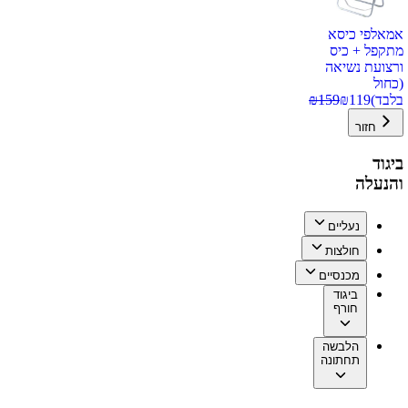
אמאלפי כיסא
מתקפל + כיס
ורצועת נשיאה
(כחול
בלבד)
119
₪
159
₪
חזור
ביגוד
והנעלה
נעליים
חולצות
מכנסיים
ביגוד
חורף
הלבשה
תחתונה