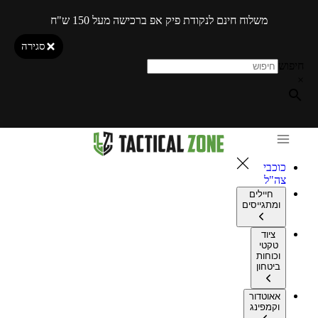
משלוח חינם לנקודת פיק אפ ברכישה מעל 150 ש"ח
סגירה
חיפוש
×
כוכבי
צה"ל
חיילים
ומתגייסים
ציוד
טקטי
וכוחות
ביטחון
אאוטדור
וקמפינג