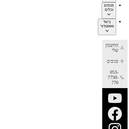
פנסים
וכלים
ביגוד
ואאוטדור
החשבון
שלי
סניפים
053-
7750-
770