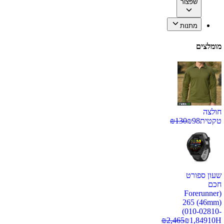
שפצור
מתנות
מומלצים
חולצה
טקטית
98
₪
130
₪
שעון ספורט
חכם
(Forerunner
265 (46mm)
(010-02810-
₪
2,465
₪
1,849
10H