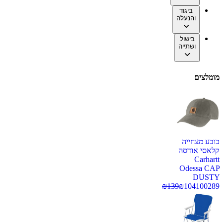
ביגוד
והנעלה
בישול
ושתייה
מומלצים
כובע מצחייה
קלאסי אודסה
Carhartt
Odessa CAP
DUSTY
₪
139
₪
104
100289