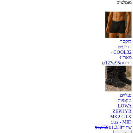
מומלצים
בוקסר
דרייפיט
COOL32 -
מארז 3
יחידות
95
₪
127
₪
נעליים
טקטיות
LOWA
ZEPHYR
MK2 GTX
MID - צבע
שחור
1,238
₪
1,650
₪