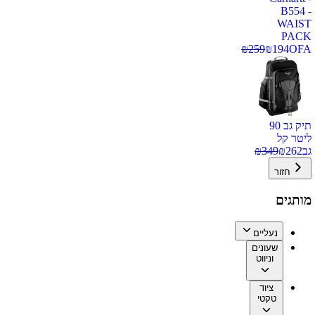
B554 -
WAIST
PACK
₪
259
₪
194
OFA
תיק גב 90
ליטר קל
גב
262
₪
349
₪
חזור
מותגים
נעליים
שעונים
וניווט
ציוד
טקטי