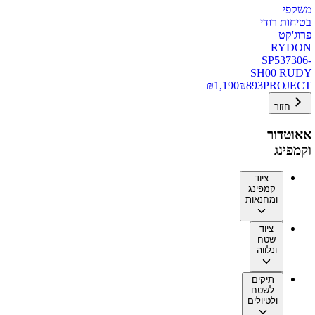
משקפי
בטיחות רודי
פרוג'קט
RYDON
SP537306-
SH00 RUDY
₪
1,190
₪
893
PROJECT
חזור
אאוטדור
וקמפינג
ציוד
קמפינג
ומחנאות
ציוד
שטח
ונלווה
תיקים
לשטח
ולטיולים