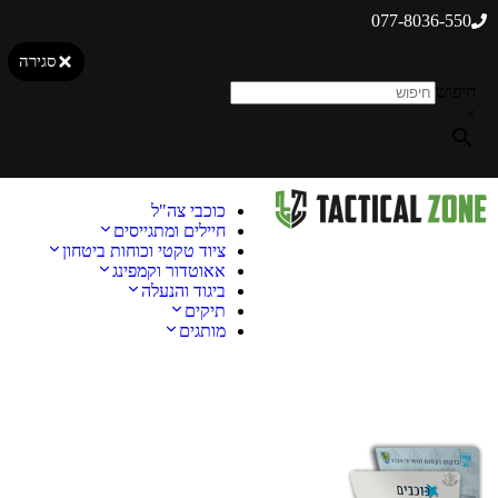
077-8036-550
סגירה
חיפוש
×
כוכבי צה"ל
חיילים ומתגייסים
ציוד טקטי וכוחות ביטחון
אאוטדור וקמפינג
ביגוד והנעלה
תיקים
מותגים