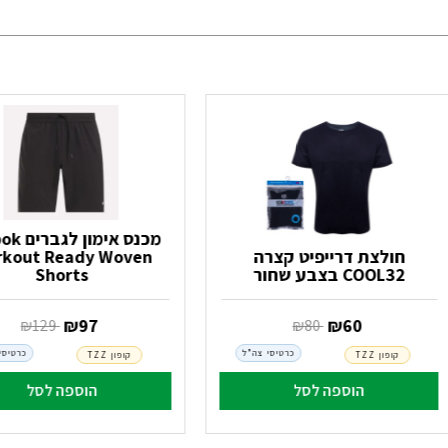
מכנס אימו
חולצת דרייפיט קצרה
kout Ready Woven
COOL32 בצבע שחור
Shorts
‏ ₪
60
‏ ₪
97
‏ ₪
80
‏ ₪
129
כרטיסי צה"ל
כרטיסי
קופון TZZ
קופון TZZ
הוספה לסל
הוספה לסל