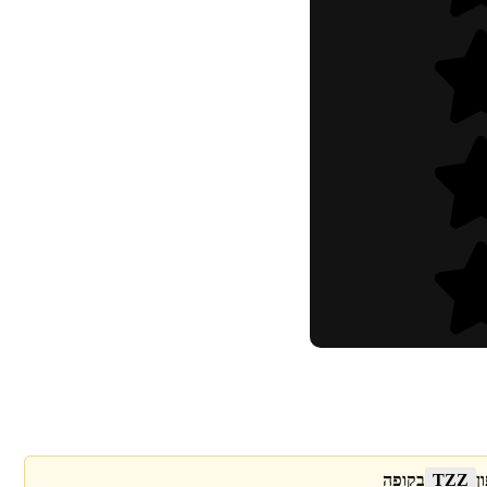
ן
TZZ
בקופה