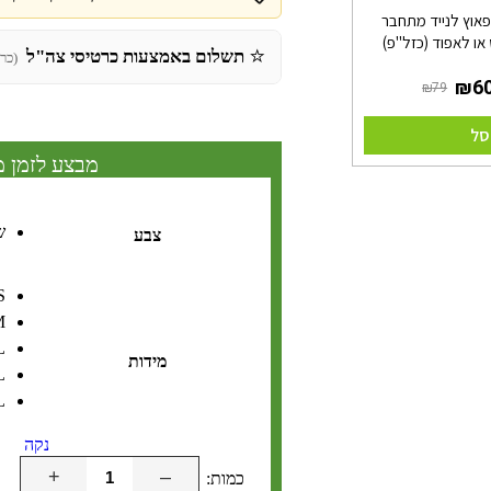
פאוץ לנייד מתחבר
או לאפוד (כזל"פ)
⭐
תשלום באמצעות כרטיסי צה"ל
(כר
סל
מבצע לזמן מ
ש
צבע
S
M
L
מידות
L
L
נקה
+
–