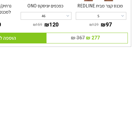
מכנס קצר מבית REDLINE
כפכפים יוניסקס ONO
נרתיק/
למכנס 
46
S
הוספה ל