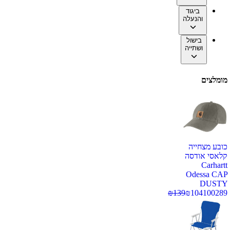
ביגוד
והנעלה
בישול
ושתייה
מומלצים
כובע מצחייה
קלאסי אודסה
Carhartt
Odessa CAP
DUSTY
₪
139
₪
104
100289