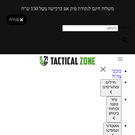
משלוח חינם לנקודת פיק אפ ברכישה מעל 150 ש"ח
סגירה
חיפוש
×
כוכבי
צה"ל
חיילים
ומתגייסים
ציוד
טקטי
וכוחות
ביטחון
אאוטדור
וקמפינג