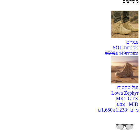
מומלצים
נעליים
טקטיות SOL
נמוכות
449
₪
599
₪
נעל טקטית
Lowa Zephyr
MK2 GTX
MID - צבע
מדברי
1,238
₪
1,650
₪