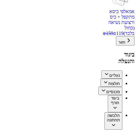
אמאלפי כיסא
מתקפל + כיס
ורצועת נשיאה
(כחול
בלבד)
119
₪
159
₪
חזור
ביגוד
והנעלה
נעליים
חולצות
מכנסיים
ביגוד
חורף
הלבשה
תחתונה