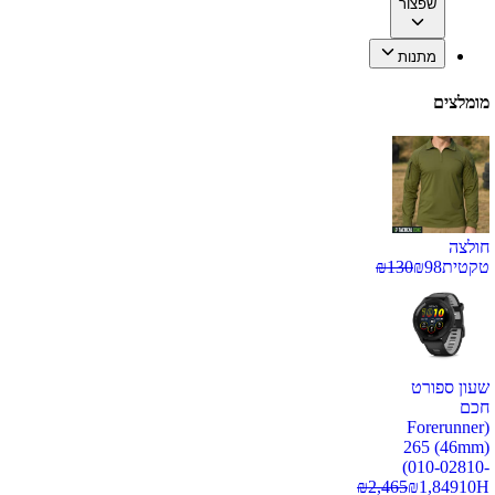
שפצור
מתנות
מומלצים
חולצה
טקטית
98
₪
130
₪
שעון ספורט
חכם
(Forerunner
265 (46mm)
(010-02810-
₪
2,465
₪
1,849
10H