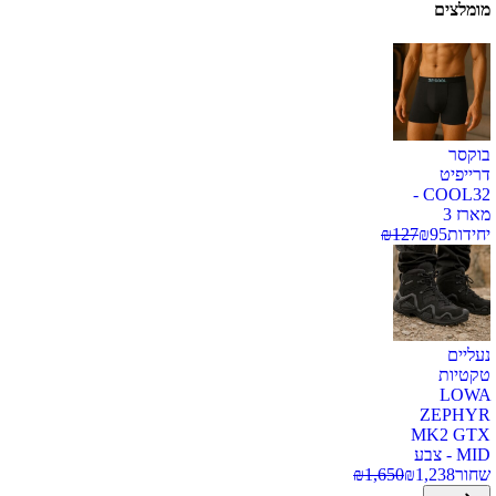
מומלצים
בוקסר
דרייפיט
COOL32 -
מארז 3
יחידות
95
₪
127
₪
נעליים
טקטיות
LOWA
ZEPHYR
MK2 GTX
MID - צבע
שחור
1,238
₪
1,650
₪