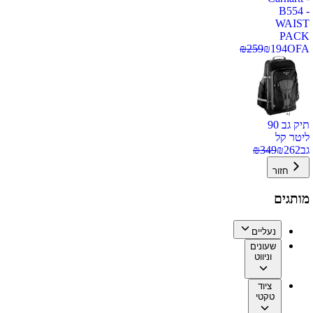
B554 -
WAIST
PACK
₪
259
₪
194
OFA
תיק גב 90
ליטר קל
גב
262
₪
349
₪
חזור
מותגים
נעליים
שעונים
וניווט
ציוד
טקטי