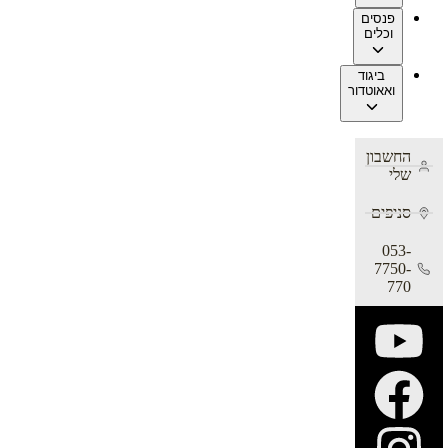
פנסים
וכלים
ביגוד
ואאוטדור
החשבון
שלי
סניפים
053-
7750-
770