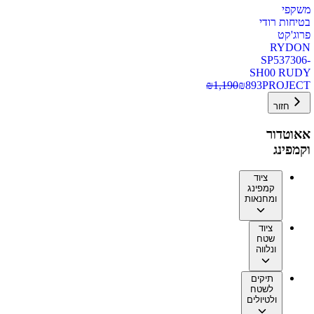
משקפי
בטיחות רודי
פרוג'קט
RYDON
SP537306-
SH00 RUDY
₪
1,190
₪
893
PROJECT
חזור
אאוטדור
וקמפינג
ציוד
קמפינג
ומחנאות
ציוד
שטח
ונלווה
תיקים
לשטח
ולטיולים