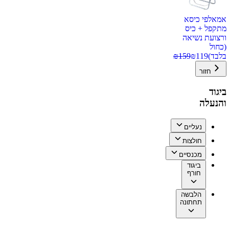
אמאלפי כיסא
מתקפל + כיס
ורצועת נשיאה
(כחול
בלבד)
119
₪
159
₪
חזור
ביגוד
והנעלה
נעליים
חולצות
מכנסיים
ביגוד
חורף
הלבשה
תחתונה