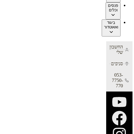
פנסים
וכלים
ביגוד
ואאוטדור
החשבון
שלי
סניפים
053-
7750-
770