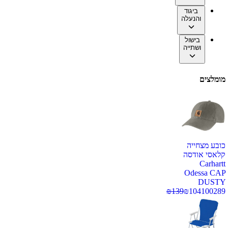
ביגוד
והנעלה
בישול
ושתייה
מומלצים
כובע מצחייה
קלאסי אודסה
Carhartt
Odessa CAP
DUSTY
₪
139
₪
104
100289