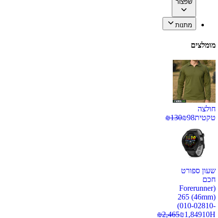
שפצור
מתנות
מומלצים
חולצה
טקטית
98
₪
130
₪
שעון ספורט
חכם
(Forerunner
265 (46mm)
(010-02810-
₪
2,465
₪
1,849
10H