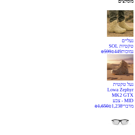
מומלצים
נעליים
טקטיות SOL
נמוכות
449
₪
599
₪
נעל טקטית
Lowa Zephyr
MK2 GTX
MID - צבע
מדברי
1,238
₪
1,650
₪