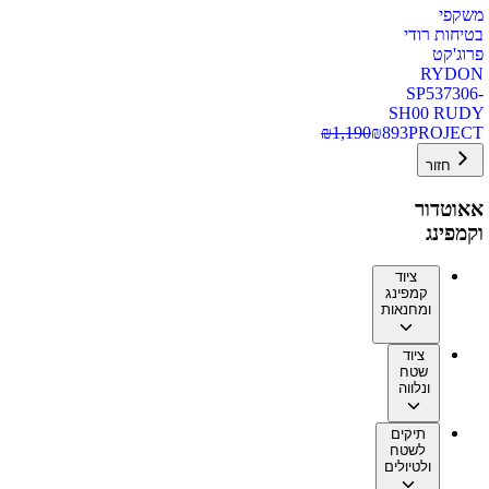
משקפי
בטיחות רודי
פרוג'קט
RYDON
SP537306-
SH00 RUDY
₪
1,190
₪
893
PROJECT
חזור
אאוטדור
וקמפינג
ציוד
קמפינג
ומחנאות
ציוד
שטח
ונלווה
תיקים
לשטח
ולטיולים