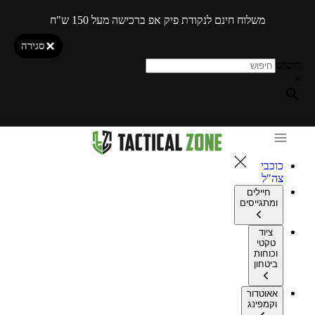
משלוח חינם לנקודת פיק אפ ברכישה מעל 150 ש"ח
סגירה
חיפוש
×
כוכבי
צה"ל
חיילים
ומתגייסים
ציוד
טקטי
וכוחות
ביטחון
אאוטדור
וקמפינג