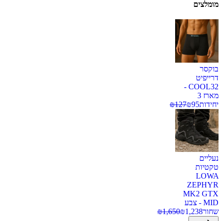
מומלצים
בוקסר
דרייפיט
COOL32 -
מארז 3
יחידות
95
₪
127
₪
נעליים
טקטיות
LOWA
ZEPHYR
MK2 GTX
MID - צבע
שחור
1,238
₪
1,650
₪