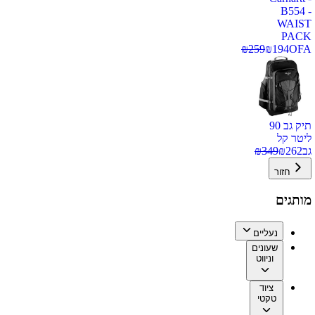
B554 -
WAIST
PACK
₪
259
₪
194
OFA
תיק גב 90
ליטר קל
גב
262
₪
349
₪
חזור
מותגים
נעליים
שעונים
וניווט
ציוד
טקטי