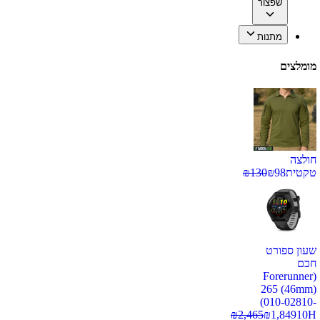
שפצור
מתנות
מומלצים
חולצה
טקטית
98
₪
130
₪
שעון ספורט
חכם
(Forerunner
265 (46mm)
(010-02810-
₪
2,465
₪
1,849
10H