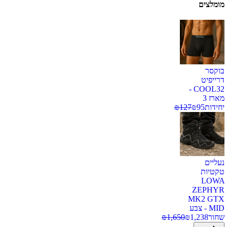
מומלצים
בוקסר
דרייפיט
COOL32 -
מארז 3
יחידות
95
₪
127
₪
נעליים
טקטיות
LOWA
ZEPHYR
MK2 GTX
MID - צבע
שחור
1,238
₪
1,650
₪