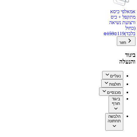
אמאלפי כיסא
מתקפל + כיס
ורצועת נשיאה
(כחול
בלבד)
119
₪
159
₪
חזור
ביגוד
והנעלה
נעליים
חולצות
מכנסיים
ביגוד
חורף
הלבשה
תחתונה