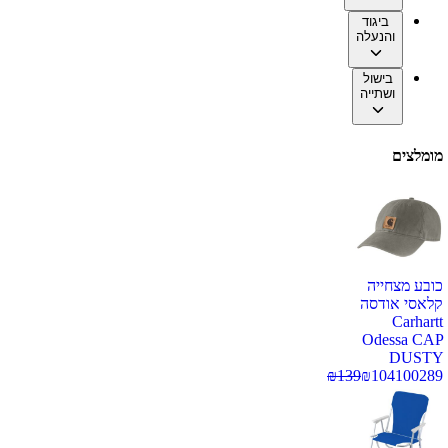
ביגוד
והנעלה
בישול
ושתייה
מומלצים
כובע מצחייה
קלאסי אודסה
Carhartt
Odessa CAP
DUSTY
₪
139
₪
104
100289