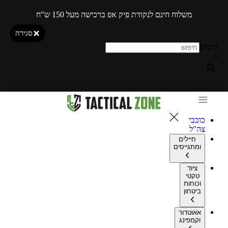
משלוח חינם לנקודת פיק אפ ברכישה מעל 150 ש"ח
סגירה
חיפוש
×
כוכבי
צה"ל
חיילים
ומתגייסים
ציוד
טקטי
וכוחות
ביטחון
אאוטדור
וקמפינג