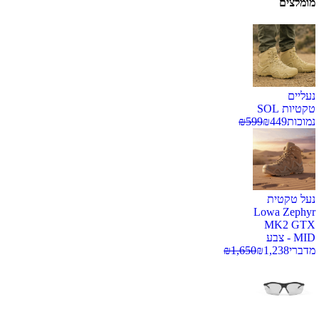
מומלצים
נעליים
טקטיות SOL
נמוכות
449
₪
599
₪
נעל טקטית
Lowa Zephyr
MK2 GTX
MID - צבע
מדברי
1,238
₪
1,650
₪