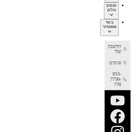
פנסים
וכלים
ביגוד
ואאוטדור
החשבון
שלי
סניפים
053-
7750-
770