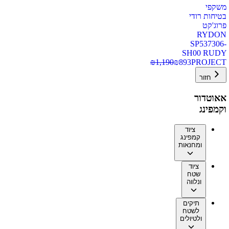
משקפי
בטיחות רודי
פרוג'קט
RYDON
SP537306-
SH00 RUDY
₪
1,190
₪
893
PROJECT
חזור
אאוטדור
וקמפינג
ציוד
קמפינג
ומחנאות
ציוד
שטח
ונלווה
תיקים
לשטח
ולטיולים