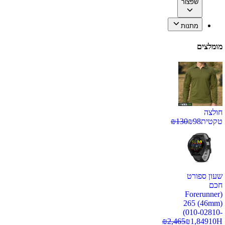
שפצור
מתנות
מומלצים
חולצה
טקטית
98
₪
130
₪
שעון ספורט
חכם
(Forerunner
265 (46mm)
(010-02810-
₪
2,465
₪
1,849
10H