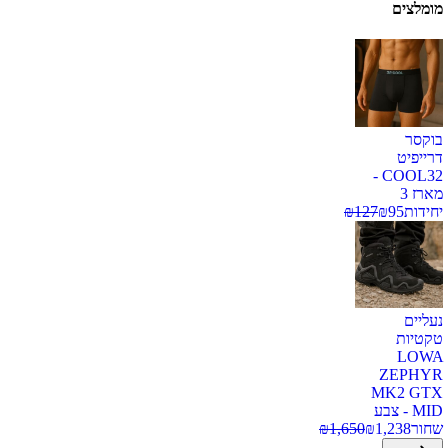
מומלצים
בוקסר
דרייפיט
COOL32 -
מארז 3
יחידות
95
₪
127
₪
נעליים
טקטיות
LOWA
ZEPHYR
MK2 GTX
MID - צבע
שחור
1,238
₪
1,650
₪