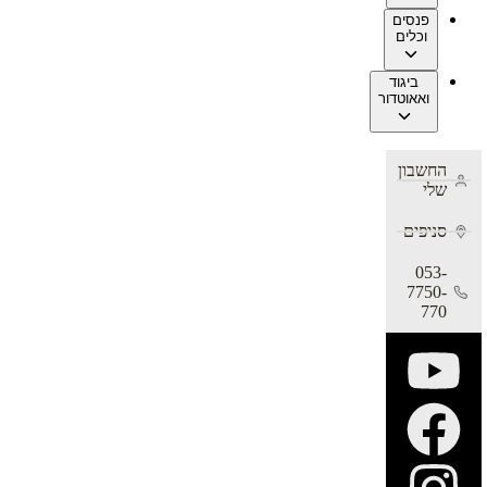
פנסים
וכלים
ביגוד
ואאוטדור
החשבון
שלי
סניפים
053-
7750-
770