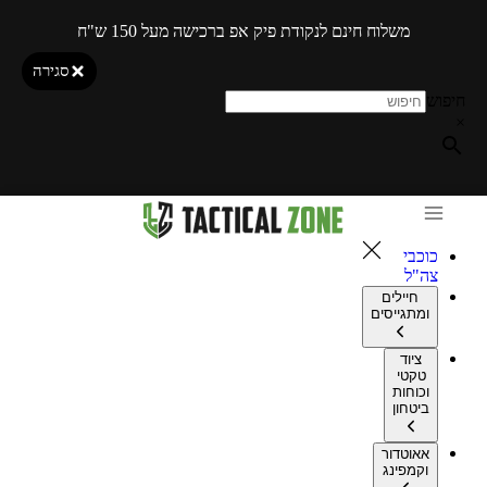
משלוח חינם לנקודת פיק אפ ברכישה מעל 150 ש"ח
סגירה
חיפוש
×
כוכבי
צה"ל
חיילים
ומתגייסים
ציוד
טקטי
וכוחות
ביטחון
אאוטדור
וקמפינג