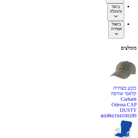
ביגוד
והנעלה
בישול
ושתייה
מומלצים
כובע מצחייה
קלאסי אודסה
Carhartt
Odessa CAP
DUSTY
₪
139
₪
104
100289