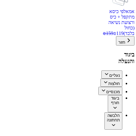
אמאלפי כיסא
מתקפל + כיס
ורצועת נשיאה
(כחול
בלבד)
119
₪
159
₪
חזור
ביגוד
והנעלה
נעליים
חולצות
מכנסיים
ביגוד
חורף
הלבשה
תחתונה