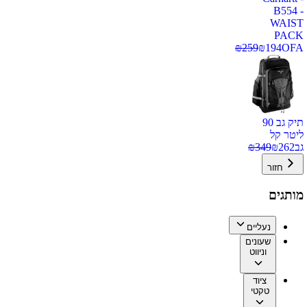
B554 -
WAIST
PACK
₪
259
₪
194
OFA
תיק גב 90
ליטר קל
גב
262
₪
349
₪
חזור
מותגים
נעליים
שעונים
וניווט
ציוד
טקטי