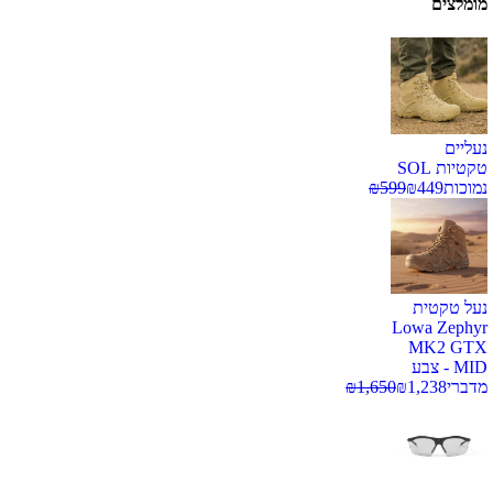
מומלצים
נעליים
טקטיות SOL
נמוכות
449
₪
599
₪
נעל טקטית
Lowa Zephyr
MK2 GTX
MID - צבע
מדברי
1,238
₪
1,650
₪