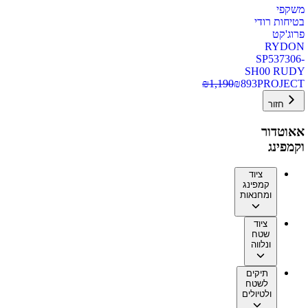
משקפי
בטיחות רודי
פרוג'קט
RYDON
SP537306-
SH00 RUDY
₪
1,190
₪
893
PROJECT
חזור
אאוטדור
וקמפינג
ציוד
קמפינג
ומחנאות
ציוד
שטח
ונלווה
תיקים
לשטח
ולטיולים