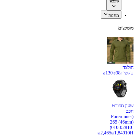
שפצור
מתנות
מומלצים
חולצה
טקטית
98
₪
130
₪
שעון ספורט
חכם
(Forerunner
265 (46mm)
(010-02810-
₪
2,465
₪
1,849
10H