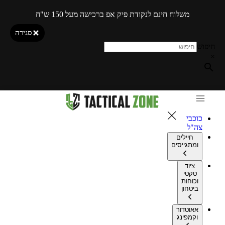
משלוח חינם לנקודת פיק אפ ברכישה מעל 150 ש"ח
סגירה
חיפוש
×
כוכבי
צה"ל
חיילים
ומתגייסים
ציוד
טקטי
וכוחות
ביטחון
אאוטדור
וקמפינג