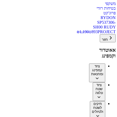
משקפי
בטיחות רודי
פרוג'קט
RYDON
SP537306-
SH00 RUDY
₪
1,190
₪
893
PROJECT
חזור
אאוטדור
וקמפינג
ציוד
קמפינג
ומחנאות
ציוד
שטח
ונלווה
תיקים
לשטח
ולטיולים