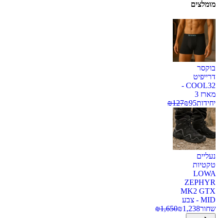
מומלצים
בוקסר
דרייפיט
COOL32 -
מארז 3
יחידות
95
₪
127
₪
נעליים
טקטיות
LOWA
ZEPHYR
MK2 GTX
MID - צבע
שחור
1,238
₪
1,650
₪