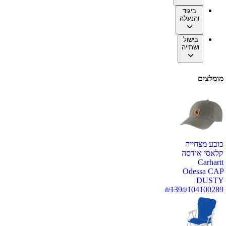
ביגוד
והנעלה
בישול
ושתייה
מומלצים
כובע מצחייה
קלאסי אודסה
Carhartt
Odessa CAP
DUSTY
₪
139
₪
104
100289