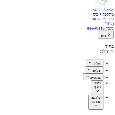
אמאלפי כיסא
מתקפל + כיס
ורצועת נשיאה
(כחול
בלבד)
119
₪
159
₪
חזור
ביגוד
והנעלה
נעליים
חולצות
מכנסיים
ביגוד
חורף
הלבשה
תחתונה