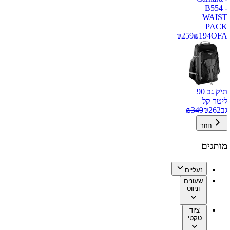
B554 -
WAIST
PACK
₪
259
₪
194
OFA
תיק גב 90
ליטר קל
גב
262
₪
349
₪
חזור
מותגים
נעליים
שעונים
וניווט
ציוד
טקטי