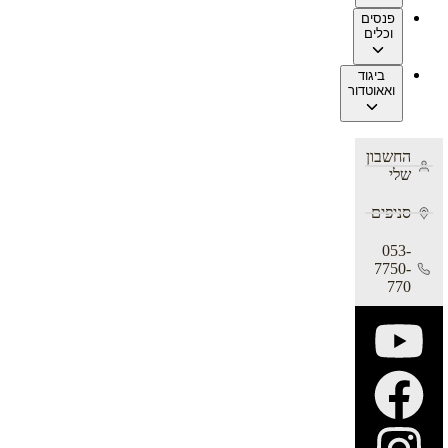
פנסים
וכלים
ביגוד
ואאוטדור
החשבון
שלי
סניפים
053-
7750-
770