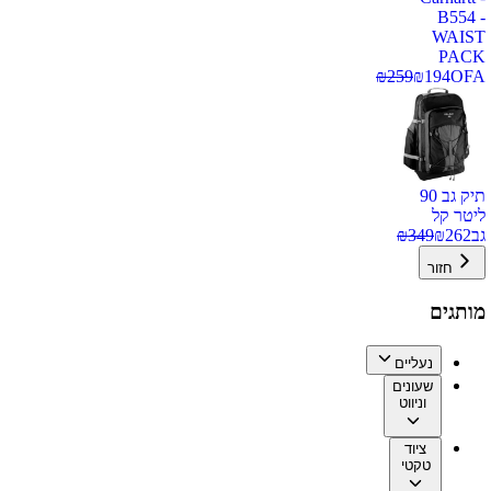
B554 -
WAIST
PACK
₪
259
₪
194
OFA
תיק גב 90
ליטר קל
גב
262
₪
349
₪
חזור
מותגים
נעליים
שעונים
וניווט
ציוד
טקטי