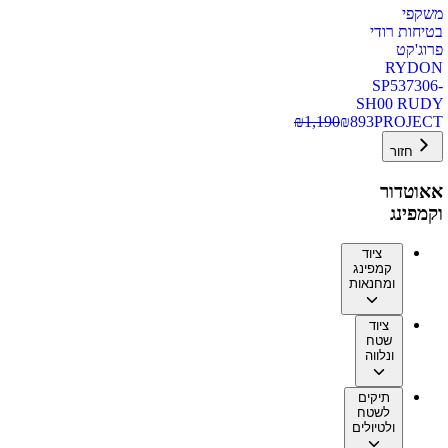
משקפי
בטיחות רודי
פרוג'קט
RYDON
SP537306-
SH00 RUDY
₪
1,190
₪
893
PROJECT
חזור
אאוטדור
וקמפינג
ציוד
קמפינג
ומחנאות
ציוד
שטח
ונלווה
תיקים
לשטח
ולטיולים