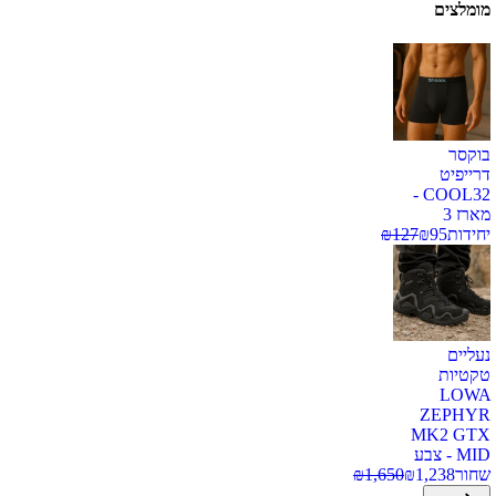
מומלצים
בוקסר
דרייפיט
COOL32 -
מארז 3
יחידות
95
₪
127
₪
נעליים
טקטיות
LOWA
ZEPHYR
MK2 GTX
MID - צבע
שחור
1,238
₪
1,650
₪