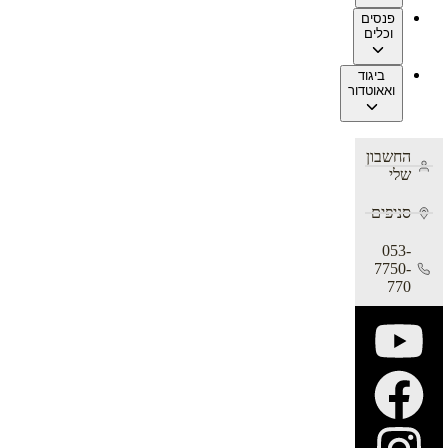
פנסים
וכלים
ביגוד
ואאוטדור
החשבון
שלי
סניפים
053-
7750-
770