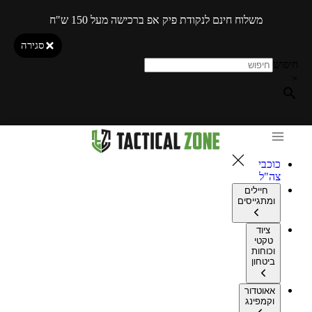
משלוח חינם לנקודת פיק אפ ברכישה מעל 150 ש"ח
סגירה
חיפוש
×
כוכבי
צה"ל
חיילים
ומתגייסים
ציוד
טקטי
וכוחות
ביטחון
אאוטדור
וקמפינג