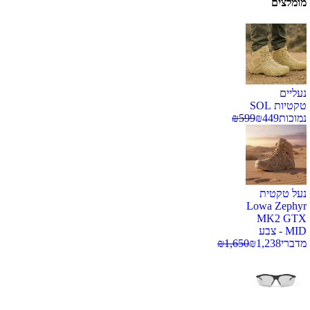
מומלצים
נעליים
טקטיות SOL
נמוכות
449
₪
599
₪
נעל טקטית
Lowa Zephyr
MK2 GTX
MID - צבע
מדברי
1,238
₪
1,650
₪