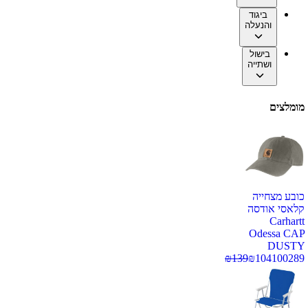
ביגוד
והנעלה
בישול
ושתייה
מומלצים
כובע מצחייה
קלאסי אודסה
Carhartt
Odessa CAP
DUSTY
₪
139
₪
104
100289