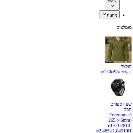
שפצור
מתנות
מומלצים
חולצה
טקטית
98
₪
130
₪
שעון ספורט
חכם
(Forerunner
265 (46mm)
(010-02810-
₪
2,465
₪
1,849
10H