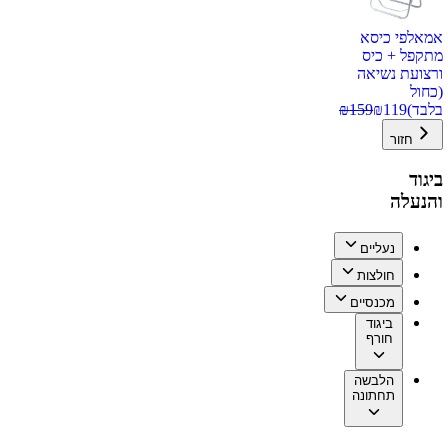
אמאלפי כיסא
מתקפל + כיס
ורצועת נשיאה
(כחול
בלבד)
119
₪
159
₪
חזור
ביגוד
והנעלה
נעליים
חולצות
מכנסיים
ביגוד
חורף
הלבשה
תחתונה