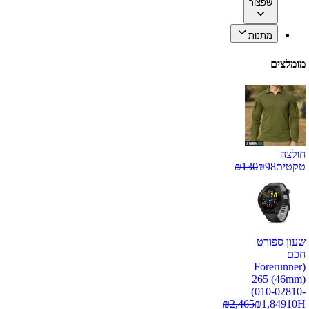
שפצור
מתנות
מומלצים
חולצה
טקטית
98
₪
130
₪
שעון ספורט
חכם
(Forerunner
265 (46mm)
(010-02810-
₪
2,465
₪
1,849
10H