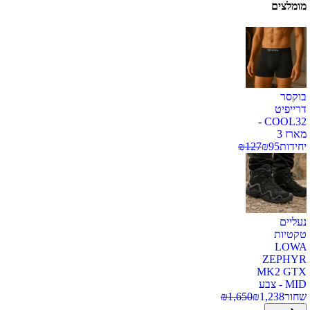
מומלצים
בוקסר
דרייפיט
COOL32 -
מארז 3
יחידות
95
₪
127
₪
נעליים
טקטיות
LOWA
ZEPHYR
MK2 GTX
MID - צבע
שחור
1,238
₪
1,650
₪