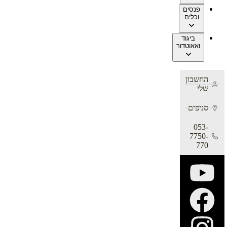
פנסים
וכלים
ביגוד
ואאוטדור
החשבון
שלי
סניפים
053-
7750-
770