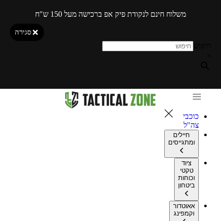
משלוח חינם לנקודת פיק אפ ברכישה מעל 150 ש"ח
סגירה
חיפוש
×
כוכבי
צה"ל
חיילים
ומתגייסים
ציוד
טקטי
וכוחות
ביטחון
אאוטדור
וקמפינג