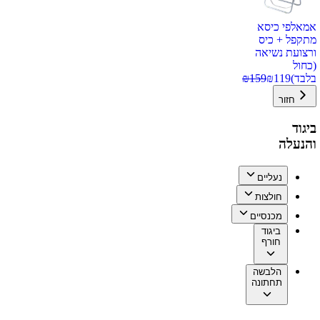
אמאלפי כיסא
מתקפל + כיס
ורצועת נשיאה
(כחול
בלבד)
119
₪
159
₪
חזור
ביגוד
והנעלה
נעליים
חולצות
מכנסיים
ביגוד
חורף
הלבשה
תחתונה