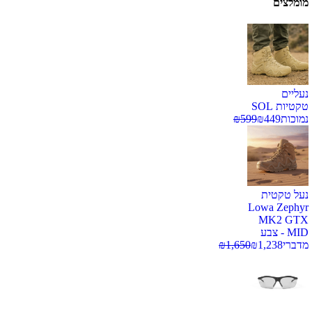
מומלצים
נעליים
טקטיות SOL
נמוכות
449
₪
599
₪
נעל טקטית
Lowa Zephyr
MK2 GTX
MID - צבע
מדברי
1,238
₪
1,650
₪