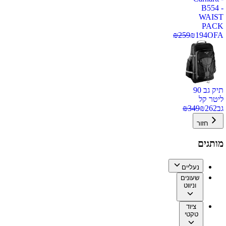
B554 -
WAIST
PACK
₪
259
₪
194
OFA
תיק גב 90
ליטר קל
גב
262
₪
349
₪
חזור
מותגים
נעליים
שעונים
וניווט
ציוד
טקטי