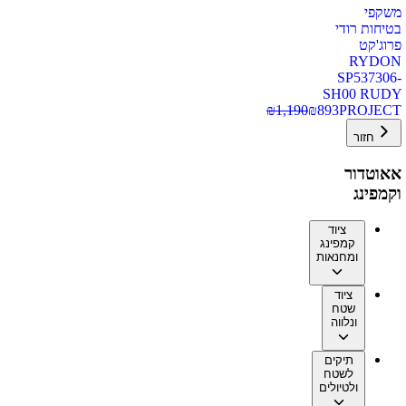
משקפי
בטיחות רודי
פרוג'קט
RYDON
SP537306-
SH00 RUDY
₪
1,190
₪
893
PROJECT
חזור
אאוטדור
וקמפינג
ציוד
קמפינג
ומחנאות
ציוד
שטח
ונלווה
תיקים
לשטח
ולטיולים