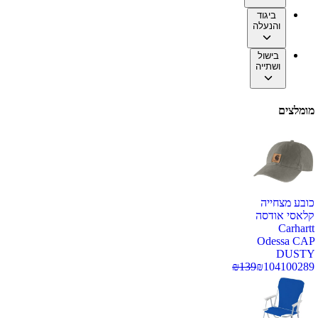
ביגוד
והנעלה
בישול
ושתייה
מומלצים
כובע מצחייה
קלאסי אודסה
Carhartt
Odessa CAP
DUSTY
₪
139
₪
104
100289