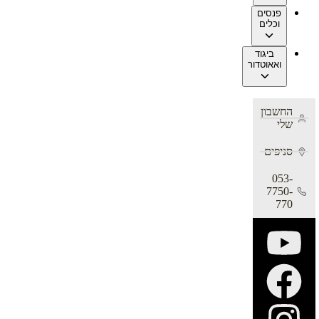
פנסים
וכלים
ביגוד
ואאוטדור
החשבון
שלי
סניפים
053-
7750-
770