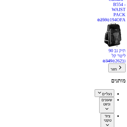
B554 -
WAIST
PACK
₪
259
₪
194
OFA
תיק גב 90
ליטר קל
גב
262
₪
349
₪
חזור
מותגים
נעליים
שעונים
וניווט
ציוד
טקטי