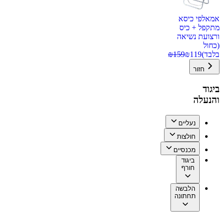
אמאלפי כיסא
מתקפל + כיס
ורצועת נשיאה
(כחול
בלבד)
119
₪
159
₪
חזור
ביגוד
והנעלה
נעליים
חולצות
מכנסיים
ביגוד
חורף
הלבשה
תחתונה