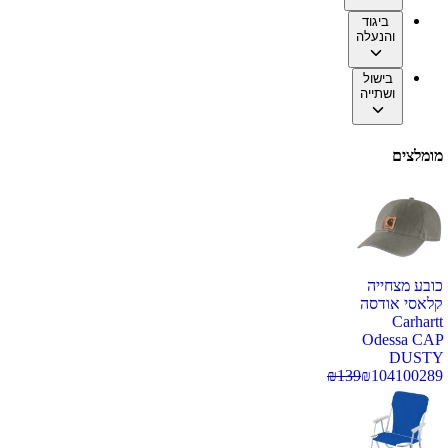
ביגוד
והנעלה
בישול
ושתייה
מומלצים
כובע מצחייה
קלאסי אודסה
Carhartt
Odessa CAP
DUSTY
₪
139
₪
104
100289