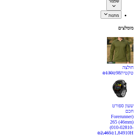
שפצור
מתנות
מומלצים
חולצה
טקטית
98
₪
130
₪
שעון ספורט
חכם
(Forerunner
265 (46mm)
(010-02810-
₪
2,465
₪
1,849
10H