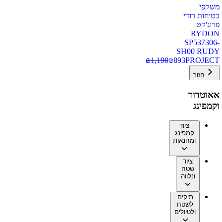
משקפי
בטיחות רודי
פרוג'קט
RYDON
SP537306-
SH00 RUDY
₪
1,190
₪
893
PROJECT
חזור
אאוטדור
וקמפינג
ציוד
קמפינג
ומחנאות
ציוד
שטח
ונלווה
תיקים
לשטח
ולטיולים