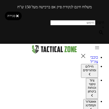
משלוח חינם לנקודת פיק אפ ברכישה מעל 150 ש"ח
סגירה
חיפוש
×
כוכבי
צה"ל
חיילים
ומתגייסים
ציוד
טקטי
וכוחות
ביטחון
אאוטדור
וקמפינג