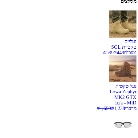
מומלצים
נעליים
טקטיות SOL
נמוכות
449
₪
599
₪
נעל טקטית
Lowa Zephyr
MK2 GTX
MID - צבע
מדברי
1,238
₪
1,650
₪