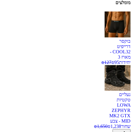
מומלצים
בוקסר
דרייפיט
COOL32 -
מארז 3
יחידות
95
₪
127
₪
נעליים
טקטיות
LOWA
ZEPHYR
MK2 GTX
MID - צבע
שחור
1,238
₪
1,650
₪