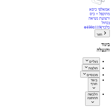
אמאלפי כיסא
מתקפל + כיס
ורצועת נשיאה
(כחול
בלבד)
119
₪
159
₪
חזור
ביגוד
והנעלה
נעליים
חולצות
מכנסיים
ביגוד
חורף
הלבשה
תחתונה