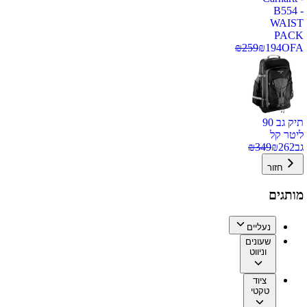
B554 -
WAIST
PACK
₪
259
₪
194
OFA
תיק גב 90
ליטר קל
גב
262
₪
349
₪
חזור
מותגים
נעליים
שעונים
וניווט
ציוד
טקטי