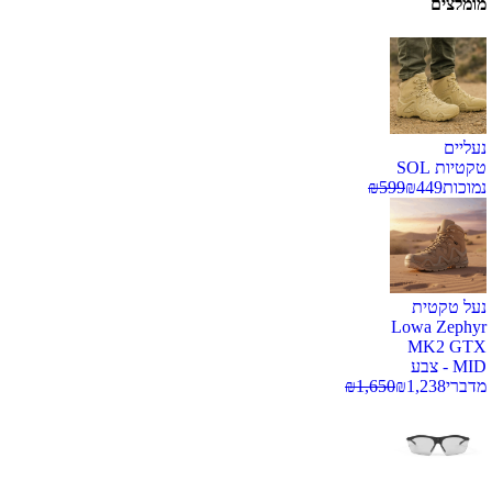
מומלצים
נעליים
טקטיות SOL
נמוכות
449
₪
599
₪
נעל טקטית
Lowa Zephyr
MK2 GTX
MID - צבע
מדברי
1,238
₪
1,650
₪