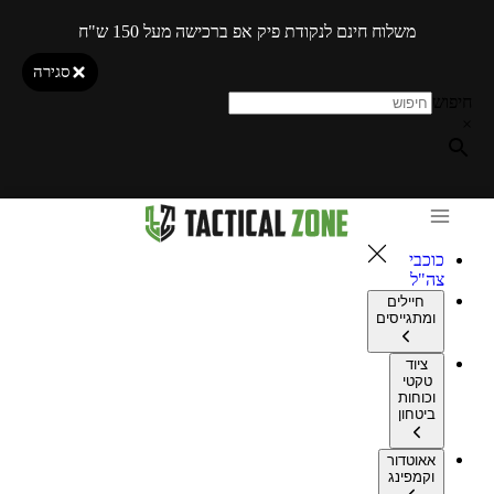
משלוח חינם לנקודת פיק אפ ברכישה מעל 150 ש"ח
סגירה
חיפוש
×
כוכבי
צה"ל
חיילים
ומתגייסים
ציוד
טקטי
וכוחות
ביטחון
אאוטדור
וקמפינג