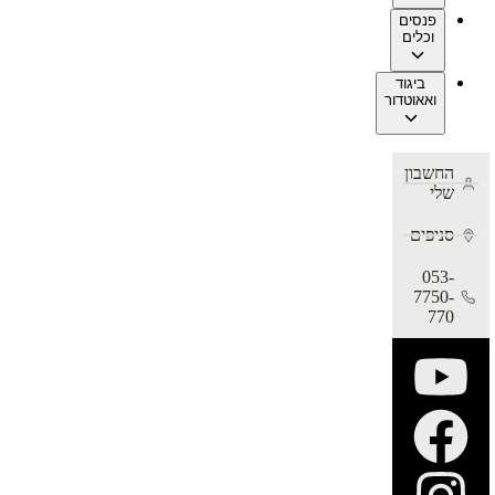
פנסים
וכלים
ביגוד
ואאוטדור
החשבון
שלי
סניפים
053-
7750-
770