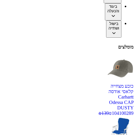
ביגוד
והנעלה
בישול
ושתייה
מומלצים
כובע מצחייה
קלאסי אודסה
Carhartt
Odessa CAP
DUSTY
₪
139
₪
104
100289