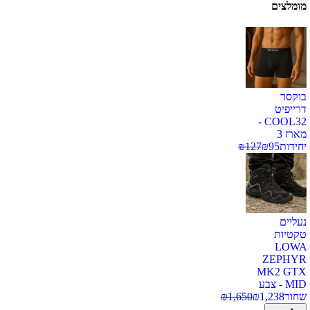
מומלצים
בוקסר
דרייפיט
COOL32 -
מארז 3
יחידות
95
₪
127
₪
נעליים
טקטיות
LOWA
ZEPHYR
MK2 GTX
MID - צבע
שחור
1,238
₪
1,650
₪