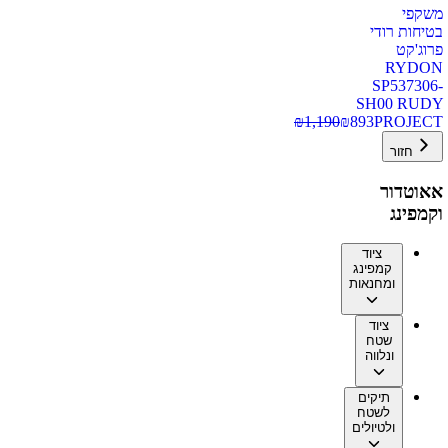
משקפי
בטיחות רודי
פרוג'קט
RYDON
SP537306-
SH00 RUDY
₪
1,190
₪
893
PROJECT
חזור
אאוטדור
וקמפינג
ציוד
קמפינג
ומחנאות
ציוד
שטח
ונלווה
תיקים
לשטח
ולטיולים