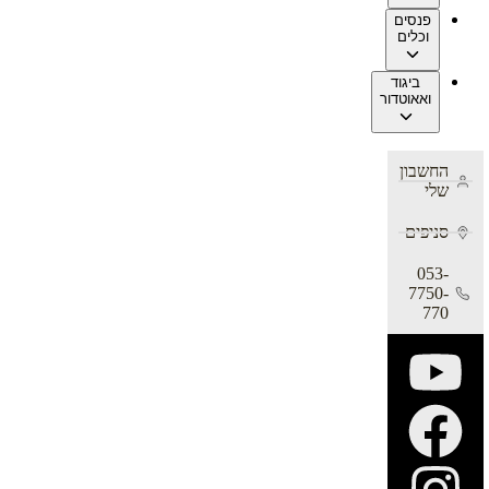
פנסים
וכלים
ביגוד
ואאוטדור
החשבון
שלי
סניפים
053-
7750-
770