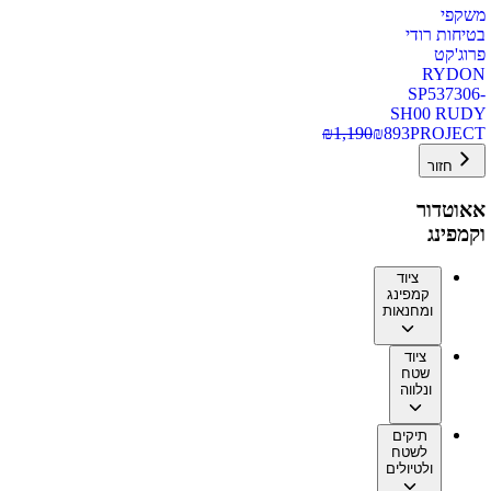
משקפי
בטיחות רודי
פרוג'קט
RYDON
SP537306-
SH00 RUDY
₪
1,190
₪
893
PROJECT
חזור
אאוטדור
וקמפינג
ציוד
קמפינג
ומחנאות
ציוד
שטח
ונלווה
תיקים
לשטח
ולטיולים