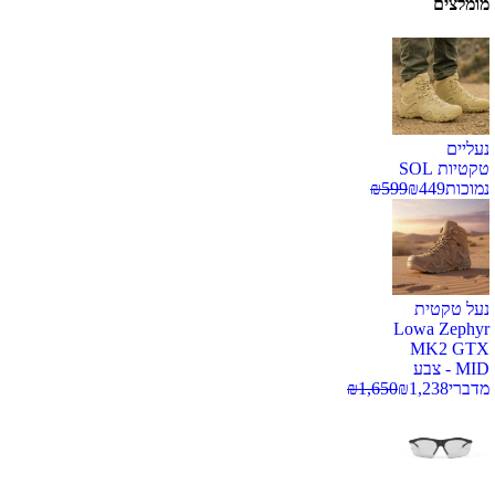
מומלצים
נעליים
טקטיות SOL
נמוכות
449
₪
599
₪
נעל טקטית
Lowa Zephyr
MK2 GTX
MID - צבע
מדברי
1,238
₪
1,650
₪