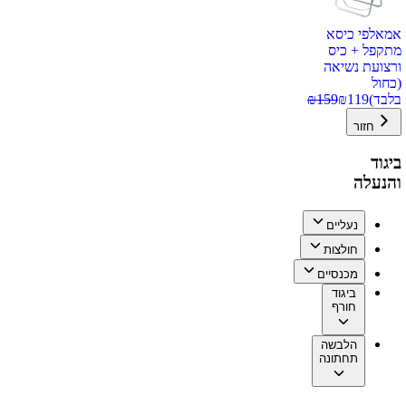
אמאלפי כיסא
מתקפל + כיס
ורצועת נשיאה
(כחול
בלבד)
119
₪
159
₪
חזור
ביגוד
והנעלה
נעליים
חולצות
מכנסיים
ביגוד
חורף
הלבשה
תחתונה