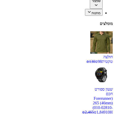
שפצור
מתנות
מומלצים
חולצה
טקטית
98
₪
130
₪
שעון ספורט
חכם
(Forerunner
265 (46mm)
(010-02810-
₪
2,465
₪
1,849
10H