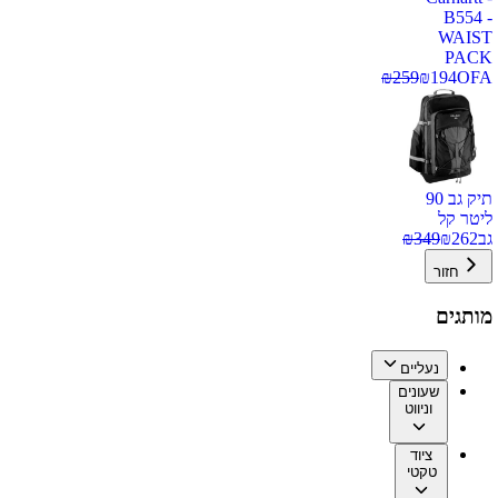
B554 -
WAIST
PACK
₪
259
₪
194
OFA
תיק גב 90
ליטר קל
גב
262
₪
349
₪
חזור
מותגים
נעליים
שעונים
וניווט
ציוד
טקטי