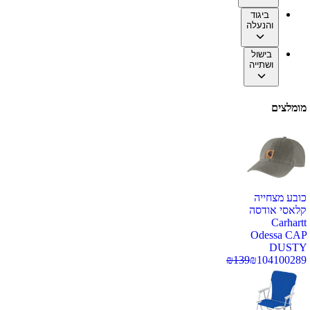
ביגוד
והנעלה
בישול
ושתייה
מומלצים
כובע מצחייה
קלאסי אודסה
Carhartt
Odessa CAP
DUSTY
₪
139
₪
104
100289