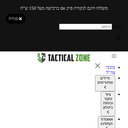
משלוח חינם לנקודת פיק אפ ברכישה מעל 150 ש"ח
סגירה
חיפוש
×
כוכבי
צה"ל
חיילים
ומתגייסים
ציוד
טקטי
וכוחות
ביטחון
אאוטדור
וקמפינג