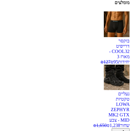
מומלצים
בוקסר
דרייפיט
COOL32 -
מארז 3
יחידות
95
₪
127
₪
נעליים
טקטיות
LOWA
ZEPHYR
MK2 GTX
MID - צבע
שחור
1,238
₪
1,650
₪