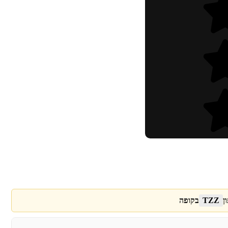
ן
TZZ
בקופה