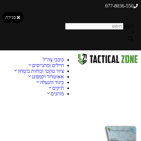
077-8036-550
סגירה
חיפוש
×
כוכבי צה"ל
חיילים ומתגייסים
ציוד טקטי וכוחות ביטחון
אאוטדור וקמפינג
ביגוד והנעלה
תיקים
מותגים