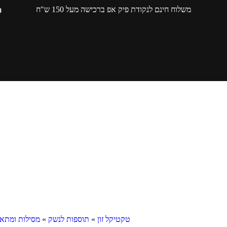
משלוח חינם לנקודת פיק אפ ברכישה מעל 150 ש"ח
טקטיקל זון
»
תוספות לנשק
»
מסילות ומתא