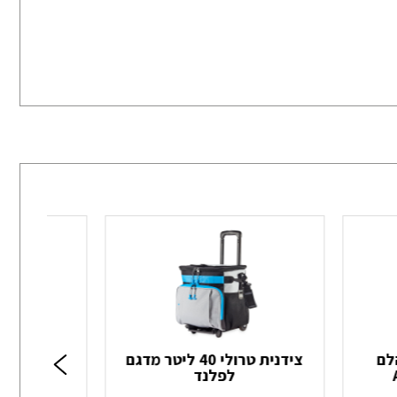
לם
צידנית טרולי 40 ליטר מדגם
ס
לפלנד
re