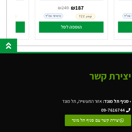
‏ ₪
187
‏ ₪
2
‏ ₪
249
 צה"ל
כרטיסי צה"ל
קופון TZZ
קופון TZZ
הוספה לסל
הו
יצירת קשר
•
סניף תל מונד:
אזור התעשייה, תל מונד
09-7616744
יצירת קשר עם סניף תל מונד