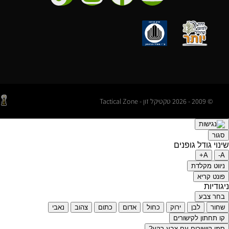
© 2009 - 2026 טקטיקל זון - Tactical Zone
סגור
שינוי גודל גופנים
A+
A-
ניווט מקלדת
פונט קריא
ניגודיות
בחר צבע
שחור
לבן
ירוק
כחול
אדום
כתום
צהוב
נאבי
קו תחתון לקישורים
סמן קישורים עם צבע רקע?