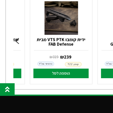
ידית קומבו VTS PTK מבית
FAB Defense
‏ ₪
239
‏ ₪
4
‏ ₪
319
 צה"ל
כרטיסי צה"ל
קופון TZZ
קופון TZZ
הוספה לסל
הו