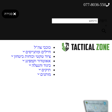
077-8036-550
סגירה
חיפוש
×
כוכבי צה"ל
חיילים ומתגייסים
ציוד טקטי וכוחות ביטחון
אאוטדור וקמפינג
ביגוד והנעלה
תיקים
מותגים