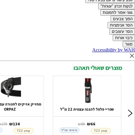
לנקות זכרון "עוגיות"
גווני אפור לתמונות
הפוך צבעים
הסר אנימציות
הסר עיצובים
כיבוי אורות
סגור
Accessibility by WAH
מוצרים שאולי תאהבו
ספריי פלפל להגנה עצמית 22 מ"ל
ORPAZ
‏ ₪
66
‏ ₪
134
‏ ₪
89
‏ ₪
179
כרטיסי צה"ל
כ
קופון TZZ
קופון TZZ