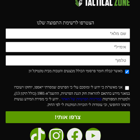
הצטרפו לרשימת התפוצה שלנו
מאשר קבלת חומר פרסומי הכולל מבצעים והטבות מבית טקטיקל זון
אני מאשר/ת כי ידוע לי ומוסכם עלי כי הפרטים שמסרתי ייאספו, יוחזקו ויעובדו
במאגר מידע בהתאם להוראות חוק הגנת הפרטיות, התשמ"א-1981 (כולל תיקון 13),
ולמטרות המפורטות
במדיניות הפרטיות של האתר
. ידוע לי כי מסירת המידע נעשית
מרצוני החופשי, וכי עומדות לי הזכויות המוקנות לי לפי החוק.
צרפו אותי!