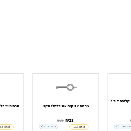
מחזיק אזיקים לחגורה עם קליפס דור 2
מפתח אזיקים אוניברסלי תקני
תרסיס גז פלפל 
‏ ₪
21
‏ ₪
29
רטיסי צה"ל
כרטיסי צה"ל
קופון TZZ
קופון TZZ