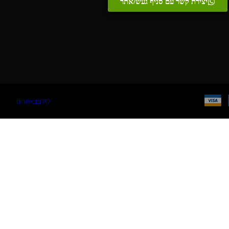
יצירת קשר עם סניף געש/אתר
קידום אתרים